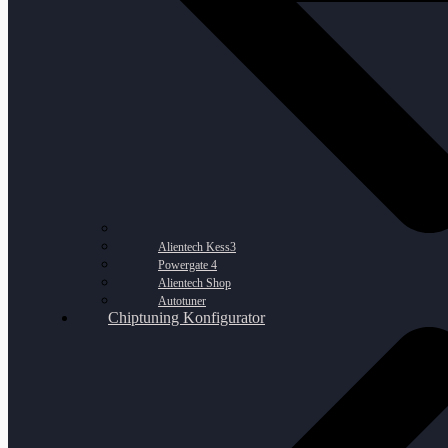
Alientech Kess3
Powergate 4
Alientech Shop
Autotuner
Chiptuning Konfigurator