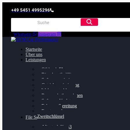
+49 5451 4995296
Whatsapp
Instagram
Startseite
Über uns
Leistungen
Oildruck FIx
Dieselpartikelfilter
Softwareoptimierung
Getriebeoptimierung
Walnussstrahlen
Bremsscheiben planen
Software Update
Felgenaufbereitung
Ersatz- und
Zweitschlüssel
File Service
Alientech Kess3