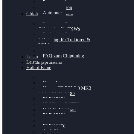
Powergate 4
Alientech Shop
Autotuner
Chiptuning Konfigurator
Professionelles
Chiptuning für PKWs
Professionelles
Chiptuning für Traktoren &
LKW
Softwareoptimierung
FAQ zum Chiptuning
Leistungsmessung
Leistungsprüfstand
Hall of Fame
VW Golf 6 GTI
Cupra Formentor
Nissan GT-R35 3.8 MK3
V6 TWINTURBO
BMW 525d
VW Passat 2.0TDI
VW T6 Multivan
BMW 318d
BMW 320d
BMW 120d
Audi S6