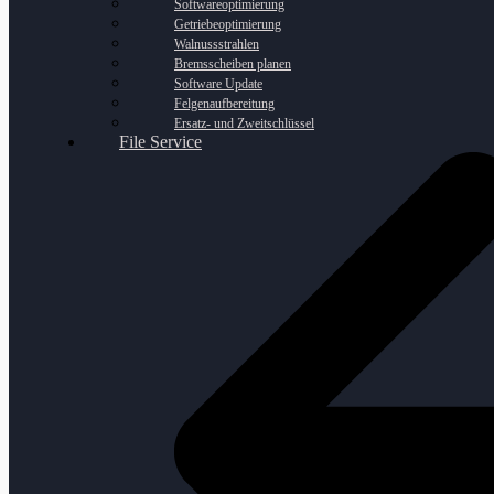
Softwareoptimierung
Getriebeoptimierung
Walnussstrahlen
Bremsscheiben planen
Software Update
Felgenaufbereitung
Ersatz- und Zweitschlüssel
File Service