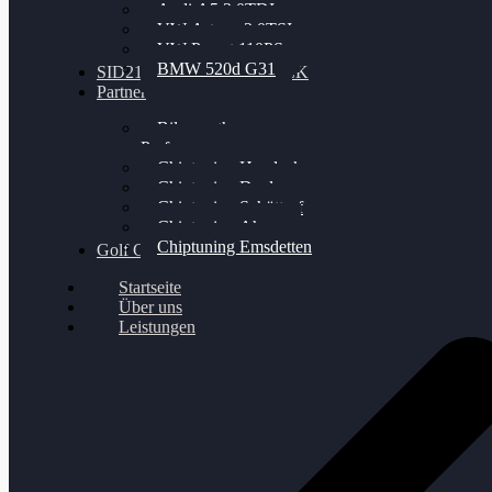
Audi A5 3.0TDI
VW Arteon 2.0TSI
VW Passat 110PS
BMW 520d G31
SID212 / 212EVO UNLOCK
Partner
Bilgenroth
Performance
Chiptuning Herzlacke
Chiptuning Duelmen
Chiptuning Schüttorf
Chiptuning Ahaus
Chiptuning Emsdetten
Golf Gewinnspiel
Startseite
Über uns
Leistungen