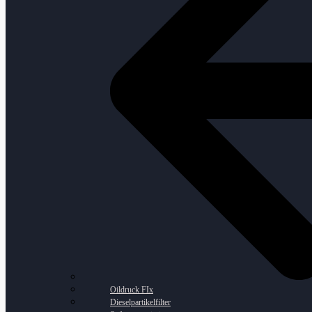
Oildruck FIx
Dieselpartikelfilter