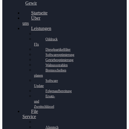
Gewinnspiel
Startseite
Über
uns
Leistungen
Oildruck
FIx
Dieselpartikelfilter
Softwareoptimierung
Getriebeoptimierung
Walnussstrahlen
Bremsscheiben
planen
Software
Update
Felgenaufbereitung
Ersatz-
und
Zweitschlüssel
File
Service
Alientech