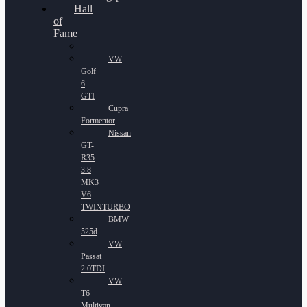
Hall
of
Fame
VW
Golf
6
GTI
Cupra
Formentor
Nissan
GT-
R35
3.8
MK3
V6
TWINTURBO
BMW
525d
VW
Passat
2.0TDI
VW
T6
Multivan