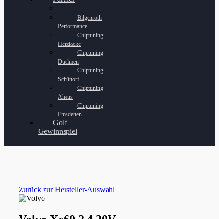
Bilgenroth
Performance
Chiptuning
Herzlacke
Chiptuning
Duelmen
Chiptuning
Schüttorf
Chiptuning
Ahaus
Chiptuning
Emsdetten
Golf
Gewinnspiel
Zurück zur Hersteller-Auswahl
Volvo Xc60 2.4 20V