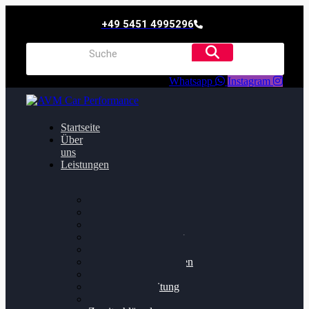
+49 5451 4995296
Whatsapp
Instagram
Startseite
Über
uns
Leistungen
Oildruck FIx
Dieselpartikelfilter
Softwareoptimierung
Getriebeoptimierung
Walnussstrahlen
Bremsscheiben planen
Software Update
Felgenaufbereitung
Ersatz- und