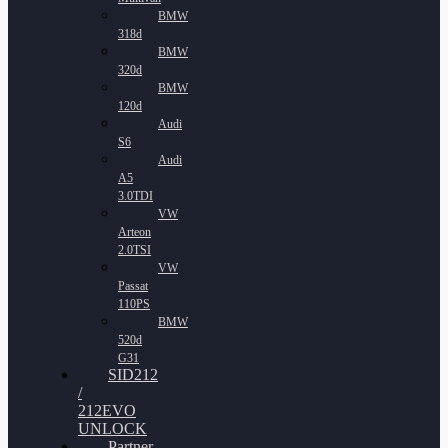
BMW
318d
BMW
320d
BMW
120d
Audi
S6
Audi
A5
3.0TDI
VW
Arteon
2.0TSI
VW
Passat
110PS
BMW
520d
G31
SID212
/
212EVO
UNLOCK
Partner