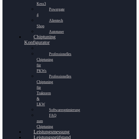
Kess3
Powergate
4
Alientech
Shop
Autotuner
Chiptuning
Konfigurator
Professionelles
Chiptuning
für
PKWs
Professionelles
Chiptuning
für
Traktoren
&
LKW
Softwareoptimierung
FAQ
zum
Chiptuning
Leistungsmessung
Leistungsprüfstand