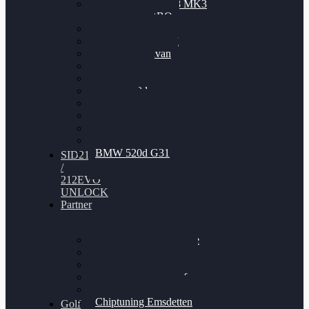
Nissan GT-R35 3.8 MK3
V6 TWINTURBO
BMW 525d
VW Passat 2.0TDI
VW T6 Multivan
BMW 318d
BMW 320d
BMW 120d
Audi S6
Audi A5 3.0TDI
VW Arteon 2.0TSI
VW Passat 110PS
BMW 520d G31
SID212
/
212EVO
UNLOCK
Partner
Bilgenroth Performance
Chiptuning Herzlacke
Chiptuning Duelmen
Chiptuning Schüttorf
Chiptuning Ahaus
Chiptuning Emsdetten
Golf