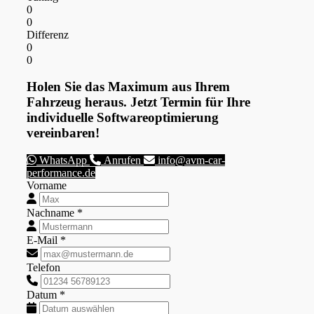
0
0
Differenz
0
0
Holen Sie das Maximum aus Ihrem
Fahrzeug heraus. Jetzt Termin für Ihre
individuelle Softwareoptimierung
vereinbaren!
WhatsApp
Anrufen
info@avm-car-
performance.de
Vorname
Nachname *
E-Mail *
Telefon
Datum *