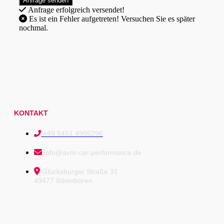
Anfrage erfolgreich versendet!
Es ist ein Fehler aufgetreten! Versuchen Sie es später
nochmal.
KONTAKT
+49 5451 4995296
info@avm-car-performance.de
Glücksburger Straße 31
49477 Ibbenbüren