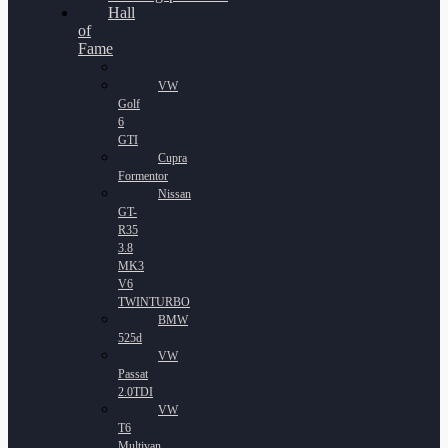
Hall
of
Fame
VW
Golf
6
GTI
Cupra
Formentor
Nissan
GT-
R35
3.8
MK3
V6
TWINTURBO
BMW
525d
VW
Passat
2.0TDI
VW
T6
Multivan