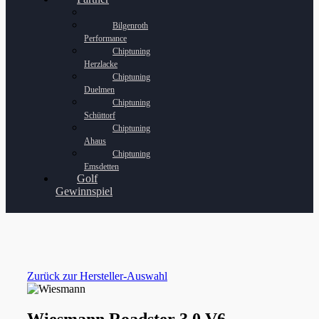
Bilgenroth
Performance
Chiptuning
Herzlacke
Chiptuning
Duelmen
Chiptuning
Schüttorf
Chiptuning
Ahaus
Chiptuning
Emsdetten
Golf
Gewinnspiel
Zurück zur Hersteller-Auswahl
Wiesmann Roadster 3.0 V6