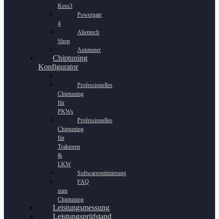
Kess3
Powergate
4
Alientech
Shop
Autotuner
Chiptuning
Konfigurator
Professionelles
Chiptuning
für
PKWs
Professionelles
Chiptuning
für
Traktoren
&
LKW
Softwareoptimierung
FAQ
zum
Chiptuning
Leistungsmessung
Leistungsprüfstand