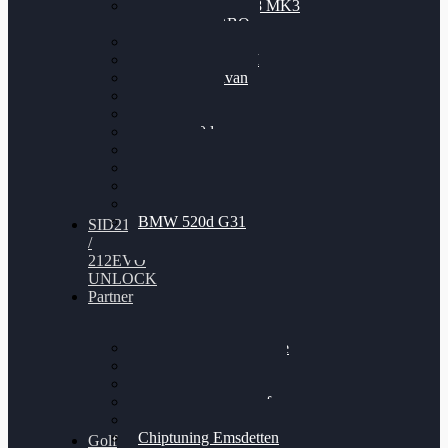
Nissan GT-R35 3.8 MK3
V6 TWINTURBO
BMW 525d
VW Passat 2.0TDI
VW T6 Multivan
BMW 318d
BMW 320d
BMW 120d
Audi S6
Audi A5 3.0TDI
VW Arteon 2.0TSI
VW Passat 110PS
BMW 520d G31
SID212
/
212EVO
UNLOCK
Partner
Bilgenroth Performance
Chiptuning Herzlacke
Chiptuning Duelmen
Chiptuning Schüttorf
Chiptuning Ahaus
Chiptuning Emsdetten
Golf