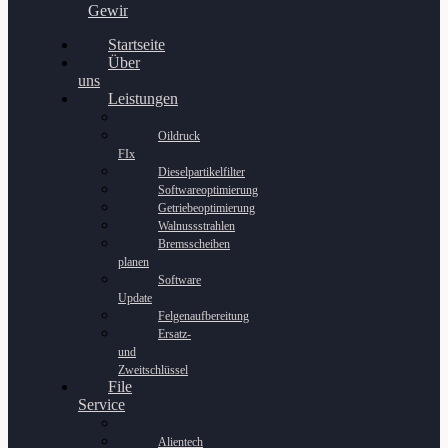
Gewinnspiel
Startseite
Über
uns
Leistungen
Oildruck
FIx
Dieselpartikelfilter
Softwareoptimierung
Getriebeoptimierung
Walnussstrahlen
Bremsscheiben
planen
Software
Update
Felgenaufbereitung
Ersatz-
und
Zweitschlüssel
File
Service
Alientech