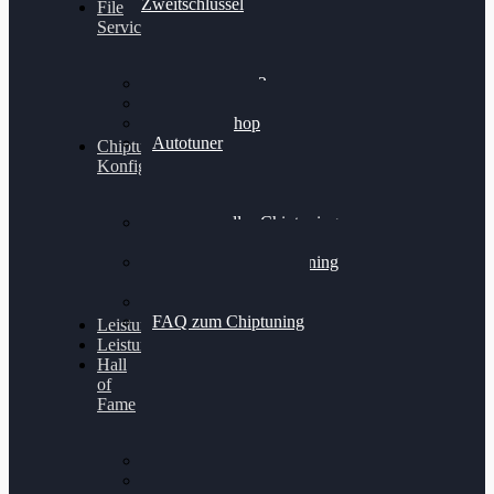
Zweitschlüssel
File
Service
Alientech Kess3
Powergate 4
Alientech Shop
Autotuner
Chiptuning
Konfigurator
Professionelles Chiptuning
für PKWs
Professionelles Chiptuning
für Traktoren & LKW
Softwareoptimierung
FAQ zum Chiptuning
Leistungsmessung
Leistungsprüfstand
Hall
of
Fame
VW Golf 6 GTI
Cupra Formentor