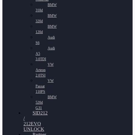
BMW
318d
BMW
320d
BMW
120d
Audi
S6
Audi
A5
3.0TDI
VW
Arteon
2.0TSI
VW
Passat
110PS
BMW
520d
G31
SID212
/
212EVO
UNLOCK
Partner