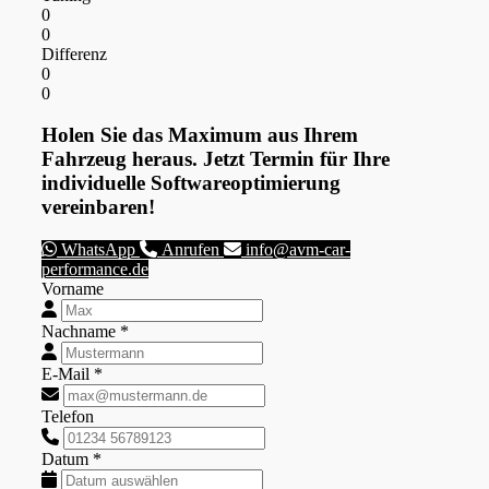
0
0
Differenz
0
0
Holen Sie das Maximum aus Ihrem
Fahrzeug heraus. Jetzt Termin für Ihre
individuelle Softwareoptimierung
vereinbaren!
WhatsApp
Anrufen
info@avm-car-
performance.de
Vorname
Nachname *
E-Mail *
Telefon
Datum *