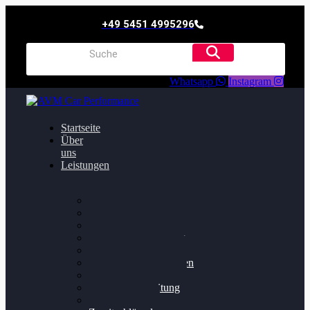
+49 5451 4995296
Whatsapp
Instagram
Startseite
Über
uns
Leistungen
Oildruck FIx
Dieselpartikelfilter
Softwareoptimierung
Getriebeoptimierung
Walnussstrahlen
Bremsscheiben planen
Software Update
Felgenaufbereitung
Ersatz- und