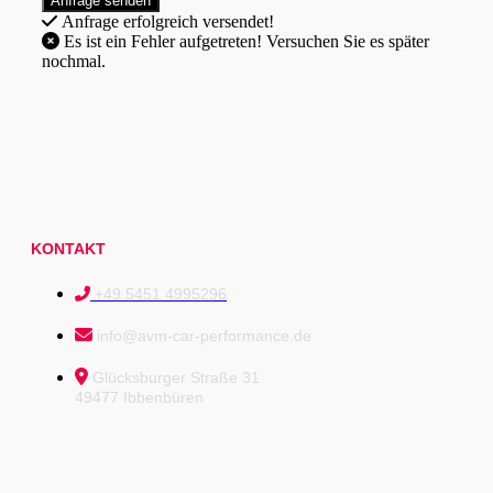
Anfrage erfolgreich versendet!
Es ist ein Fehler aufgetreten! Versuchen Sie es später
nochmal.
KONTAKT
+49 5451 4995296
info@avm-car-performance.de
Glücksburger Straße 31
49477 Ibbenbüren