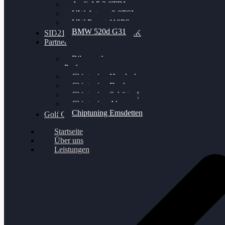
Audi A5 3.0TDI
VW Arteon 2.0TSI
VW Passat 110PS
BMW 520d G31
SID212 / 212EVO UNLOCK
Partner
Bilgenroth
Performance
Chiptuning Herzlacke
Chiptuning Duelmen
Chiptuning Schüttorf
Chiptuning Ahaus
Chiptuning Emsdetten
Golf Gewinnspiel
Startseite
Über uns
Leistungen