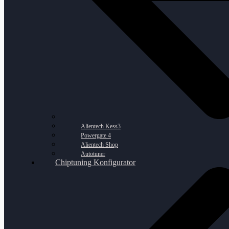
Alientech Kess3
Powergate 4
Alientech Shop
Autotuner
Chiptuning Konfigurator