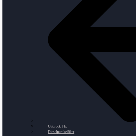
Oildruck FIx
Dieselpartikelfilter