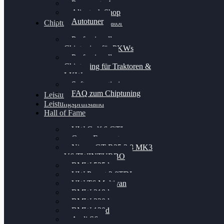
Powergate 4
Alientech Shop
Autotuner
Chiptuning Konfigurator
Professionelles
Chiptuning für PKWs
Professionelles
Chiptuning für Traktoren &
LKW
Softwareoptimierung
FAQ zum Chiptuning
Leistungsmessung
Leistungsprüfstand
Hall of Fame
VW Golf 6 GTI
Cupra Formentor
Nissan GT-R35 3.8 MK3
V6 TWINTURBO
BMW 525d
VW Passat 2.0TDI
VW T6 Multivan
BMW 318d
BMW 320d
BMW 120d
Audi S6