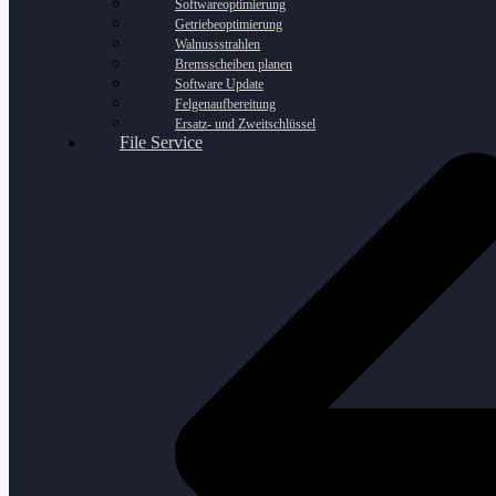
Softwareoptimierung
Getriebeoptimierung
Walnussstrahlen
Bremsscheiben planen
Software Update
Felgenaufbereitung
Ersatz- und Zweitschlüssel
File Service