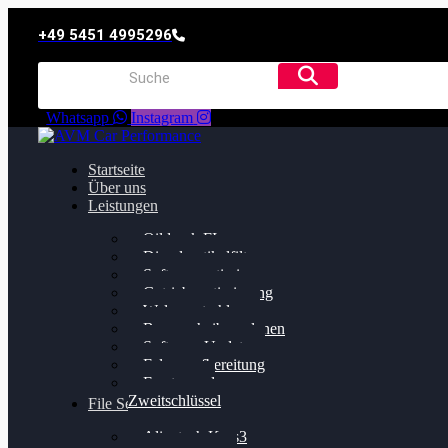
+49 5451 4995296
Whatsapp
Instagram
Startseite
Über uns
Leistungen
Oildruck FIx
Dieselpartikelfilter
Softwareoptimierung
Getriebeoptimierung
Walnussstrahlen
Bremsscheiben planen
Software Update
Felgenaufbereitung
Ersatz- und
Zweitschlüssel
File Service
Alientech Kess3