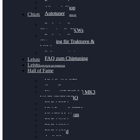
Powergate 4
Alientech Shop
Autotuner
Chiptuning Konfigurator
Professionelles
Chiptuning für PKWs
Professionelles
Chiptuning für Traktoren &
LKW
Softwareoptimierung
FAQ zum Chiptuning
Leistungsmessung
Leistungsprüfstand
Hall of Fame
VW Golf 6 GTI
Cupra Formentor
Nissan GT-R35 3.8 MK3
V6 TWINTURBO
BMW 525d
VW Passat 2.0TDI
VW T6 Multivan
BMW 318d
BMW 320d
BMW 120d
Audi S6