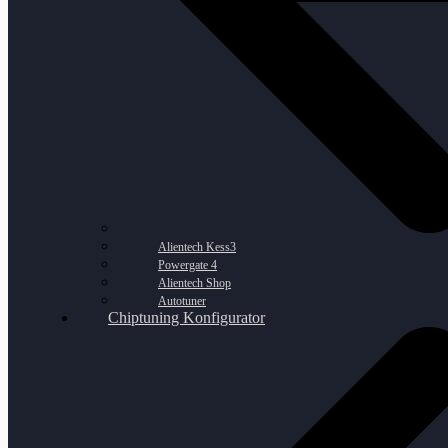
Alientech Kess3
Powergate 4
Alientech Shop
Autotuner
Chiptuning Konfigurator