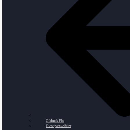
Oildruck FIx
Dieselpartikelfilter