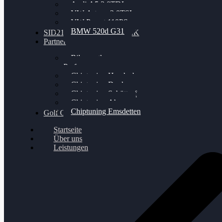
Audi A5 3.0TDI
VW Arteon 2.0TSI
VW Passat 110PS
BMW 520d G31
SID212 / 212EVO UNLOCK
Partner
Bilgenroth
Performance
Chiptuning Herzlacke
Chiptuning Duelmen
Chiptuning Schüttorf
Chiptuning Ahaus
Chiptuning Emsdetten
Golf Gewinnspiel
Startseite
Über uns
Leistungen