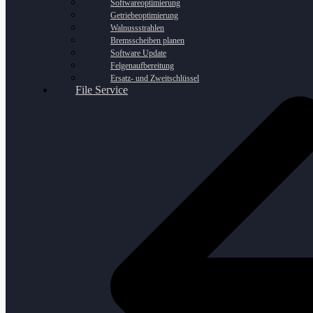
Softwareoptimierung
Getriebeoptimierung
Walnussstrahlen
Bremsscheiben planen
Software Update
Felgenaufbereitung
Ersatz- und Zweitschlüssel
File Service