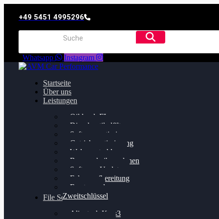
+49 5451 4995296
Whatsapp
Instagram
Startseite
Über uns
Leistungen
Oildruck FIx
Dieselpartikelfilter
Softwareoptimierung
Getriebeoptimierung
Walnussstrahlen
Bremsscheiben planen
Software Update
Felgenaufbereitung
Ersatz- und
Zweitschlüssel
File Service
Alientech Kess3