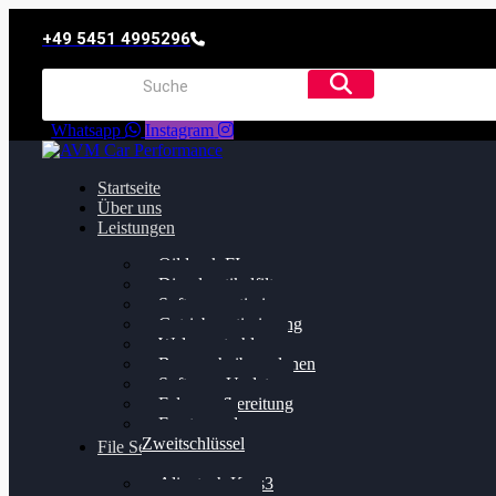
+49 5451 4995296
Whatsapp
Instagram
Startseite
Über uns
Leistungen
Oildruck FIx
Dieselpartikelfilter
Softwareoptimierung
Getriebeoptimierung
Walnussstrahlen
Bremsscheiben planen
Software Update
Felgenaufbereitung
Ersatz- und
Zweitschlüssel
File Service
Alientech Kess3