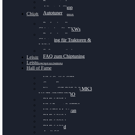
Powergate 4
Alientech Shop
Autotuner
Chiptuning Konfigurator
Professionelles
Chiptuning für PKWs
Professionelles
Chiptuning für Traktoren &
LKW
Softwareoptimierung
FAQ zum Chiptuning
Leistungsmessung
Leistungsprüfstand
Hall of Fame
VW Golf 6 GTI
Cupra Formentor
Nissan GT-R35 3.8 MK3
V6 TWINTURBO
BMW 525d
VW Passat 2.0TDI
VW T6 Multivan
BMW 318d
BMW 320d
BMW 120d
Audi S6