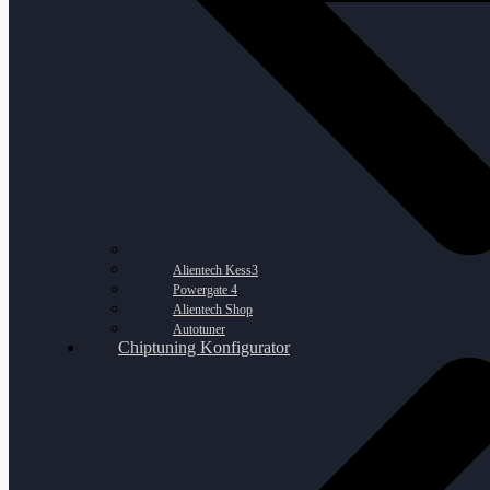
Alientech Kess3
Powergate 4
Alientech Shop
Autotuner
Chiptuning Konfigurator