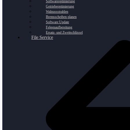
Softwareoptimierung
Getriebeoptimierung
Walnussstrahlen
Bremsscheiben planen
Software Update
Felgenaufbereitung
Ersatz- und Zweitschlüssel
File Service