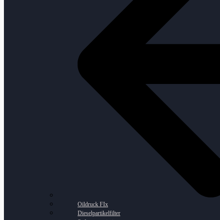
Oildruck FIx
Dieselpartikelfilter