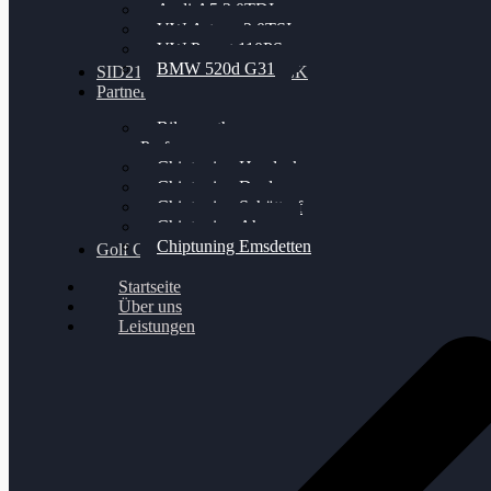
Audi A5 3.0TDI
VW Arteon 2.0TSI
VW Passat 110PS
BMW 520d G31
SID212 / 212EVO UNLOCK
Partner
Bilgenroth
Performance
Chiptuning Herzlacke
Chiptuning Duelmen
Chiptuning Schüttorf
Chiptuning Ahaus
Chiptuning Emsdetten
Golf Gewinnspiel
Startseite
Über uns
Leistungen