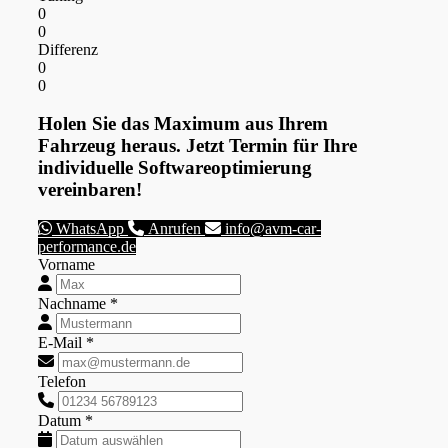
0
0
Differenz
0
0
Holen Sie das Maximum aus Ihrem
Fahrzeug heraus. Jetzt Termin für Ihre
individuelle Softwareoptimierung
vereinbaren!
WhatsApp
Anrufen
info@avm-car-
performance.de
Vorname
Nachname *
E-Mail *
Telefon
Datum *