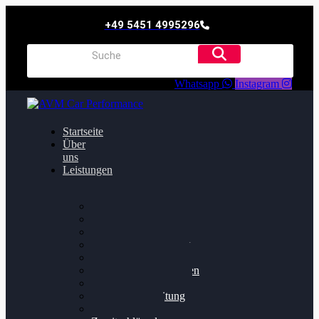
+49 5451 4995296
Whatsapp
Instagram
Startseite
Über
uns
Leistungen
Oildruck FIx
Dieselpartikelfilter
Softwareoptimierung
Getriebeoptimierung
Walnussstrahlen
Bremsscheiben planen
Software Update
Felgenaufbereitung
Ersatz- und