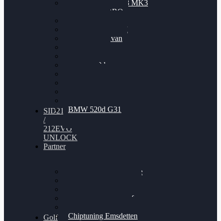
Nissan GT-R35 3.8 MK3
V6 TWINTURBO
BMW 525d
VW Passat 2.0TDI
VW T6 Multivan
BMW 318d
BMW 320d
BMW 120d
Audi S6
Audi A5 3.0TDI
VW Arteon 2.0TSI
VW Passat 110PS
BMW 520d G31
SID212
/
212EVO
UNLOCK
Partner
Bilgenroth Performance
Chiptuning Herzlacke
Chiptuning Duelmen
Chiptuning Schüttorf
Chiptuning Ahaus
Chiptuning Emsdetten
Golf