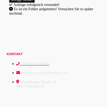
Anfrage erfolgreich versendet!
Es ist ein Fehler aufgetreten! Versuchen Sie es später
nochmal.
KONTAKT
+49 5451 4995296
info@avm-car-performance.de
Glücksburger Straße 31
49477 Ibbenbüren