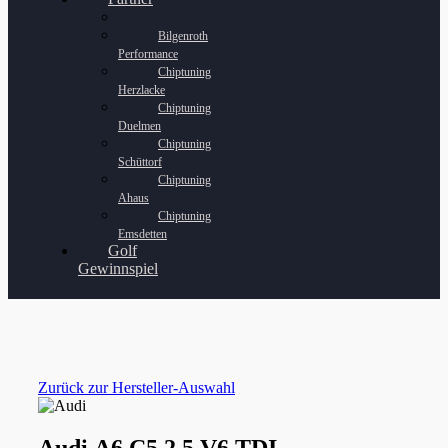
Bilgenroth
Performance
Chiptuning
Herzlacke
Chiptuning
Duelmen
Chiptuning
Schüttorf
Chiptuning
Ahaus
Chiptuning
Emsdetten
Golf
Gewinnspiel
Zurück zur Hersteller-Auswahl
Audi A6 C5 2.5 V6 TDI