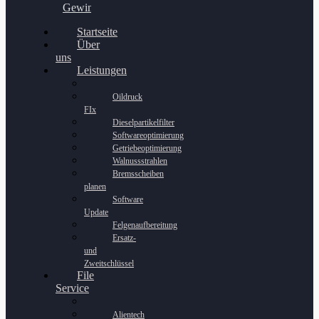
Gewinnspiel
Startseite
Über
uns
Leistungen
Oildruck
FIx
Dieselpartikelfilter
Softwareoptimierung
Getriebeoptimierung
Walnussstrahlen
Bremsscheiben
planen
Software
Update
Felgenaufbereitung
Ersatz-
und
Zweitschlüssel
File
Service
Alientech