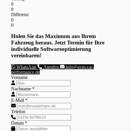
0
0
Differenz
0
0
Holen Sie das Maximum aus Ihrem
Fahrzeug heraus. Jetzt Termin für Ihre
individuelle Softwareoptimierung
vereinbaren!
WhatsApp
Anrufen
info@avm-car-
performance.de
Vorname
Nachname *
E-Mail *
Telefon
Datum *