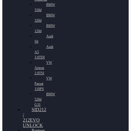
BMW
318d
BMW
320d
BMW
120d
Audi
S6
Audi
A5
3.0TDI
VW
Arteon
2.0TSI
VW
Passat
110PS
BMW
520d
G31
SID212
/
212EVO
UNLOCK
Partner