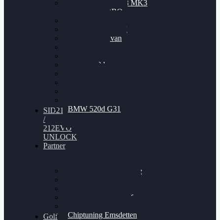
Nissan GT-R35 3.8 MK3
V6 TWINTURBO
BMW 525d
VW Passat 2.0TDI
VW T6 Multivan
BMW 318d
BMW 320d
BMW 120d
Audi S6
Audi A5 3.0TDI
VW Arteon 2.0TSI
VW Passat 110PS
BMW 520d G31
SID212
/
212EVO
UNLOCK
Partner
Bilgenroth Performance
Chiptuning Herzlacke
Chiptuning Duelmen
Chiptuning Schüttorf
Chiptuning Ahaus
Chiptuning Emsdetten
Golf