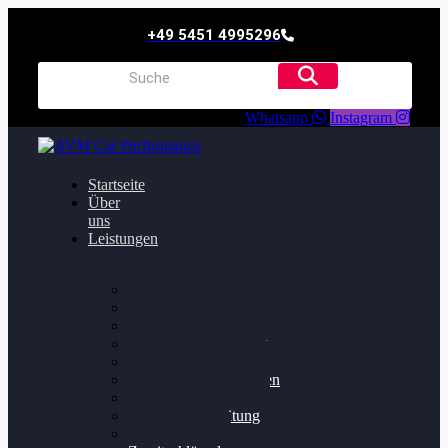
+49 5451 4995296
Whatsapp
Instagram
Startseite
Über
uns
Leistungen
Oildruck FIx
Dieselpartikelfilter
Softwareoptimierung
Getriebeoptimierung
Walnussstrahlen
Bremsscheiben planen
Software Update
Felgenaufbereitung
Ersatz- und