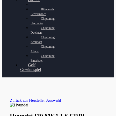
Bilgenroth
Performance
Chiptuning
Herzlacke
Chiptuning
Duelmen
Chiptuning
Schüttorf
Chiptuning
Ahaus
Chiptuning
Emsdetten
Golf
Gewinnspiel
Zurück zur Hersteller-Auswahl
Hyundai I30 MK1 1.6 CRDi