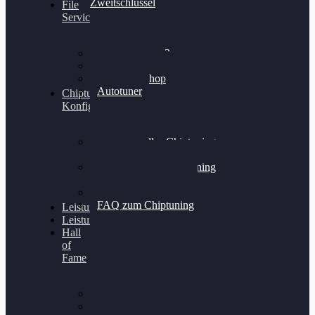
Zweitschlüssel
File
Service
Alientech Kess3
Powergate 4
Alientech Shop
Autotuner
Chiptuning
Konfigurator
Professionelles Chiptuning
für PKWs
Professionelles Chiptuning
für Traktoren & LKW
Softwareoptimierung
FAQ zum Chiptuning
Leistungsmessung
Leistungsprüfstand
Hall
of
Fame
VW Golf 6 GTI
Cupra Formentor