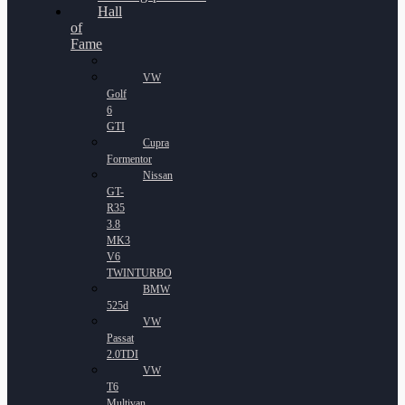
Hall
of
Fame
VW
Golf
6
GTI
Cupra
Formentor
Nissan
GT-
R35
3.8
MK3
V6
TWINTURBO
BMW
525d
VW
Passat
2.0TDI
VW
T6
Multivan