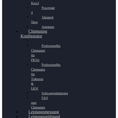
Kess3
Powergate
4
Alientech
Shop
Autotuner
Chiptuning
Konfigurator
Professionelles
Chiptuning
für
PKWs
Professionelles
Chiptuning
für
Traktoren
&
LKW
Softwareoptimierung
FAQ
zum
Chiptuning
Leistungsmessung
Leistungsprüfstand