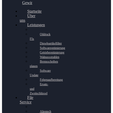
Gewinnspiel
Startseite
Über
uns
Leistungen
Oildruck
FIx
Dieselpartikelfilter
Softwareoptimierung
Getriebeoptimierung
Walnussstrahlen
Bremsscheiben
planen
Software
Update
Felgenaufbereitung
Ersatz-
und
Zweitschlüssel
File
Service
Alientech