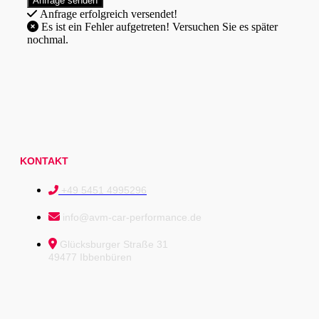
Anfrage erfolgreich versendet!
Es ist ein Fehler aufgetreten! Versuchen Sie es später
nochmal.
KONTAKT
+49 5451 4995296
info@avm-car-performance.de
Glücksburger Straße 31
49477 Ibbenbüren