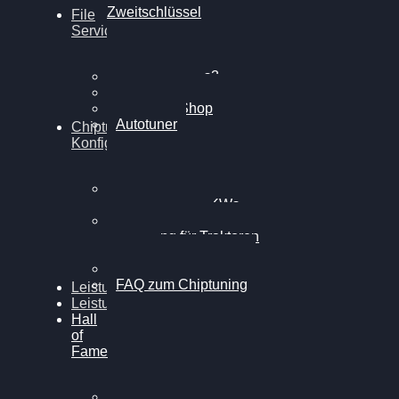
Zweitschlüssel
File
Service
Alientech Kess3
Powergate 4
Alientech Shop
Autotuner
Chiptuning
Konfigurator
Professionelles
Chiptuning für PKWs
Professionelles
Chiptuning für Traktoren
& LKW
Softwareoptimierung
FAQ zum Chiptuning
Leistungsmessung
Leistungsprüfstand
Hall
of
Fame
VW Golf 6 GTI