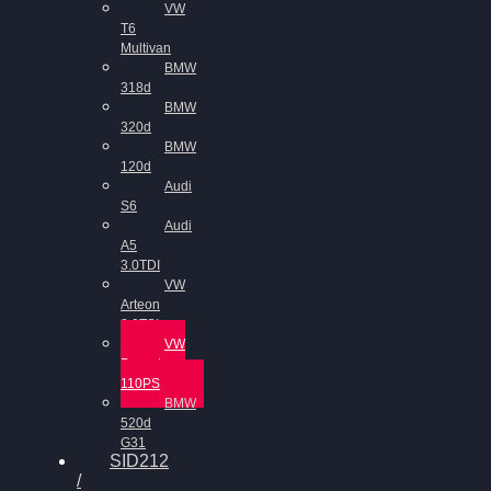
VW
T6
Multivan
BMW
318d
BMW
320d
BMW
120d
Audi
S6
Audi
A5
3.0TDI
VW
Arteon
2.0TSI
VW
Passat
110PS
BMW
520d
G31
SID212
/