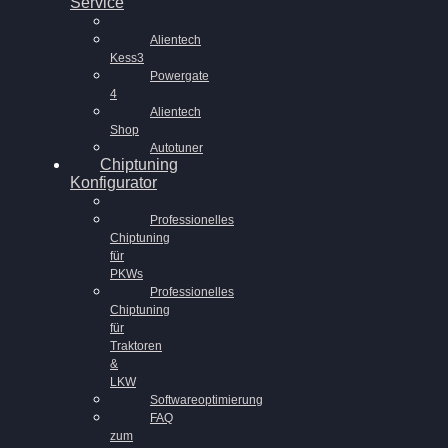
Service
Alientech
Kess3
Powergate
4
Alientech
Shop
Autotuner
Chiptuning
Konfigurator
Professionelles
Chiptuning
für
PKWs
Professionelles
Chiptuning
für
Traktoren
&
LKW
Softwareoptimierung
FAQ
zum