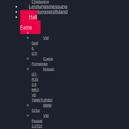
Chiptuning
Leistungsmessung
Leistungsprüfstand
Hall
of
Fame
VW
Golf
6
GTI
Cupra
Formentor
Nissan
GT-
R35
3.8
MK3
V6
TWINTURBO
BMW
525d
VW
Passat
2.0TDI