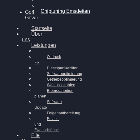
Chiptuning Ahaus
Chiptuning Emsdetten
Golf
Gewinnspiel
Startseite
Über
uns
Leistungen
Oildruck
FIx
Dieselpartikelfilter
Softwareoptimierung
Getriebeoptimierung
Walnussstrahlen
Bremsscheiben
planen
Software
Update
Felgenaufbereitung
Ersatz-
und
Zweitschlüssel
File