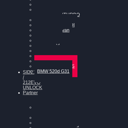
Cupra Formentor
Nissan GT-R35 3.8
MK3 V6 TWINTURBO
BMW 525d
VW Passat 2.0TDI
VW T6 Multivan
BMW 318d
BMW 320d
BMW 120d
Audi S6
Audi A5 3.0TDI
VW Arteon 2.0TSI
VW Passat 110PS
BMW 520d G31
SID212
/
212EVO
UNLOCK
Partner
Bilgenroth
Performance
Chiptuning Herzlacke
Chiptuning Duelmen
Chiptuning Schüttorf