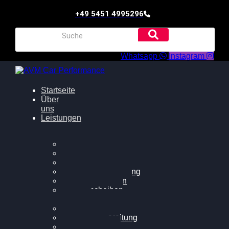
+49 5451 4995296
Whatsapp
Instagram
Startseite
Über
uns
Leistungen
Oildruck FIx
Dieselpartikelfilter
Softwareoptimierung
Getriebeoptimierung
Walnussstrahlen
Bremsscheiben
planen
Software Update
Felgenaufbereitung
Ersatz- und