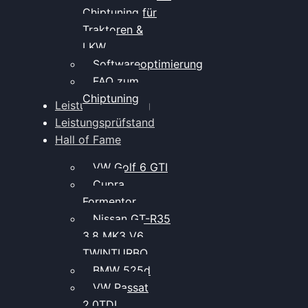
Chiptuning für
Traktoren &
LKW
Softwareoptimierung
FAQ zum
Chiptuning
Leistungsmessung
Leistungsprüfstand
Hall of Fame
VW Golf 6 GTI
Cupra
Formentor
Nissan GT-R35
3.8 MK3 V6
TWINTURBO
BMW 525d
VW Passat
2.0TDI