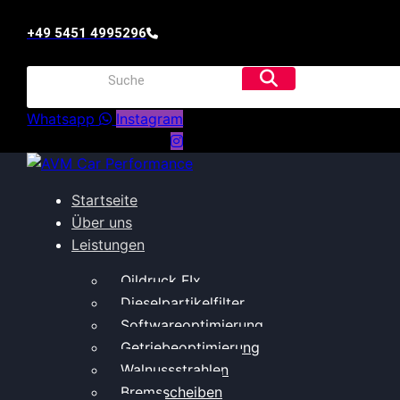
+49 5451 4995296
Whatsapp
Instagram
Startseite
Über uns
Leistungen
Oildruck FIx
Dieselpartikelfilter
Softwareoptimierung
Getriebeoptimierung
Walnussstrahlen
Bremsscheiben