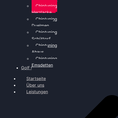
Chiptuning
Herzlacke
Chiptuning
Duelmen
Chiptuning
Schüttorf
Chiptuning
Ahaus
Chiptuning
Emsdetten
Golf Gewinnspiel
Startseite
Über uns
Leistungen