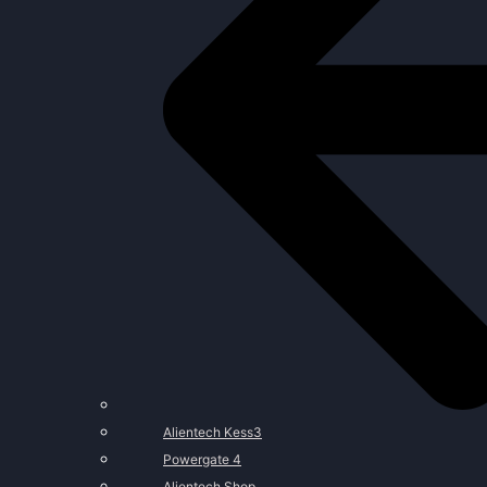
Alientech Kess3
Powergate 4
Alientech Shop