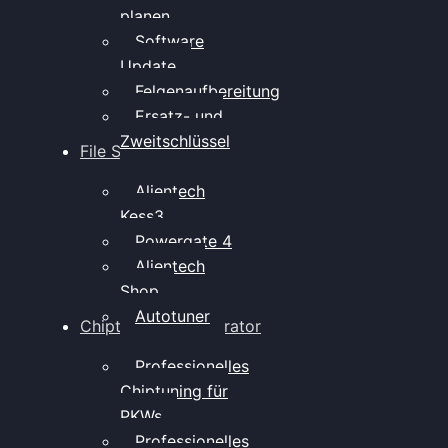
planen
Software
Update
Felgenaufbereitung
Ersatz- und
Zweitschlüssel
File Service
Alientech
Kess3
Powergate 4
Alientech
Shop
Autotuner
Chiptuning Konfigurator
Professionelles
Chiptuning für
PKWs
Professionelles