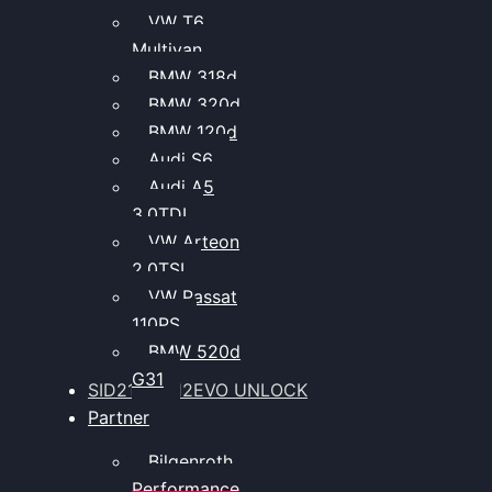
VW T6
Multivan
BMW 318d
BMW 320d
BMW 120d
Audi S6
Audi A5
3.0TDI
VW Arteon
2.0TSI
VW Passat
110PS
BMW 520d
G31
SID212 / 212EVO UNLOCK
Partner
Bilgenroth
Performance