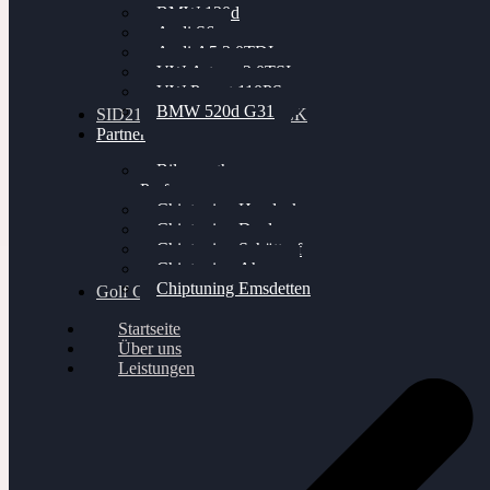
BMW 120d
Audi S6
Audi A5 3.0TDI
VW Arteon 2.0TSI
VW Passat 110PS
BMW 520d G31
SID212 / 212EVO UNLOCK
Partner
Bilgenroth
Performance
Chiptuning Herzlacke
Chiptuning Duelmen
Chiptuning Schüttorf
Chiptuning Ahaus
Chiptuning Emsdetten
Golf Gewinnspiel
Startseite
Über uns
Leistungen