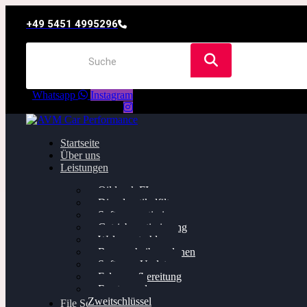
+49 5451 4995296
Whatsapp
Instagram
Startseite
Über uns
Leistungen
Oildruck FIx
Dieselpartikelfilter
Softwareoptimierung
Getriebeoptimierung
Walnussstrahlen
Bremsscheiben planen
Software Update
Felgenaufbereitung
Ersatz- und
Zweitschlüssel
File Service