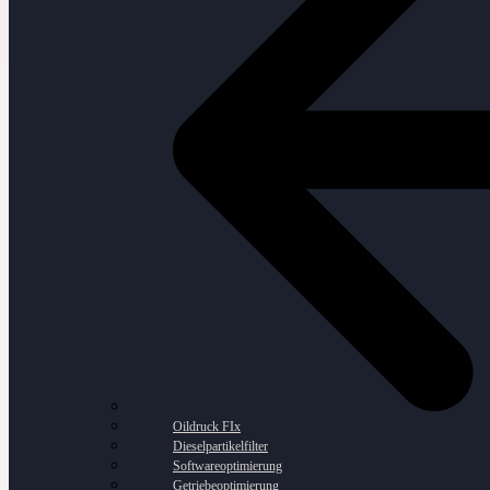
Oildruck FIx
Dieselpartikelfilter
Softwareoptimierung
Getriebeoptimierung