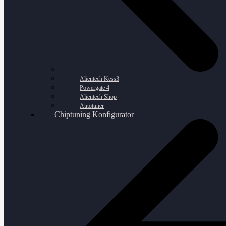
Alientech Kess3
Powergate 4
Alientech Shop
Autotuner
Chiptuning Konfigurator