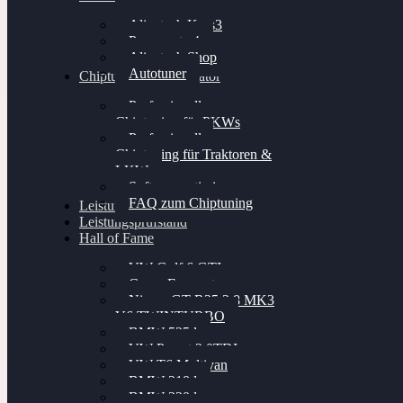
Alientech Kess3
Powergate 4
Alientech Shop
Autotuner
Chiptuning Konfigurator
Professionelles
Chiptuning für PKWs
Professionelles
Chiptuning für Traktoren &
LKW
Softwareoptimierung
FAQ zum Chiptuning
Leistungsmessung
Leistungsprüfstand
Hall of Fame
VW Golf 6 GTI
Cupra Formentor
Nissan GT-R35 3.8 MK3
V6 TWINTURBO
BMW 525d
VW Passat 2.0TDI
VW T6 Multivan
BMW 318d
BMW 320d