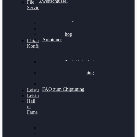
Zweitschlüssel
File
Service
Alientech Kess3
Powergate 4
Alientech Shop
Autotuner
Chiptuning
Konfigurator
Professionelles Chiptuning
für PKWs
Professionelles Chiptuning
für Traktoren & LKW
Softwareoptimierung
FAQ zum Chiptuning
Leistungsmessung
Leistungsprüfstand
Hall
of
Fame
VW Golf 6 GTI
Cupra Formentor