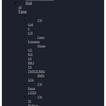
Hall
of
Fame
VW
Golf
6
GTI
Cupra
Formentor
Nissan
GT-
R35
3.8
MK3
V6
TWINTURBO
BMW
525d
VW
Passat
2.0TDI
VW
T6
Multivan