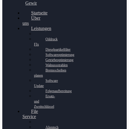
Gewinnspiel
Startseite
Über
uns
Leistungen
Oildruck
FIx
Dieselpartikelfilter
Softwareoptimierung
Getriebeoptimierung
Walnussstrahlen
Bremsscheiben
planen
Software
Update
Felgenaufbereitung
Ersatz-
und
Zweitschlüssel
File
Service
Alientech