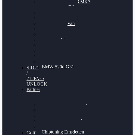
Nissan GT-R35 3.8 MK3
V6 TWINTURBO
BMW 525d
VW Passat 2.0TDI
VW T6 Multivan
BMW 318d
BMW 320d
BMW 120d
Audi S6
Audi A5 3.0TDI
VW Arteon 2.0TSI
VW Passat 110PS
BMW 520d G31
SID212
/
212EVO
UNLOCK
Partner
Bilgenroth Performance
Chiptuning Herzlacke
Chiptuning Duelmen
Chiptuning Schüttorf
Chiptuning Ahaus
Chiptuning Emsdetten
Golf