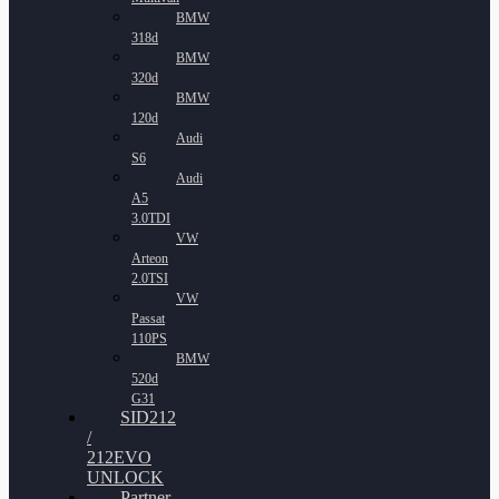
BMW
318d
BMW
320d
BMW
120d
Audi
S6
Audi
A5
3.0TDI
VW
Arteon
2.0TSI
VW
Passat
110PS
BMW
520d
G31
SID212
/
212EVO
UNLOCK
Partner