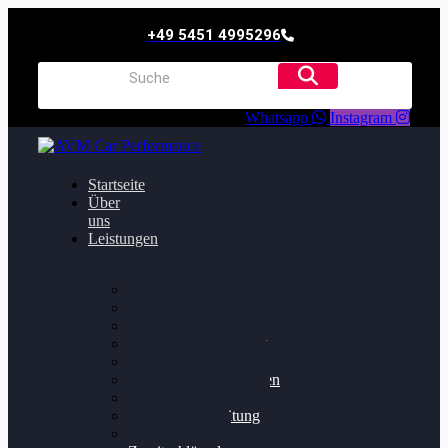
+49 5451 4995296
Whatsapp
Instagram
Startseite
Über
uns
Leistungen
Oildruck FIx
Dieselpartikelfilter
Softwareoptimierung
Getriebeoptimierung
Walnussstrahlen
Bremsscheiben planen
Software Update
Felgenaufbereitung
Ersatz- und