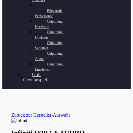
Bilgenroth
Performance
Chiptuning
Herzlacke
Chiptuning
Duelmen
Chiptuning
Schüttorf
Chiptuning
Ahaus
Chiptuning
Emsdetten
Golf
Gewinnspiel
Zurück zur Hersteller-Auswahl
Infiniti Q30 1.6 TURBO