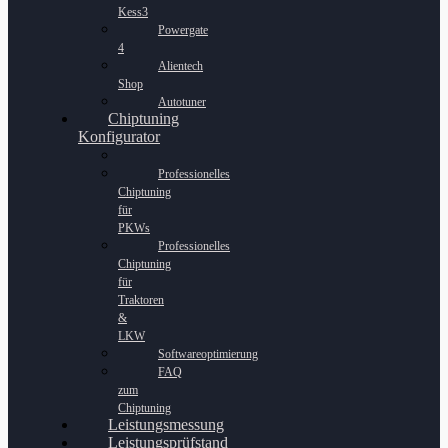
Kess3
Powergate
4
Alientech
Shop
Autotuner
Chiptuning
Konfigurator
Professionelles
Chiptuning
für
PKWs
Professionelles
Chiptuning
für
Traktoren
&
LKW
Softwareoptimierung
FAQ
zum
Chiptuning
Leistungsmessung
Leistungsprüfstand