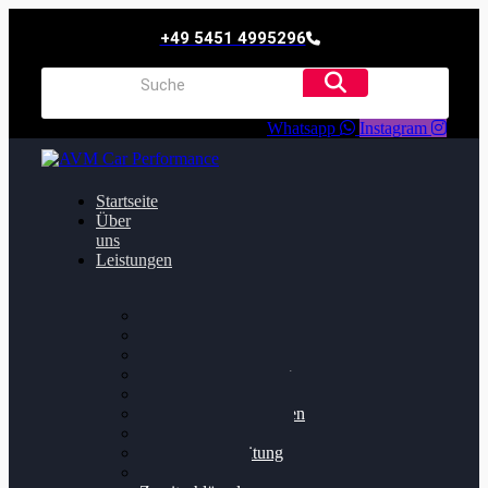
+49 5451 4995296
Whatsapp
Instagram
Startseite
Über
uns
Leistungen
Oildruck FIx
Dieselpartikelfilter
Softwareoptimierung
Getriebeoptimierung
Walnussstrahlen
Bremsscheiben planen
Software Update
Felgenaufbereitung
Ersatz- und