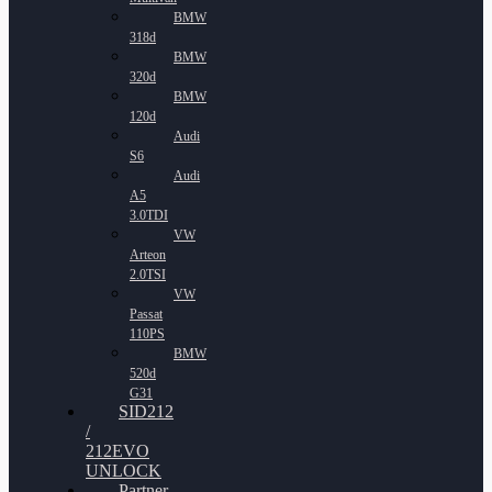
BMW
318d
BMW
320d
BMW
120d
Audi
S6
Audi
A5
3.0TDI
VW
Arteon
2.0TSI
VW
Passat
110PS
BMW
520d
G31
SID212
/
212EVO
UNLOCK
Partner