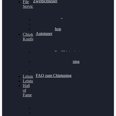
Zweitschlüssel
File
Service
Alientech Kess3
Powergate 4
Alientech Shop
Autotuner
Chiptuning
Konfigurator
Professionelles Chiptuning
für PKWs
Professionelles Chiptuning
für Traktoren & LKW
Softwareoptimierung
FAQ zum Chiptuning
Leistungsmessung
Leistungsprüfstand
Hall
of
Fame
VW Golf 6 GTI
Cupra Formentor