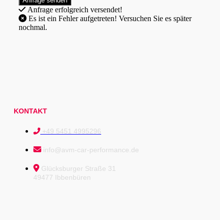
Anfrage erfolgreich versendet!
Es ist ein Fehler aufgetreten! Versuchen Sie es später
nochmal.
KONTAKT
+49 5451 4995296
info@avm-car-performance.de
Glücksburger Straße 31
49477 Ibbenbüren