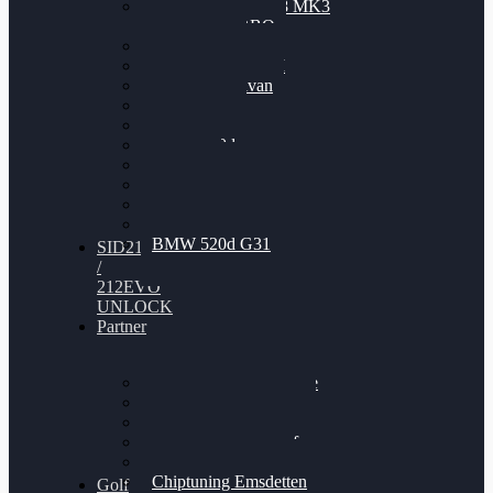
Nissan GT-R35 3.8 MK3
V6 TWINTURBO
BMW 525d
VW Passat 2.0TDI
VW T6 Multivan
BMW 318d
BMW 320d
BMW 120d
Audi S6
Audi A5 3.0TDI
VW Arteon 2.0TSI
VW Passat 110PS
BMW 520d G31
SID212
/
212EVO
UNLOCK
Partner
Bilgenroth Performance
Chiptuning Herzlacke
Chiptuning Duelmen
Chiptuning Schüttorf
Chiptuning Ahaus
Chiptuning Emsdetten
Golf