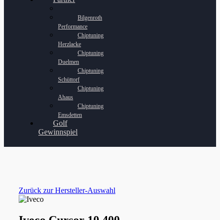
Bilgenroth
Performance
Chiptuning
Herzlacke
Chiptuning
Duelmen
Chiptuning
Schüttorf
Chiptuning
Ahaus
Chiptuning
Emsdetten
Golf
Gewinnspiel
Zurück zur Hersteller-Auswahl
Iveco Cursor 10 400