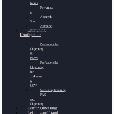
Kess3
Powergate
4
Alientech
Shop
Autotuner
Chiptuning
Konfigurator
Professionelles
Chiptuning
für
PKWs
Professionelles
Chiptuning
für
Traktoren
&
LKW
Softwareoptimierung
FAQ
zum
Chiptuning
Leistungsmessung
Leistungsprüfstand