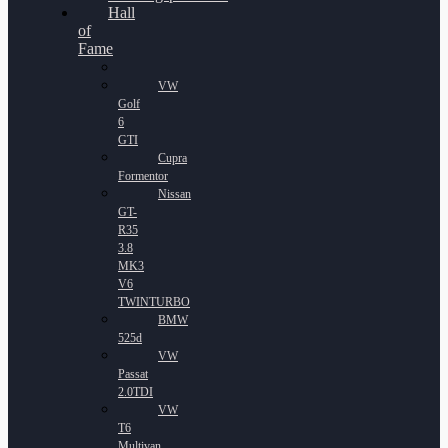
Hall
of
Fame
VW
Golf
6
GTI
Cupra
Formentor
Nissan
GT-
R35
3.8
MK3
V6
TWINTURBO
BMW
525d
VW
Passat
2.0TDI
VW
T6
Multivan