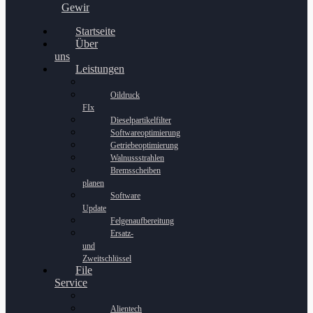
Gewinnspiel
Startseite
Über
uns
Leistungen
Oildruck
FIx
Dieselpartikelfilter
Softwareoptimierung
Getriebeoptimierung
Walnussstrahlen
Bremsscheiben
planen
Software
Update
Felgenaufbereitung
Ersatz-
und
Zweitschlüssel
File
Service
Alientech