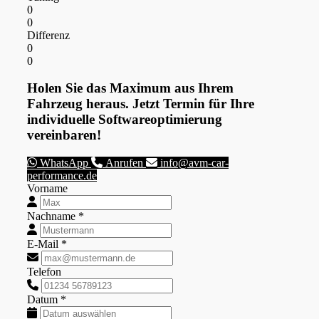
0
0
Differenz
0
0
Holen Sie das Maximum aus Ihrem
Fahrzeug heraus. Jetzt Termin für Ihre
individuelle Softwareoptimierung
vereinbaren!
WhatsApp
Anrufen
info@avm-car-
performance.de
Vorname
Nachname *
E-Mail *
Telefon
Datum *