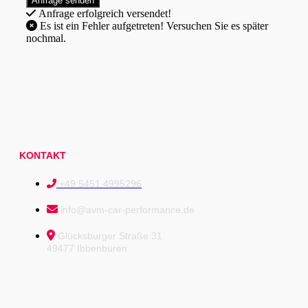
Anfrage erfolgreich versendet!
Es ist ein Fehler aufgetreten! Versuchen Sie es später
nochmal.
KONTAKT
+49 5451 4995296
info@avm-car-performance.de
Glücksburger Straße 31
49477 Ibbenbüren