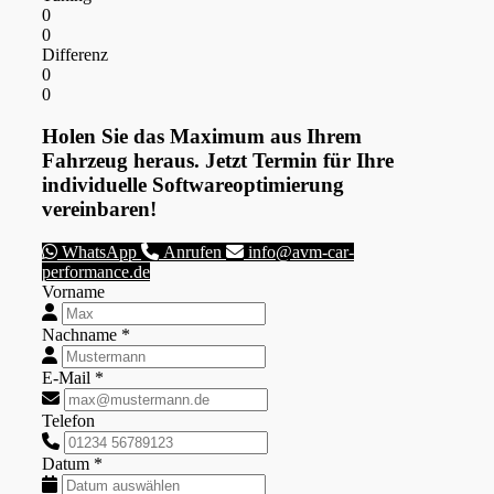
0
0
Differenz
0
0
Holen Sie das Maximum aus Ihrem
Fahrzeug heraus. Jetzt Termin für Ihre
individuelle Softwareoptimierung
vereinbaren!
WhatsApp
Anrufen
info@avm-car-
performance.de
Vorname
Nachname *
E-Mail *
Telefon
Datum *