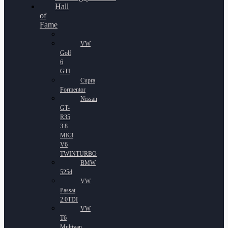
Hall
of
Fame
VW
Golf
6
GTI
Cupra
Formentor
Nissan
GT-
R35
3.8
MK3
V6
TWINTURBO
BMW
525d
VW
Passat
2.0TDI
VW
T6
Multivan