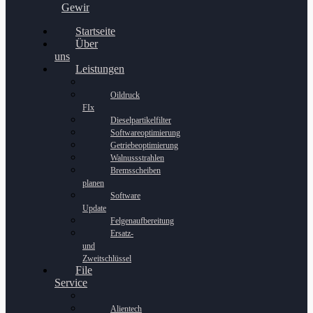
Gewinnspiel
Startseite
Über
uns
Leistungen
Oildruck
FIx
Dieselpartikelfilter
Softwareoptimierung
Getriebeoptimierung
Walnussstrahlen
Bremsscheiben
planen
Software
Update
Felgenaufbereitung
Ersatz-
und
Zweitschlüssel
File
Service
Alientech