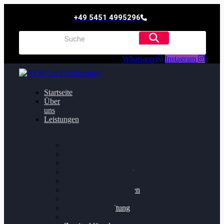
+49 5451 4995296
Whatsapp
Instagram
Startseite
Über
uns
Leistungen
Oildruck FIx
Dieselpartikelfilter
Softwareoptimierung
Getriebeoptimierung
Walnussstrahlen
Bremsscheiben planen
Software Update
Felgenaufbereitung
Ersatz- und