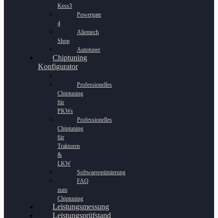
Kess3
Powergate
4
Alientech
Shop
Autotuner
Chiptuning
Konfigurator
Professionelles
Chiptuning
für
PKWs
Professionelles
Chiptuning
für
Traktoren
&
LKW
Softwareoptimierung
FAQ
zum
Chiptuning
Leistungsmessung
Leistungsprüfstand