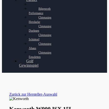
Bilgenroth
Performance
Chiptuning
Herzlacke
Chiptuning
Duelmen
Chiptuning
Schüttorf
Chiptuning
Ahaus
Chiptuning
Emsdetten
Golf
Gewinnspiel
Zurück zur Hersteller-Auswahl
Kenworth W900 ISX 15L