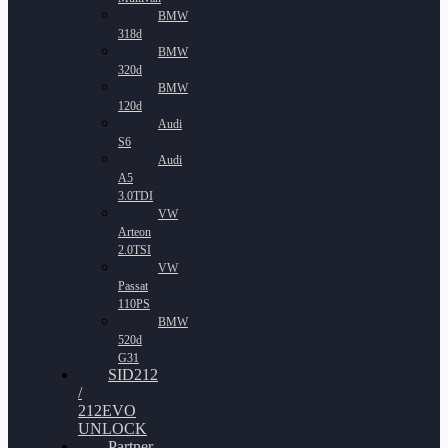
BMW
318d
BMW
320d
BMW
120d
Audi
S6
Audi
A5
3.0TDI
VW
Arteon
2.0TSI
VW
Passat
110PS
BMW
520d
G31
SID212
/
212EVO
UNLOCK
Partner