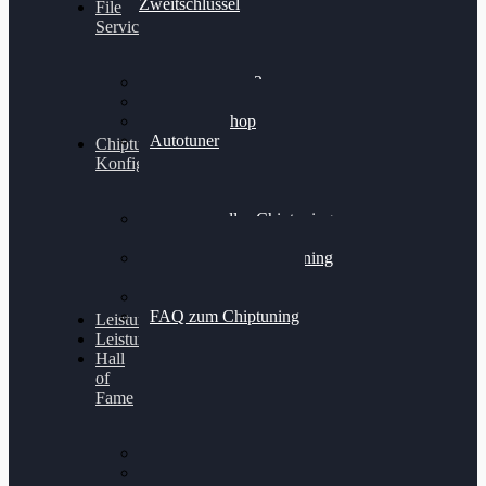
Zweitschlüssel
File
Service
Alientech Kess3
Powergate 4
Alientech Shop
Autotuner
Chiptuning
Konfigurator
Professionelles Chiptuning
für PKWs
Professionelles Chiptuning
für Traktoren & LKW
Softwareoptimierung
FAQ zum Chiptuning
Leistungsmessung
Leistungsprüfstand
Hall
of
Fame
VW Golf 6 GTI
Cupra Formentor