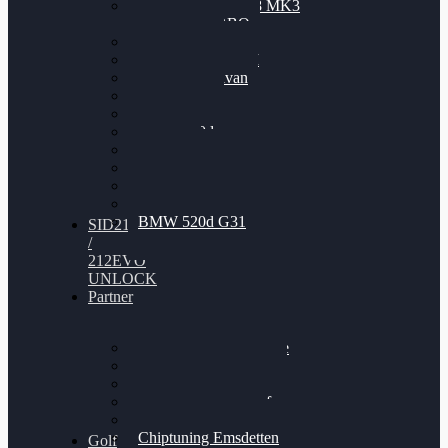
Nissan GT-R35 3.8 MK3
V6 TWINTURBO
BMW 525d
VW Passat 2.0TDI
VW T6 Multivan
BMW 318d
BMW 320d
BMW 120d
Audi S6
Audi A5 3.0TDI
VW Arteon 2.0TSI
VW Passat 110PS
BMW 520d G31
SID212
/
212EVO
UNLOCK
Partner
Bilgenroth Performance
Chiptuning Herzlacke
Chiptuning Duelmen
Chiptuning Schüttorf
Chiptuning Ahaus
Chiptuning Emsdetten
Golf