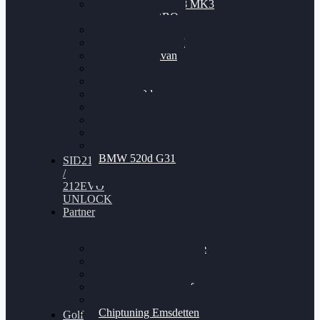
Nissan GT-R35 3.8 MK3
V6 TWINTURBO
BMW 525d
VW Passat 2.0TDI
VW T6 Multivan
BMW 318d
BMW 320d
BMW 120d
Audi S6
Audi A5 3.0TDI
VW Arteon 2.0TSI
VW Passat 110PS
BMW 520d G31
SID212
/
212EVO
UNLOCK
Partner
Bilgenroth Performance
Chiptuning Herzlacke
Chiptuning Duelmen
Chiptuning Schüttorf
Chiptuning Ahaus
Chiptuning Emsdetten
Golf