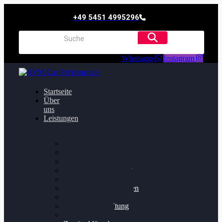
+49 5451 4995296
Whatsapp
Instagram
Startseite
Über
uns
Leistungen
Oildruck FIx
Dieselpartikelfilter
Softwareoptimierung
Getriebeoptimierung
Walnussstrahlen
Bremsscheiben planen
Software Update
Felgenaufbereitung
Ersatz- und