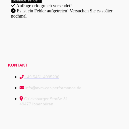
Anfrage erfolgreich versendet!
Es ist ein Fehler aufgetreten! Versuchen Sie es später
nochmal.
KONTAKT
+49 5451 4995296
info@avm-car-performance.de
Glücksburger Straße 31
49477 Ibbenbüren