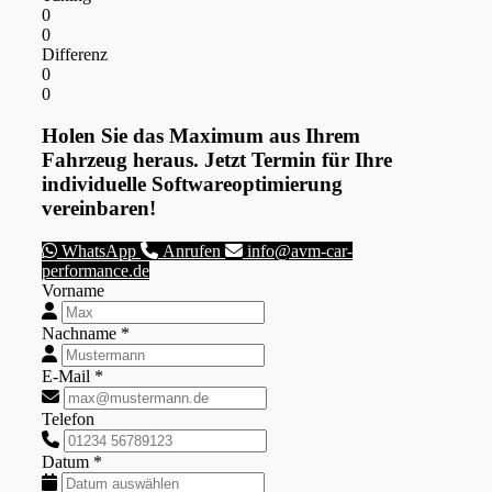
0
0
Differenz
0
0
Holen Sie das Maximum aus Ihrem
Fahrzeug heraus. Jetzt Termin für Ihre
individuelle Softwareoptimierung
vereinbaren!
WhatsApp
Anrufen
info@avm-car-
performance.de
Vorname
Nachname *
E-Mail *
Telefon
Datum *