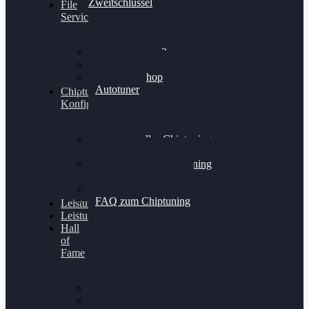
Zweitschlüssel
File
Service
Alientech Kess3
Powergate 4
Alientech Shop
Autotuner
Chiptuning
Konfigurator
Professionelles Chiptuning
für PKWs
Professionelles Chiptuning
für Traktoren & LKW
Softwareoptimierung
FAQ zum Chiptuning
Leistungsmessung
Leistungsprüfstand
Hall
of
Fame
VW Golf 6 GTI
Cupra Formentor