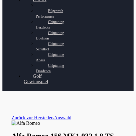
Bilgenroth
Performance
Chiptuning
Herzlacke
Chiptuning
Duelmen
Chiptuning
Schüttorf
Chiptuning
Ahaus
Chiptuning
Emsdetten
Golf
Gewinnspiel
Zurück zur Hersteller-Auswahl
Alfa Romeo 156 MK1 932 1.8 TS