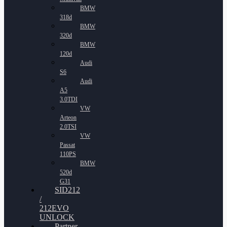
BMW
318d
BMW
320d
BMW
120d
Audi
S6
Audi
A5
3.0TDI
VW
Arteon
2.0TSI
VW
Passat
110PS
BMW
520d
G31
SID212
/
212EVO
UNLOCK
Partner