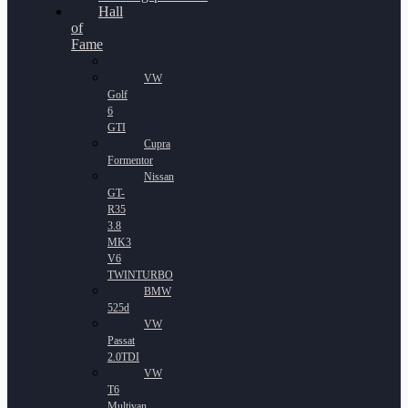
Hall
of
Fame
VW
Golf
6
GTI
Cupra
Formentor
Nissan
GT-
R35
3.8
MK3
V6
TWINTURBO
BMW
525d
VW
Passat
2.0TDI
VW
T6
Multivan