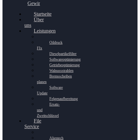
Gewinnspiel
Startseite
Über
uns
Leistungen
Oildruck
FIx
Dieselpartikelfilter
Softwareoptimierung
Getriebeoptimierung
Walnussstrahlen
Bremsscheiben
planen
Software
Update
Felgenaufbereitung
Ersatz-
und
Zweitschlüssel
File
Service
Alientech