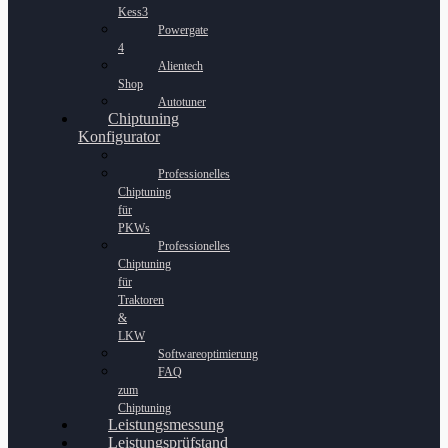
Kess3
Powergate
4
Alientech
Shop
Autotuner
Chiptuning
Konfigurator
Professionelles
Chiptuning
für
PKWs
Professionelles
Chiptuning
für
Traktoren
&
LKW
Softwareoptimierung
FAQ
zum
Chiptuning
Leistungsmessung
Leistungsprüfstand