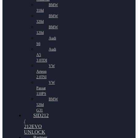
BMW
318d
BMW
320d
BMW
120d
Audi
S6
Audi
A5
3.0TDI
VW
Arteon
2.0TSI
VW
Passat
110PS
BMW
520d
G31
SID212
/
212EVO
UNLOCK
Partner