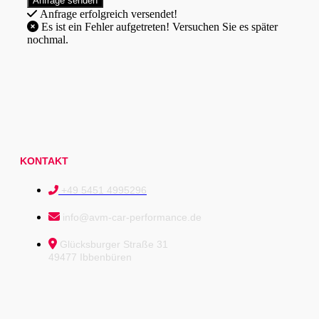
Anfrage erfolgreich versendet!
Es ist ein Fehler aufgetreten! Versuchen Sie es später
nochmal.
KONTAKT
+49 5451 4995296
info@avm-car-performance.de
Glücksburger Straße 31
49477 Ibbenbüren