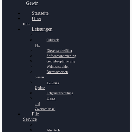
Gewinnspiel
Startseite
Über
uns
Leistungen
Oildruck
FIx
Dieselpartikelfilter
Softwareoptimierung
Getriebeoptimierung
Walnussstrahlen
Bremsscheiben
planen
Software
Update
Felgenaufbereitung
Ersatz-
und
Zweitschlüssel
File
Service
Alientech