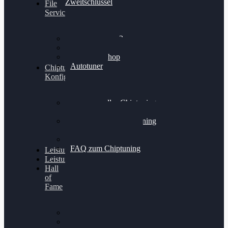
Zweitschlüssel
File
Service
Alientech Kess3
Powergate 4
Alientech Shop
Autotuner
Chiptuning
Konfigurator
Professionelles Chiptuning
für PKWs
Professionelles Chiptuning
für Traktoren & LKW
Softwareoptimierung
FAQ zum Chiptuning
Leistungsmessung
Leistungsprüfstand
Hall
of
Fame
VW Golf 6 GTI
Cupra Formentor