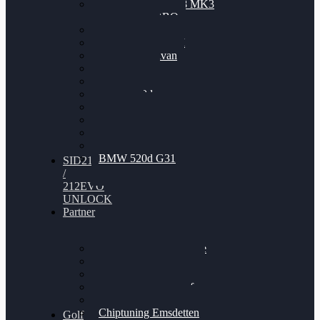
Nissan GT-R35 3.8 MK3
V6 TWINTURBO
BMW 525d
VW Passat 2.0TDI
VW T6 Multivan
BMW 318d
BMW 320d
BMW 120d
Audi S6
Audi A5 3.0TDI
VW Arteon 2.0TSI
VW Passat 110PS
BMW 520d G31
SID212
/
212EVO
UNLOCK
Partner
Bilgenroth Performance
Chiptuning Herzlacke
Chiptuning Duelmen
Chiptuning Schüttorf
Chiptuning Ahaus
Chiptuning Emsdetten
Golf