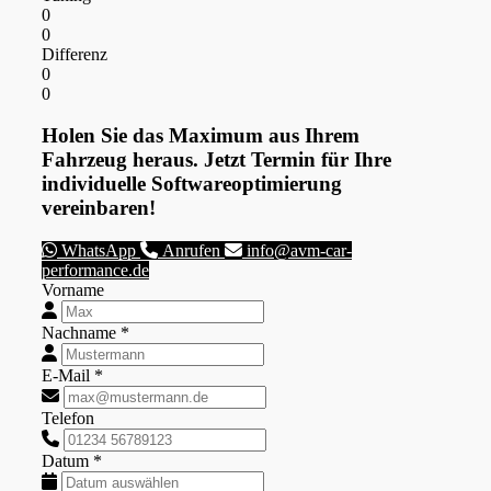
0
0
Differenz
0
0
Holen Sie das Maximum aus Ihrem
Fahrzeug heraus. Jetzt Termin für Ihre
individuelle Softwareoptimierung
vereinbaren!
WhatsApp
Anrufen
info@avm-car-
performance.de
Vorname
Nachname *
E-Mail *
Telefon
Datum *