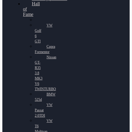
Hall
of
Fame
VW
Golf
6
GTI
Cupra
Formentor
Nissan
GT-
R35
3.8
MK3
V6
TWINTURBO
BMW
525d
VW
Passat
2.0TDI
VW
T6
Multivan