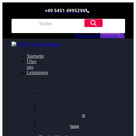
+49 5451 4995296
Whatsapp
Instagram
Startseite
Über
uns
Leistungen
Oildruck FIx
Dieselpartikelfilter
Softwareoptimierung
Getriebeoptimierung
Walnussstrahlen
Bremsscheiben planen
Software Update
Felgenaufbereitung
Ersatz- und