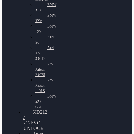
BMW
318d
BMW
320d
BMW
120d
Audi
S6
Audi
A5
3.0TDI
VW
Arteon
2.0TSI
VW
Passat
110PS
BMW
520d
G31
SID212
/
212EVO
UNLOCK
Partner