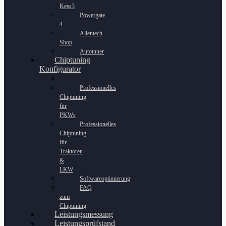
Kess3
Powergate
4
Alientech
Shop
Autotuner
Chiptuning
Konfigurator
Professionelles
Chiptuning
für
PKWs
Professionelles
Chiptuning
für
Traktoren
&
LKW
Softwareoptimierung
FAQ
zum
Chiptuning
Leistungsmessung
Leistungsprüfstand