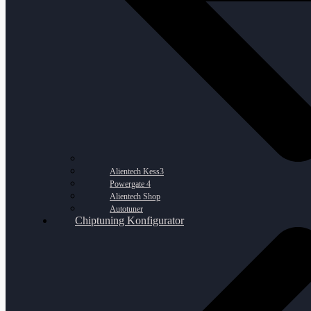
Alientech Kess3
Powergate 4
Alientech Shop
Autotuner
Chiptuning Konfigurator