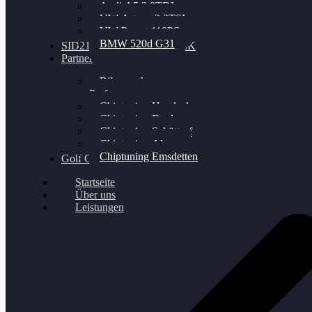
Audi A5 3.0TDI
VW Arteon 2.0TSI
VW Passat 110PS
BMW 520d G31
SID212 / 212EVO UNLOCK
Partner
Bilgenroth
Performance
Chiptuning Herzlacke
Chiptuning Duelmen
Chiptuning Schüttorf
Chiptuning Ahaus
Chiptuning Emsdetten
Golf Gewinnspiel
Startseite
Über uns
Leistungen