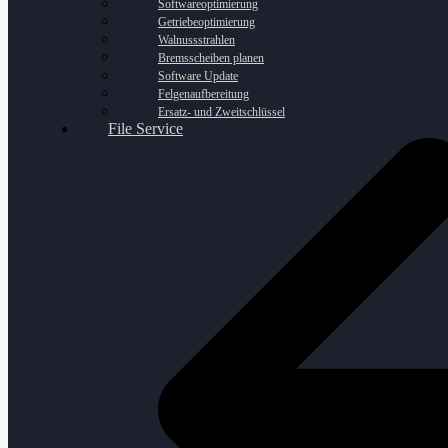
Softwareoptimierung
Getriebeoptimierung
Walnussstrahlen
Bremsscheiben planen
Software Update
Felgenaufbereitung
Ersatz- und Zweitschlüssel
File Service