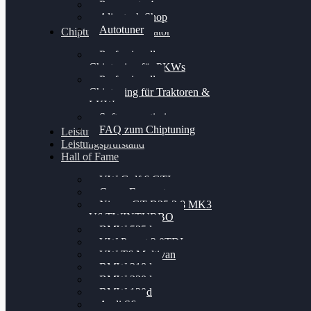
Powergate 4
Alientech Shop
Autotuner
Chiptuning Konfigurator
Professionelles
Chiptuning für PKWs
Professionelles
Chiptuning für Traktoren &
LKW
Softwareoptimierung
FAQ zum Chiptuning
Leistungsmessung
Leistungsprüfstand
Hall of Fame
VW Golf 6 GTI
Cupra Formentor
Nissan GT-R35 3.8 MK3
V6 TWINTURBO
BMW 525d
VW Passat 2.0TDI
VW T6 Multivan
BMW 318d
BMW 320d
BMW 120d
Audi S6