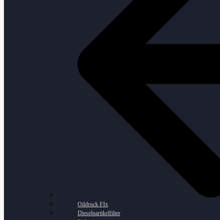
Oildruck FIx
Dieselpartikelfilter