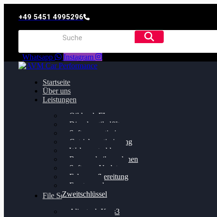
+49 5451 4995296
Whatsapp
Instagram
Startseite
Über uns
Leistungen
Oildruck FIx
Dieselpartikelfilter
Softwareoptimierung
Getriebeoptimierung
Walnussstrahlen
Bremsscheiben planen
Software Update
Felgenaufbereitung
Ersatz- und
Zweitschlüssel
File Service
Alientech Kess3