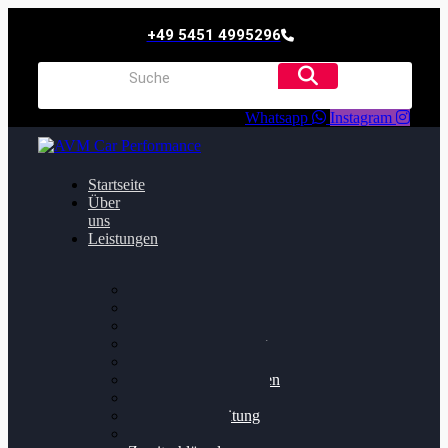
+49 5451 4995296
Whatsapp
Instagram
Startseite
Über
uns
Leistungen
Oildruck FIx
Dieselpartikelfilter
Softwareoptimierung
Getriebeoptimierung
Walnussstrahlen
Bremsscheiben planen
Software Update
Felgenaufbereitung
Ersatz- und