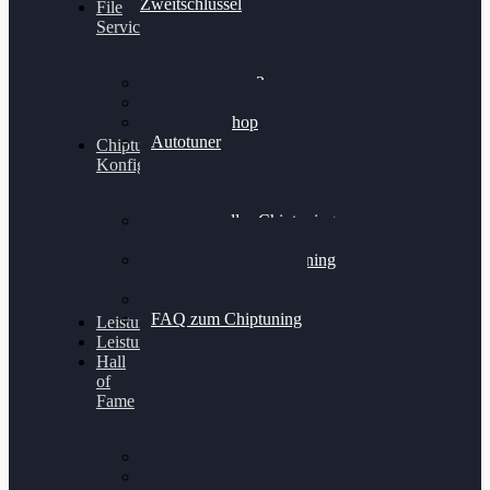
Zweitschlüssel
File
Service
Alientech Kess3
Powergate 4
Alientech Shop
Autotuner
Chiptuning
Konfigurator
Professionelles Chiptuning
für PKWs
Professionelles Chiptuning
für Traktoren & LKW
Softwareoptimierung
FAQ zum Chiptuning
Leistungsmessung
Leistungsprüfstand
Hall
of
Fame
VW Golf 6 GTI
Cupra Formentor