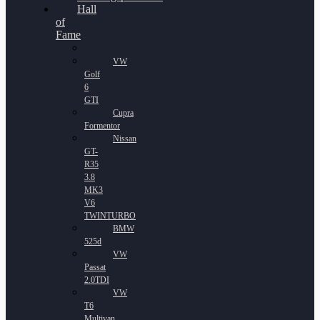
Hall
of
Fame
VW
Golf
6
GTI
Cupra
Formentor
Nissan
GT-
R35
3.8
MK3
V6
TWINTURBO
BMW
525d
VW
Passat
2.0TDI
VW
T6
Multivan