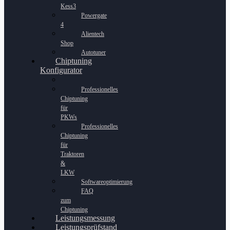
Kess3
Powergate
4
Alientech
Shop
Autotuner
Chiptuning
Konfigurator
Professionelles
Chiptuning
für
PKWs
Professionelles
Chiptuning
für
Traktoren
&
LKW
Softwareoptimierung
FAQ
zum
Chiptuning
Leistungsmessung
Leistungsprüfstand