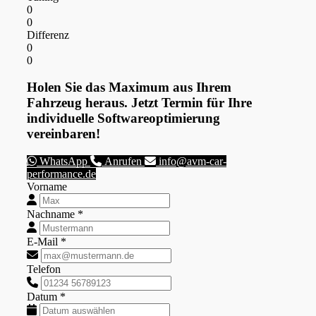
0
0
Differenz
0
0
Holen Sie das Maximum aus Ihrem
Fahrzeug heraus. Jetzt Termin für Ihre
individuelle Softwareoptimierung
vereinbaren!
WhatsApp
Anrufen
info@avm-car-
performance.de
Vorname
Nachname *
E-Mail *
Telefon
Datum *