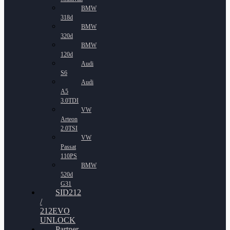
BMW
318d
BMW
320d
BMW
120d
Audi
S6
Audi
A5
3.0TDI
VW
Arteon
2.0TSI
VW
Passat
110PS
BMW
520d
G31
SID212
/
212EVO
UNLOCK
Partner