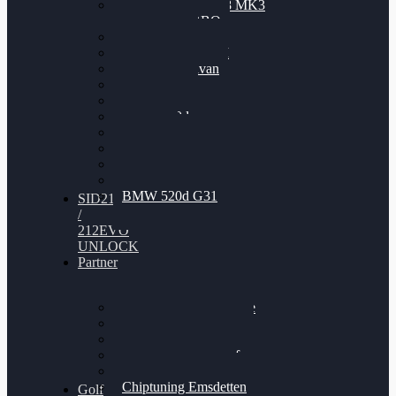
Nissan GT-R35 3.8 MK3
V6 TWINTURBO
BMW 525d
VW Passat 2.0TDI
VW T6 Multivan
BMW 318d
BMW 320d
BMW 120d
Audi S6
Audi A5 3.0TDI
VW Arteon 2.0TSI
VW Passat 110PS
BMW 520d G31
SID212
/
212EVO
UNLOCK
Partner
Bilgenroth Performance
Chiptuning Herzlacke
Chiptuning Duelmen
Chiptuning Schüttorf
Chiptuning Ahaus
Chiptuning Emsdetten
Golf