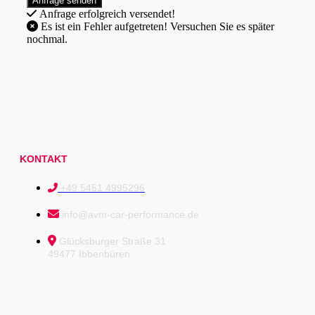
Anfrage erfolgreich versendet!
Es ist ein Fehler aufgetreten! Versuchen Sie es später
nochmal.
KONTAKT
+49 5451 4995296
info@avm-car-performance.de
Glücksburger Straße 31
49477 Ibbenbüren