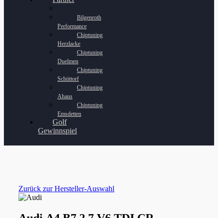
Bilgenroth
Performance
Chiptuning
Herzlacke
Chiptuning
Duelmen
Chiptuning
Schüttorf
Chiptuning
Ahaus
Chiptuning
Emsdetten
Golf
Gewinnspiel
Zurück zur Hersteller-Auswahl
Audi A4 B7 2.7 V6 TDI CR