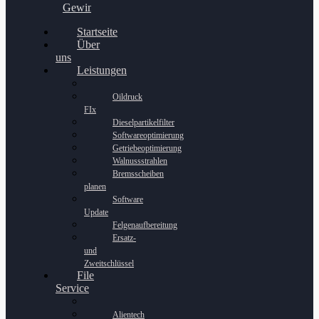
Gewinnspiel
Startseite
Über
uns
Leistungen
Oildruck
FIx
Dieselpartikelfilter
Softwareoptimierung
Getriebeoptimierung
Walnussstrahlen
Bremsscheiben
planen
Software
Update
Felgenaufbereitung
Ersatz-
und
Zweitschlüssel
File
Service
Alientech