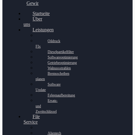
Gewinnspiel
Startseite
Über
uns
Leistungen
Oildruck
FIx
Dieselpartikelfilter
Softwareoptimierung
Getriebeoptimierung
Walnussstrahlen
Bremsscheiben
planen
Software
Update
Felgenaufbereitung
Ersatz-
und
Zweitschlüssel
File
Service
Alientech