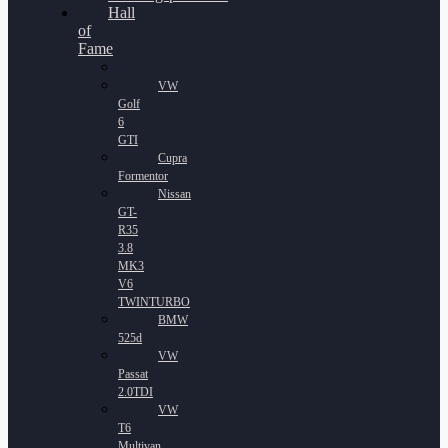
Hall
of
Fame
VW
Golf
6
GTI
Cupra
Formentor
Nissan
GT-
R35
3.8
MK3
V6
TWINTURBO
BMW
525d
VW
Passat
2.0TDI
VW
T6
Multivan