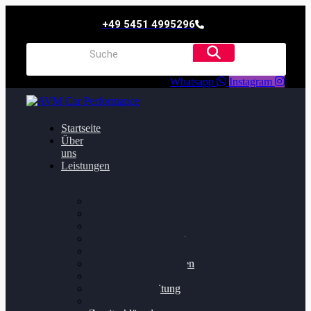
+49 5451 4995296
Whatsapp
Instagram
Startseite
Über
uns
Leistungen
Oildruck FIx
Dieselpartikelfilter
Softwareoptimierung
Getriebeoptimierung
Walnussstrahlen
Bremsscheiben planen
Software Update
Felgenaufbereitung
Ersatz- und