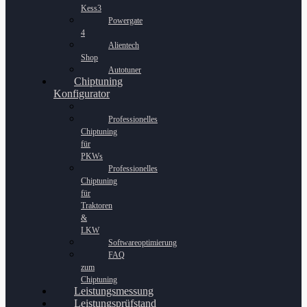
Kess3
Powergate
4
Alientech
Shop
Autotuner
Chiptuning
Konfigurator
Professionelles
Chiptuning
für
PKWs
Professionelles
Chiptuning
für
Traktoren
&
LKW
Softwareoptimierung
FAQ
zum
Chiptuning
Leistungsmessung
Leistungsprüfstand