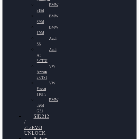
BMW
318d
BMW
320d
BMW
120d
Audi
S6
Audi
A5
3.0TDI
VW
Arteon
2.0TSI
VW
Passat
110PS
BMW
520d
G31
SID212
/
212EVO
UNLOCK
Partner