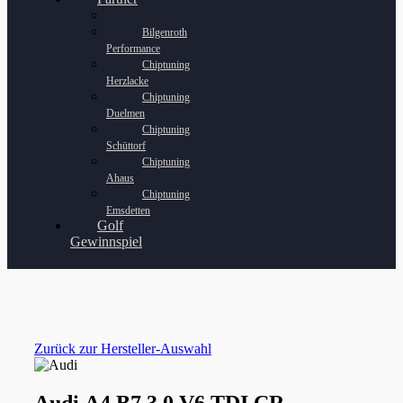
Bilgenroth
Performance
Chiptuning
Herzlacke
Chiptuning
Duelmen
Chiptuning
Schüttorf
Chiptuning
Ahaus
Chiptuning
Emsdetten
Golf
Gewinnspiel
Zurück zur Hersteller-Auswahl
Audi A4 B7 3.0 V6 TDI CR