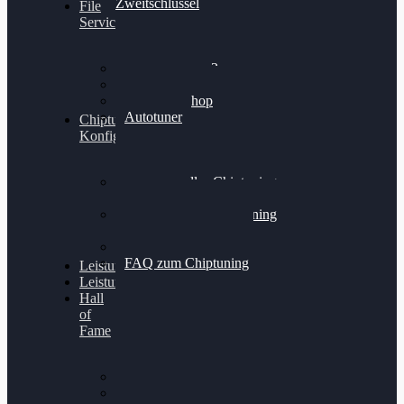
Zweitschlüssel
File
Service
Alientech Kess3
Powergate 4
Alientech Shop
Autotuner
Chiptuning
Konfigurator
Professionelles Chiptuning
für PKWs
Professionelles Chiptuning
für Traktoren & LKW
Softwareoptimierung
FAQ zum Chiptuning
Leistungsmessung
Leistungsprüfstand
Hall
of
Fame
VW Golf 6 GTI
Cupra Formentor