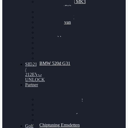
Nissan GT-R35 3.8 MK3
V6 TWINTURBO
BMW 525d
VW Passat 2.0TDI
VW T6 Multivan
BMW 318d
BMW 320d
BMW 120d
Audi S6
Audi A5 3.0TDI
VW Arteon 2.0TSI
VW Passat 110PS
BMW 520d G31
SID212
/
212EVO
UNLOCK
Partner
Bilgenroth Performance
Chiptuning Herzlacke
Chiptuning Duelmen
Chiptuning Schüttorf
Chiptuning Ahaus
Chiptuning Emsdetten
Golf