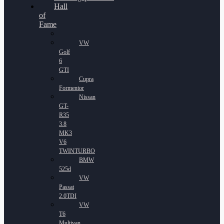
Hall
of
Fame
VW
Golf
6
GTI
Cupra
Formentor
Nissan
GT-
R35
3.8
MK3
V6
TWINTURBO
BMW
525d
VW
Passat
2.0TDI
VW
T6
Multivan