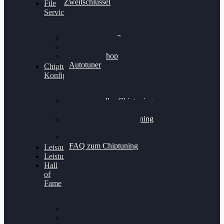
Zweitschlüssel
File
Service
Alientech Kess3
Powergate 4
Alientech Shop
Autotuner
Chiptuning
Konfigurator
Professionelles Chiptuning
für PKWs
Professionelles Chiptuning
für Traktoren & LKW
Softwareoptimierung
FAQ zum Chiptuning
Leistungsmessung
Leistungsprüfstand
Hall
of
Fame
VW Golf 6 GTI
Cupra Formentor