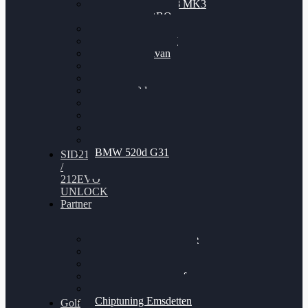
Nissan GT-R35 3.8 MK3
V6 TWINTURBO
BMW 525d
VW Passat 2.0TDI
VW T6 Multivan
BMW 318d
BMW 320d
BMW 120d
Audi S6
Audi A5 3.0TDI
VW Arteon 2.0TSI
VW Passat 110PS
BMW 520d G31
SID212
/
212EVO
UNLOCK
Partner
Bilgenroth Performance
Chiptuning Herzlacke
Chiptuning Duelmen
Chiptuning Schüttorf
Chiptuning Ahaus
Chiptuning Emsdetten
Golf