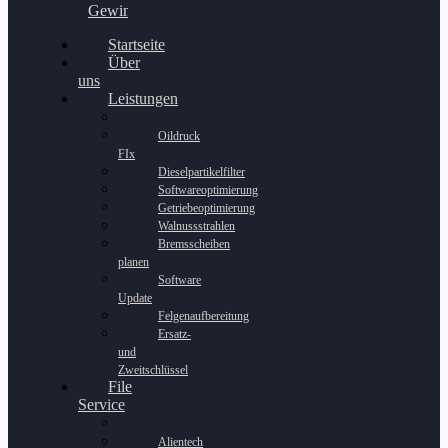
Gewinnspiel
Startseite
Über
uns
Leistungen
Oildruck
FIx
Dieselpartikelfilter
Softwareoptimierung
Getriebeoptimierung
Walnussstrahlen
Bremsscheiben
planen
Software
Update
Felgenaufbereitung
Ersatz-
und
Zweitschlüssel
File
Service
Alientech