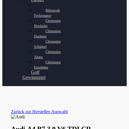
Bilgenroth
Performance
Chiptuning
Herzlacke
Chiptuning
Duelmen
Chiptuning
Schüttorf
Chiptuning
Ahaus
Chiptuning
Emsdetten
Golf
Gewinnspiel
Zurück zur Hersteller-Auswahl
Audi A4 B7 3.0 V6 TDI CR