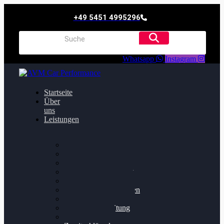
+49 5451 4995296
Whatsapp
Instagram
Startseite
Über
uns
Leistungen
Oildruck FIx
Dieselpartikelfilter
Softwareoptimierung
Getriebeoptimierung
Walnussstrahlen
Bremsscheiben planen
Software Update
Felgenaufbereitung
Ersatz- und