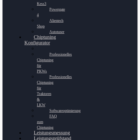
Kess3
Powergate
4
Alientech
Shop
Autotuner
Chiptuning
Konfigurator
Professionelles
Chiptuning
für
PKWs
Professionelles
Chiptuning
für
Traktoren
&
LKW
Softwareoptimierung
FAQ
zum
Chiptuning
Leistungsmessung
Leistungsprüfstand