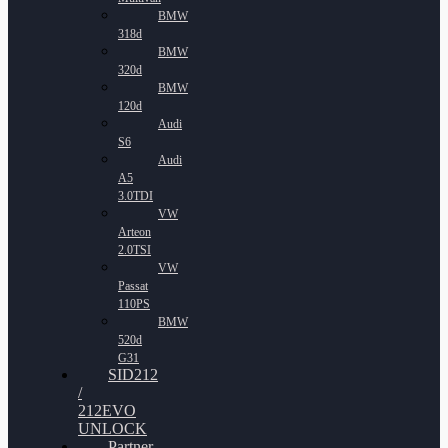
BMW
318d
BMW
320d
BMW
120d
Audi
S6
Audi
A5
3.0TDI
VW
Arteon
2.0TSI
VW
Passat
110PS
BMW
520d
G31
SID212
/
212EVO
UNLOCK
Partner