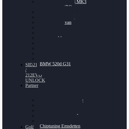
Nissan GT-R35 3.8 MK3
V6 TWINTURBO
BMW 525d
VW Passat 2.0TDI
VW T6 Multivan
BMW 318d
BMW 320d
BMW 120d
Audi S6
Audi A5 3.0TDI
VW Arteon 2.0TSI
VW Passat 110PS
BMW 520d G31
SID212
/
212EVO
UNLOCK
Partner
Bilgenroth Performance
Chiptuning Herzlacke
Chiptuning Duelmen
Chiptuning Schüttorf
Chiptuning Ahaus
Chiptuning Emsdetten
Golf