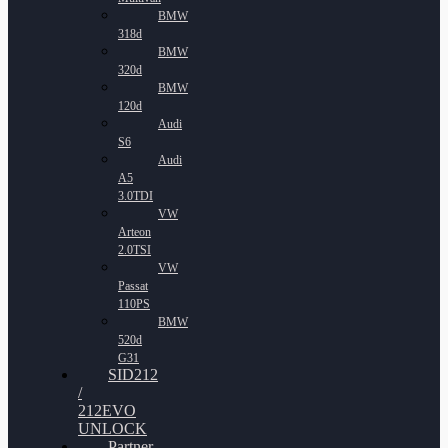
BMW
318d
BMW
320d
BMW
120d
Audi
S6
Audi
A5
3.0TDI
VW
Arteon
2.0TSI
VW
Passat
110PS
BMW
520d
G31
SID212
/
212EVO
UNLOCK
Partner