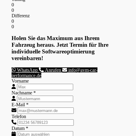
0
0
Differenz
0
0
Holen Sie das Maximum aus Ihrem
Fahrzeug heraus. Jetzt Termin für Ihre
individuelle Softwareoptimierung
vereinbaren!
WhatsApp
Anrufen
info@avm-car-
performance.de
Vorname
Nachname *
E-Mail *
Telefon
Datum *