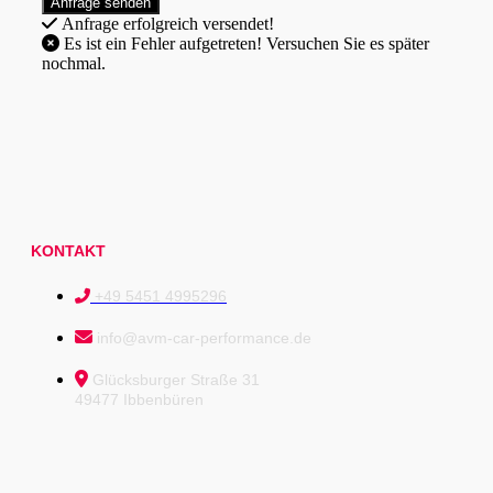
Anfrage erfolgreich versendet!
Es ist ein Fehler aufgetreten! Versuchen Sie es später
nochmal.
KONTAKT
+49 5451 4995296
info@avm-car-performance.de
Glücksburger Straße 31
49477 Ibbenbüren