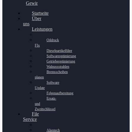
Gewinnspiel
Startseite
Über
uns
Leistungen
Oildruck
FIx
Dieselpartikelfilter
Softwareoptimierung
Getriebeoptimierung
Walnussstrahlen
Bremsscheiben
planen
Software
Update
Felgenaufbereitung
Ersatz-
und
Zweitschlüssel
File
Service
Alientech