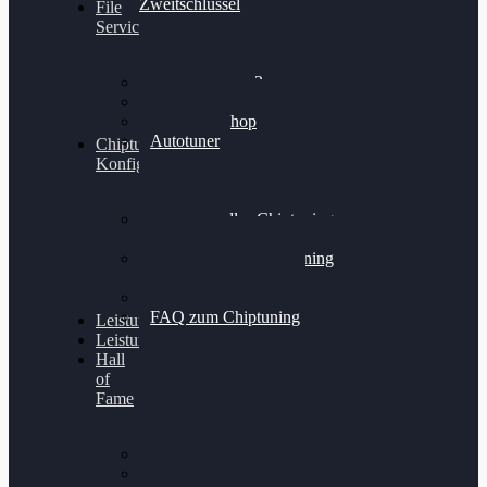
Zweitschlüssel
File
Service
Alientech Kess3
Powergate 4
Alientech Shop
Autotuner
Chiptuning
Konfigurator
Professionelles Chiptuning
für PKWs
Professionelles Chiptuning
für Traktoren & LKW
Softwareoptimierung
FAQ zum Chiptuning
Leistungsmessung
Leistungsprüfstand
Hall
of
Fame
VW Golf 6 GTI
Cupra Formentor