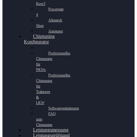
Kess3
Powergate
4
Alientech
Shop
Autotuner
Chiptuning
Konfigurator
Professionelles
Chiptuning
für
PKWs
Professionelles
Chiptuning
für
Traktoren
&
LKW
Softwareoptimierung
FAQ
zum
Chiptuning
Leistungsmessung
Leistungsprüfstand