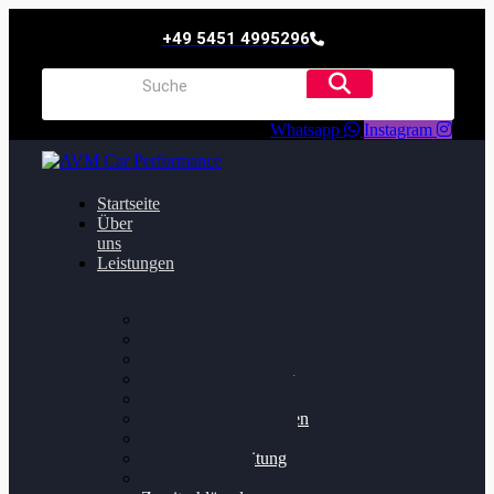
+49 5451 4995296
Whatsapp
Instagram
Startseite
Über
uns
Leistungen
Oildruck FIx
Dieselpartikelfilter
Softwareoptimierung
Getriebeoptimierung
Walnussstrahlen
Bremsscheiben planen
Software Update
Felgenaufbereitung
Ersatz- und