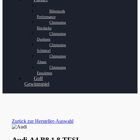
Bilgenroth
Performance
Chiptuning
Herzlacke
Chiptuning
Duelmen
Chiptuning
Schüttorf
Chiptuning
Ahaus
Chiptuning
Emsdetten
Golf
Gewinnspiel
Zurück zur Hersteller-Auswahl
Audi A4 B8 1.8 TFSI