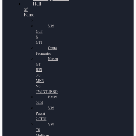
Hall
of
Fame
VW
Golf
6
GTI
Cupra
Formentor
Nissan
GT-
R35
3.8
MK3
V6
TWINTURBO
BMW
525d
VW
Passat
2.0TDI
VW
T6
Multivan