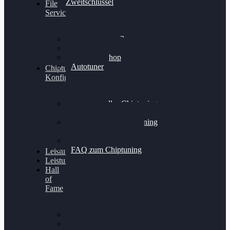
Zweitschlüssel
File
Service
Alientech Kess3
Powergate 4
Alientech Shop
Autotuner
Chiptuning
Konfigurator
Professionelles Chiptuning
für PKWs
Professionelles Chiptuning
für Traktoren & LKW
Softwareoptimierung
FAQ zum Chiptuning
Leistungsmessung
Leistungsprüfstand
Hall
of
Fame
VW Golf 6 GTI
Cupra Formentor