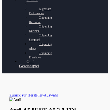
Bilgenroth
Performance
Chiptuning
Herzlacke
Chiptuning
Duelmen
Chiptuning
Schüttorf
Chiptuning
Ahaus
Chiptuning
Emsdetten
Golf
Gewinnspiel
Zurück zur Hersteller-Auswahl
Audi A5 8F/8T A5 2.0 TDI