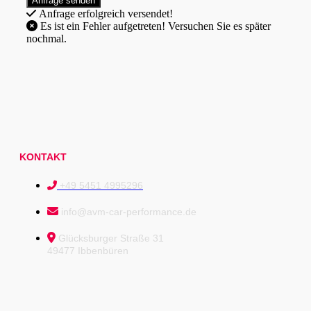
Anfrage erfolgreich versendet!
Es ist ein Fehler aufgetreten! Versuchen Sie es später
nochmal.
KONTAKT
+49 5451 4995296
info@avm-car-performance.de
Glücksburger Straße 31
49477 Ibbenbüren