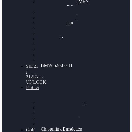
Nissan GT-R35 3.8 MK3
V6 TWINTURBO
BMW 525d
VW Passat 2.0TDI
VW T6 Multivan
BMW 318d
BMW 320d
BMW 120d
Audi S6
Audi A5 3.0TDI
VW Arteon 2.0TSI
VW Passat 110PS
BMW 520d G31
SID212
/
212EVO
UNLOCK
Partner
Bilgenroth Performance
Chiptuning Herzlacke
Chiptuning Duelmen
Chiptuning Schüttorf
Chiptuning Ahaus
Chiptuning Emsdetten
Golf