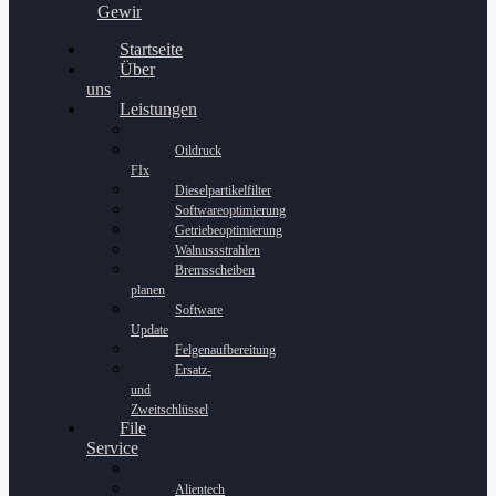
Gewinnspiel
Startseite
Über
uns
Leistungen
Oildruck
FIx
Dieselpartikelfilter
Softwareoptimierung
Getriebeoptimierung
Walnussstrahlen
Bremsscheiben
planen
Software
Update
Felgenaufbereitung
Ersatz-
und
Zweitschlüssel
File
Service
Alientech