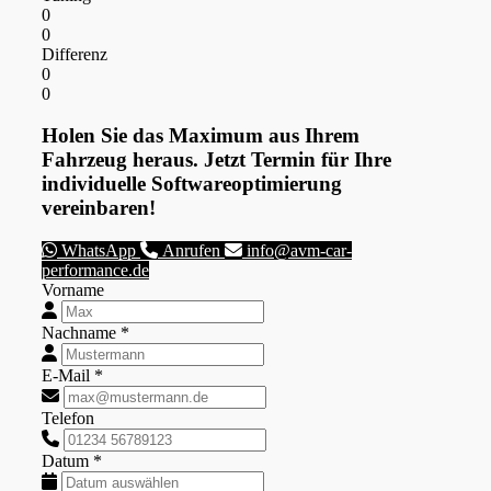
0
0
Differenz
0
0
Holen Sie das Maximum aus Ihrem
Fahrzeug heraus. Jetzt Termin für Ihre
individuelle Softwareoptimierung
vereinbaren!
WhatsApp
Anrufen
info@avm-car-
performance.de
Vorname
Nachname *
E-Mail *
Telefon
Datum *