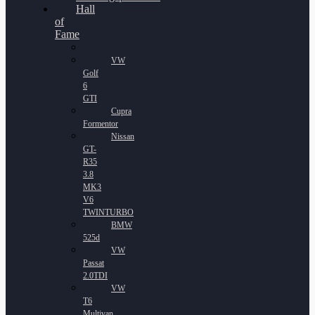
Hall
of
Fame
VW
Golf
6
GTI
Cupra
Formentor
Nissan
GT-
R35
3.8
MK3
V6
TWINTURBO
BMW
525d
VW
Passat
2.0TDI
VW
T6
Multivan