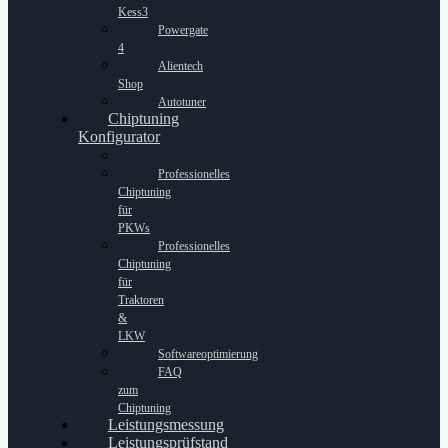
Kess3
Powergate
4
Alientech
Shop
Autotuner
Chiptuning
Konfigurator
Professionelles
Chiptuning
für
PKWs
Professionelles
Chiptuning
für
Traktoren
&
LKW
Softwareoptimierung
FAQ
zum
Chiptuning
Leistungsmessung
Leistungsprüfstand