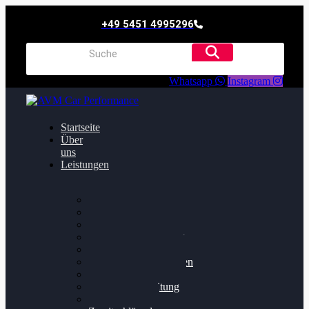
+49 5451 4995296
Whatsapp
Instagram
Startseite
Über
uns
Leistungen
Oildruck FIx
Dieselpartikelfilter
Softwareoptimierung
Getriebeoptimierung
Walnussstrahlen
Bremsscheiben planen
Software Update
Felgenaufbereitung
Ersatz- und