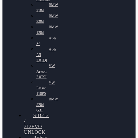
BMW
318d
BMW
320d
BMW
120d
Audi
S6
Audi
A5
3.0TDI
VW
Arteon
2.0TSI
VW
Passat
110PS
BMW
520d
G31
SID212
/
212EVO
UNLOCK
Partner