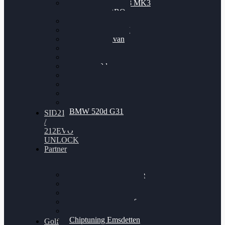
Nissan GT-R35 3.8 MK3
V6 TWINTURBO
BMW 525d
VW Passat 2.0TDI
VW T6 Multivan
BMW 318d
BMW 320d
BMW 120d
Audi S6
Audi A5 3.0TDI
VW Arteon 2.0TSI
VW Passat 110PS
BMW 520d G31
SID212
/
212EVO
UNLOCK
Partner
Bilgenroth Performance
Chiptuning Herzlacke
Chiptuning Duelmen
Chiptuning Schüttorf
Chiptuning Ahaus
Chiptuning Emsdetten
Golf