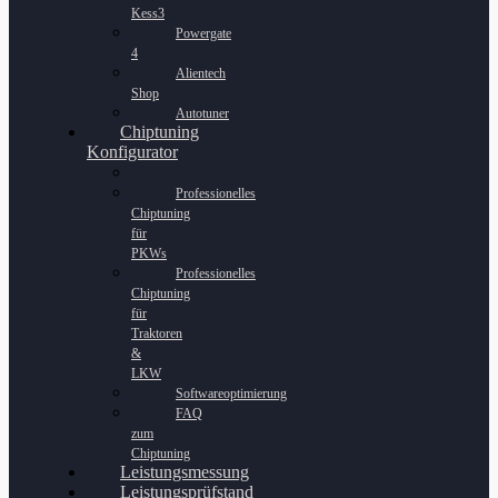
Kess3
Powergate
4
Alientech
Shop
Autotuner
Chiptuning
Konfigurator
Professionelles
Chiptuning
für
PKWs
Professionelles
Chiptuning
für
Traktoren
&
LKW
Softwareoptimierung
FAQ
zum
Chiptuning
Leistungsmessung
Leistungsprüfstand