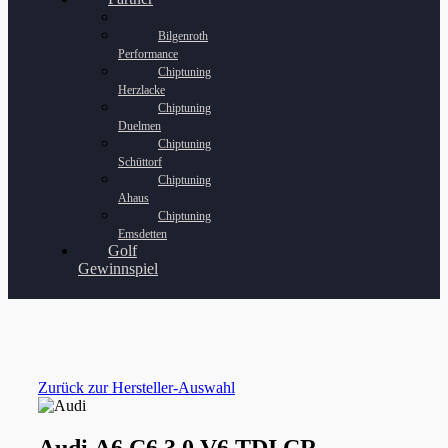
Bilgenroth
Performance
Chiptuning
Herzlacke
Chiptuning
Duelmen
Chiptuning
Schüttorf
Chiptuning
Ahaus
Chiptuning
Emsdetten
Golf
Gewinnspiel
Zurück zur Hersteller-Auswahl
Audi A6 C6 3.0 V6 TDI CR