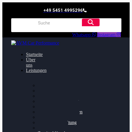
+49 5451 4995296
Whatsapp
Instagram
Startseite
Über
uns
Leistungen
Oildruck FIx
Dieselpartikelfilter
Softwareoptimierung
Getriebeoptimierung
Walnussstrahlen
Bremsscheiben planen
Software Update
Felgenaufbereitung
Ersatz- und