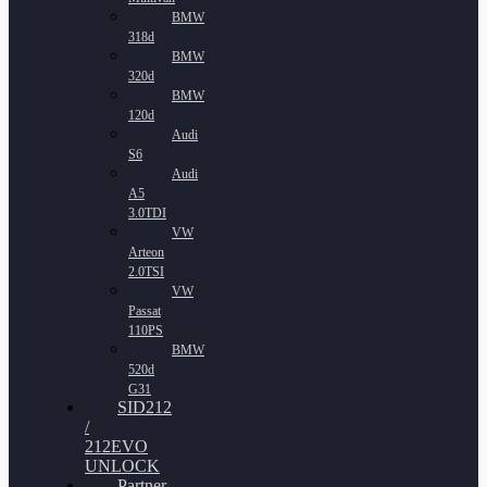
BMW
318d
BMW
320d
BMW
120d
Audi
S6
Audi
A5
3.0TDI
VW
Arteon
2.0TSI
VW
Passat
110PS
BMW
520d
G31
SID212
/
212EVO
UNLOCK
Partner