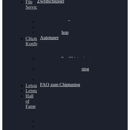
Zweitschlüssel
File
Service
Alientech Kess3
Powergate 4
Alientech Shop
Autotuner
Chiptuning
Konfigurator
Professionelles Chiptuning
für PKWs
Professionelles Chiptuning
für Traktoren & LKW
Softwareoptimierung
FAQ zum Chiptuning
Leistungsmessung
Leistungsprüfstand
Hall
of
Fame
VW Golf 6 GTI
Cupra Formentor