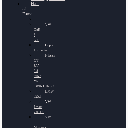
Hall
of
Fame
VW
Golf
6
GTI
Cupra
Formentor
Nissan
GT-
R35
3.8
MK3
V6
TWINTURBO
BMW
525d
VW
Passat
2.0TDI
VW
T6
Multivan