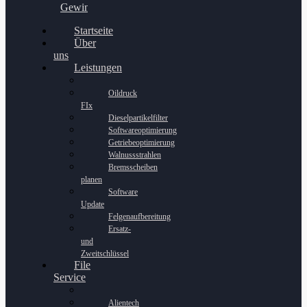
Gewinnspiel
Startseite
Über
uns
Leistungen
Oildruck
FIx
Dieselpartikelfilter
Softwareoptimierung
Getriebeoptimierung
Walnussstrahlen
Bremsscheiben
planen
Software
Update
Felgenaufbereitung
Ersatz-
und
Zweitschlüssel
File
Service
Alientech