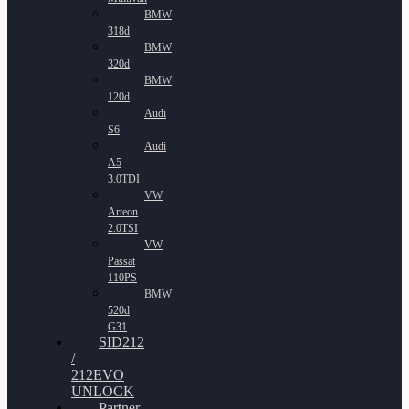
BMW
318d
BMW
320d
BMW
120d
Audi
S6
Audi
A5
3.0TDI
VW
Arteon
2.0TSI
VW
Passat
110PS
BMW
520d
G31
SID212
/
212EVO
UNLOCK
Partner