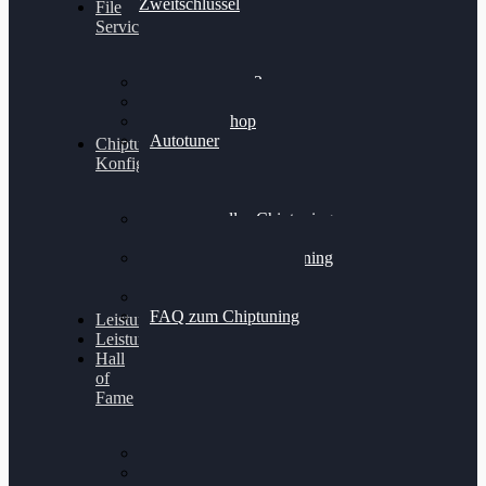
Zweitschlüssel
File
Service
Alientech Kess3
Powergate 4
Alientech Shop
Autotuner
Chiptuning
Konfigurator
Professionelles Chiptuning
für PKWs
Professionelles Chiptuning
für Traktoren & LKW
Softwareoptimierung
FAQ zum Chiptuning
Leistungsmessung
Leistungsprüfstand
Hall
of
Fame
VW Golf 6 GTI
Cupra Formentor