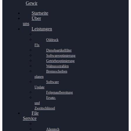
Gewinnspiel
Startseite
Über
uns
Leistungen
Oildruck
FIx
Dieselpartikelfilter
Softwareoptimierung
Getriebeoptimierung
Walnussstrahlen
Bremsscheiben
planen
Software
Update
Felgenaufbereitung
Ersatz-
und
Zweitschlüssel
File
Service
Alientech