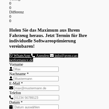
0
0
Differenz
0
0
Holen Sie das Maximum aus Ihrem
Fahrzeug heraus. Jetzt Termin für Ihre
individuelle Softwareoptimierung
vereinbaren!
WhatsApp
Anrufen
info@avm-car-
performance.de
Vorname
Nachname *
E-Mail *
Telefon
Datum *