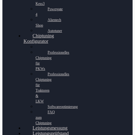
Kess3
Powergate
4
Alientech
Shop
Autotuner
Chiptuning
Konfigurator
Professionelles
Chiptuning
für
PKWs
Professionelles
Chiptuning
für
Traktoren
&
LKW
Softwareoptimierung
FAQ
zum
Chiptuning
Leistungsmessung
Leistungsprüfstand