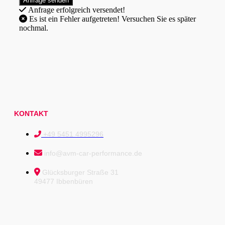
Anfrage erfolgreich versendet!
Es ist ein Fehler aufgetreten! Versuchen Sie es später
nochmal.
KONTAKT
+49 5451 4995296
info@avm-car-performance.de
Glücksburger Straße 31
49477 Ibbenbüren