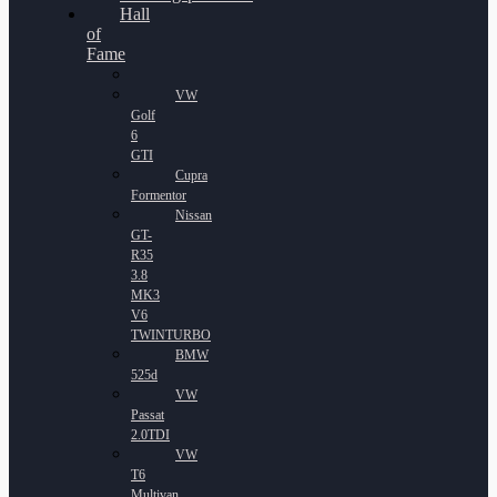
Hall
of
Fame
VW
Golf
6
GTI
Cupra
Formentor
Nissan
GT-
R35
3.8
MK3
V6
TWINTURBO
BMW
525d
VW
Passat
2.0TDI
VW
T6
Multivan