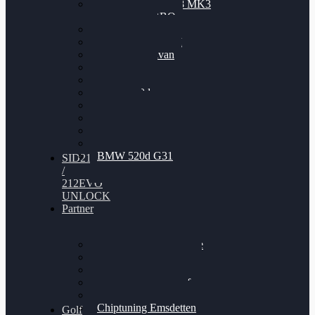
Nissan GT-R35 3.8 MK3
V6 TWINTURBO
BMW 525d
VW Passat 2.0TDI
VW T6 Multivan
BMW 318d
BMW 320d
BMW 120d
Audi S6
Audi A5 3.0TDI
VW Arteon 2.0TSI
VW Passat 110PS
BMW 520d G31
SID212
/
212EVO
UNLOCK
Partner
Bilgenroth Performance
Chiptuning Herzlacke
Chiptuning Duelmen
Chiptuning Schüttorf
Chiptuning Ahaus
Chiptuning Emsdetten
Golf