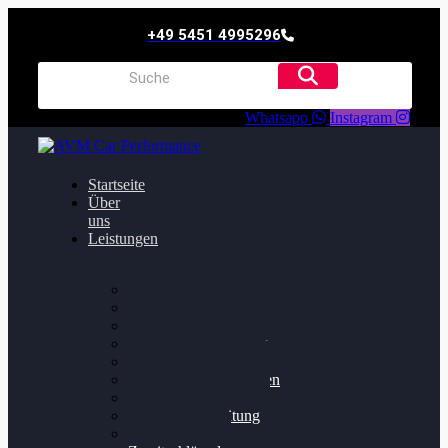
+49 5451 4995296
Whatsapp
Instagram
Startseite
Über
uns
Leistungen
Oildruck FIx
Dieselpartikelfilter
Softwareoptimierung
Getriebeoptimierung
Walnussstrahlen
Bremsscheiben planen
Software Update
Felgenaufbereitung
Ersatz- und