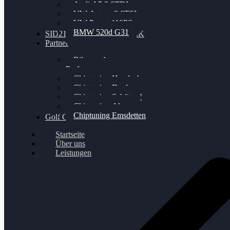
Audi A5 3.0TDI
VW Arteon 2.0TSI
VW Passat 110PS
BMW 520d G31
SID212 / 212EVO UNLOCK
Partner
Bilgenroth
Performance
Chiptuning Herzlacke
Chiptuning Duelmen
Chiptuning Schüttorf
Chiptuning Ahaus
Chiptuning Emsdetten
Golf Gewinnspiel
Startseite
Über uns
Leistungen