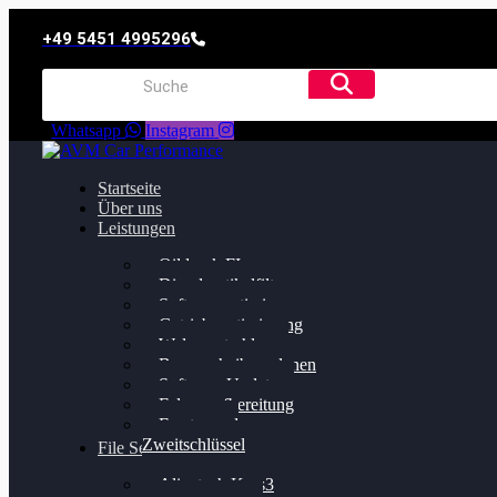
+49 5451 4995296
Whatsapp
Instagram
Startseite
Über uns
Leistungen
Oildruck FIx
Dieselpartikelfilter
Softwareoptimierung
Getriebeoptimierung
Walnussstrahlen
Bremsscheiben planen
Software Update
Felgenaufbereitung
Ersatz- und
Zweitschlüssel
File Service
Alientech Kess3