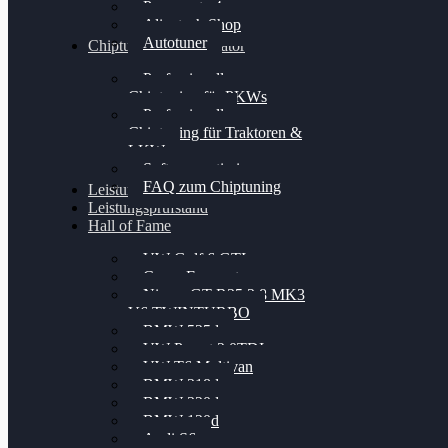
Powergate 4
Alientech Shop
Autotuner
Chiptuning Konfigurator
Professionelles
Chiptuning für PKWs
Professionelles
Chiptuning für Traktoren &
LKW
Softwareoptimierung
FAQ zum Chiptuning
Leistungsmessung
Leistungsprüfstand
Hall of Fame
VW Golf 6 GTI
Cupra Formentor
Nissan GT-R35 3.8 MK3
V6 TWINTURBO
BMW 525d
VW Passat 2.0TDI
VW T6 Multivan
BMW 318d
BMW 320d
BMW 120d
Audi S6