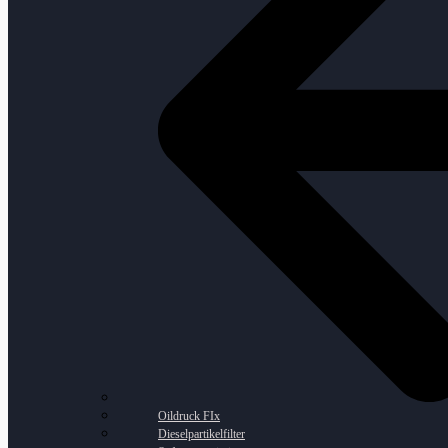
Oildruck FIx
Dieselpartikelfilter