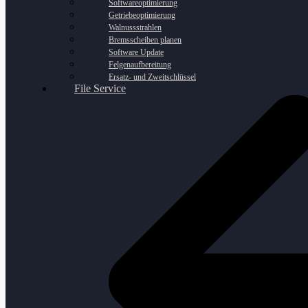
Softwareoptimierung
Getriebeoptimierung
Walnussstrahlen
Bremsscheiben planen
Software Update
Felgenaufbereitung
Ersatz- und Zweitschlüssel
File Service