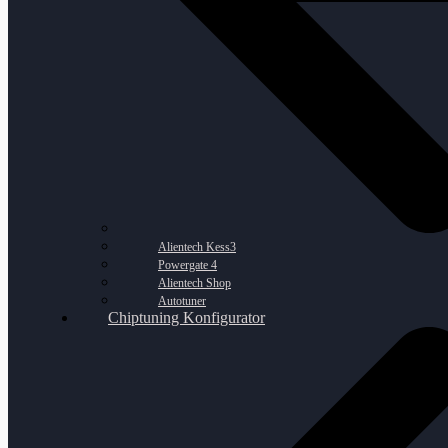
Alientech Kess3
Powergate 4
Alientech Shop
Autotuner
Chiptuning Konfigurator