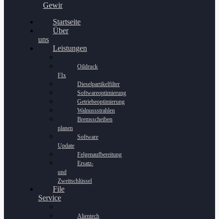
Gewinnspiel
Startseite
Über
uns
Leistungen
Oildruck
FIx
Dieselpartikelfilter
Softwareoptimierung
Getriebeoptimierung
Walnussstrahlen
Bremsscheiben
planen
Software
Update
Felgenaufbereitung
Ersatz-
und
Zweitschlüssel
File
Service
Alientech