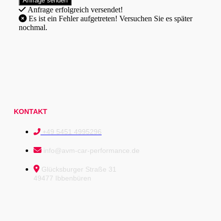
Anfrage erfolgreich versendet!
Es ist ein Fehler aufgetreten! Versuchen Sie es später
nochmal.
KONTAKT
+49 5451 4995296
info@avm-car-performance.de
Glücksburger Straße 31
49477 Ibbenbüren