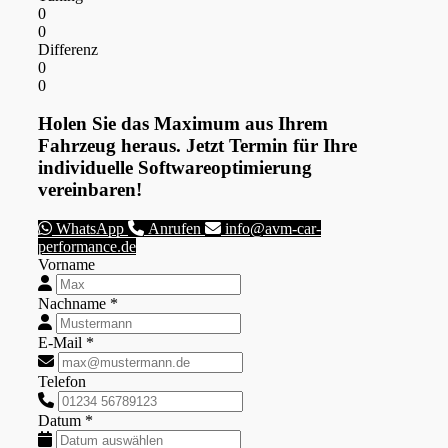
0
0
Differenz
0
0
Holen Sie das Maximum aus Ihrem
Fahrzeug heraus. Jetzt Termin für Ihre
individuelle Softwareoptimierung
vereinbaren!
WhatsApp
Anrufen
info@avm-car-
performance.de
Vorname
Nachname *
E-Mail *
Telefon
Datum *