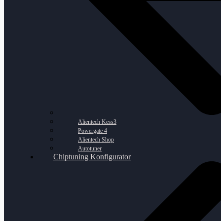
Alientech Kess3
Powergate 4
Alientech Shop
Autotuner
Chiptuning Konfigurator