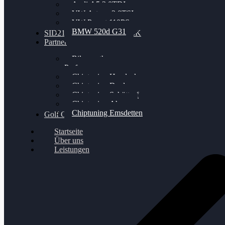
Audi A5 3.0TDI
VW Arteon 2.0TSI
VW Passat 110PS
BMW 520d G31
SID212 / 212EVO UNLOCK
Partner
Bilgenroth
Performance
Chiptuning Herzlacke
Chiptuning Duelmen
Chiptuning Schüttorf
Chiptuning Ahaus
Chiptuning Emsdetten
Golf Gewinnspiel
Startseite
Über uns
Leistungen