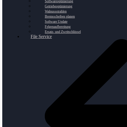
Softwareoptimierung
Getriebeoptimierung
Walnussstrahlen
Bremsscheiben planen
Software Update
Felgenaufbereitung
Ersatz- und Zweitschlüssel
File Service