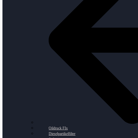
Oildruck FIx
Dieselpartikelfilter