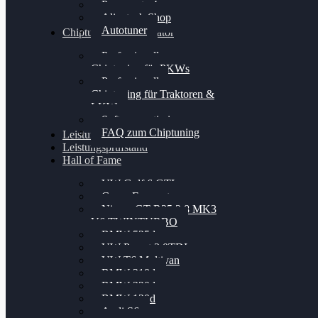
Powergate 4
Alientech Shop
Autotuner
Chiptuning Konfigurator
Professionelles
Chiptuning für PKWs
Professionelles
Chiptuning für Traktoren &
LKW
Softwareoptimierung
FAQ zum Chiptuning
Leistungsmessung
Leistungsprüfstand
Hall of Fame
VW Golf 6 GTI
Cupra Formentor
Nissan GT-R35 3.8 MK3
V6 TWINTURBO
BMW 525d
VW Passat 2.0TDI
VW T6 Multivan
BMW 318d
BMW 320d
BMW 120d
Audi S6