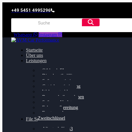
+49 5451 4995296
Whatsapp
Instagram
Startseite
Über uns
Leistungen
Oildruck FIx
Dieselpartikelfilter
Softwareoptimierung
Getriebeoptimierung
Walnussstrahlen
Bremsscheiben planen
Software Update
Felgenaufbereitung
Ersatz- und
Zweitschlüssel
File Service
Alientech Kess3