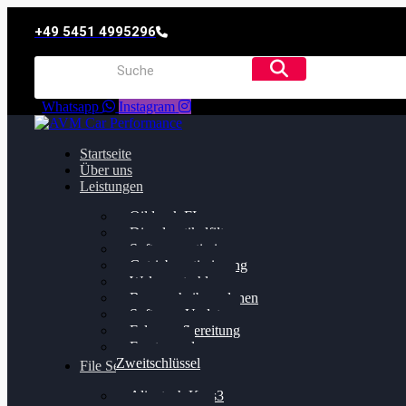
+49 5451 4995296
Whatsapp
Instagram
Startseite
Über uns
Leistungen
Oildruck FIx
Dieselpartikelfilter
Softwareoptimierung
Getriebeoptimierung
Walnussstrahlen
Bremsscheiben planen
Software Update
Felgenaufbereitung
Ersatz- und
Zweitschlüssel
File Service
Alientech Kess3