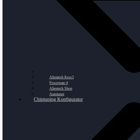
Alientech Kess3
Powergate 4
Alientech Shop
Autotuner
Chiptuning Konfigurator