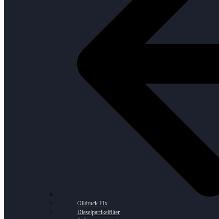
Oildruck FIx
Dieselpartikelfilter