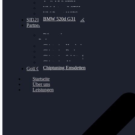
Audi A5 3.0TDI
VW Arteon 2.0TSI
VW Passat 110PS
BMW 520d G31
SID212 / 212EVO UNLOCK
Partner
Bilgenroth
Performance
Chiptuning Herzlacke
Chiptuning Duelmen
Chiptuning Schüttorf
Chiptuning Ahaus
Chiptuning Emsdetten
Golf Gewinnspiel
Startseite
Über uns
Leistungen