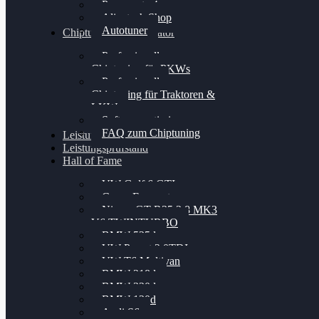
Powergate 4
Alientech Shop
Autotuner
Chiptuning Konfigurator
Professionelles
Chiptuning für PKWs
Professionelles
Chiptuning für Traktoren &
LKW
Softwareoptimierung
FAQ zum Chiptuning
Leistungsmessung
Leistungsprüfstand
Hall of Fame
VW Golf 6 GTI
Cupra Formentor
Nissan GT-R35 3.8 MK3
V6 TWINTURBO
BMW 525d
VW Passat 2.0TDI
VW T6 Multivan
BMW 318d
BMW 320d
BMW 120d
Audi S6