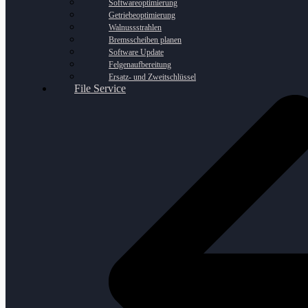
Softwareoptimierung
Getriebeoptimierung
Walnussstrahlen
Bremsscheiben planen
Software Update
Felgenaufbereitung
Ersatz- und Zweitschlüssel
File Service