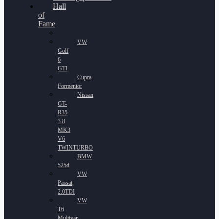
Hall
of
Fame
VW
Golf
6
GTI
Cupra
Formentor
Nissan
GT-
R35
3.8
MK3
V6
TWINTURBO
BMW
525d
VW
Passat
2.0TDI
VW
T6
Multivan