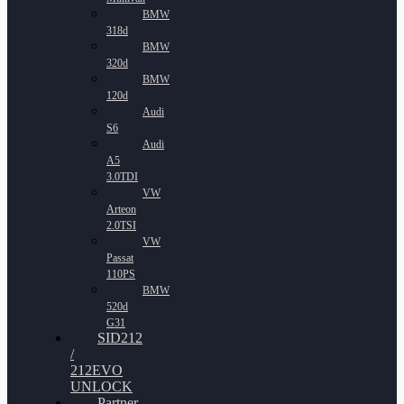
BMW
318d
BMW
320d
BMW
120d
Audi
S6
Audi
A5
3.0TDI
VW
Arteon
2.0TSI
VW
Passat
110PS
BMW
520d
G31
SID212
/
212EVO
UNLOCK
Partner