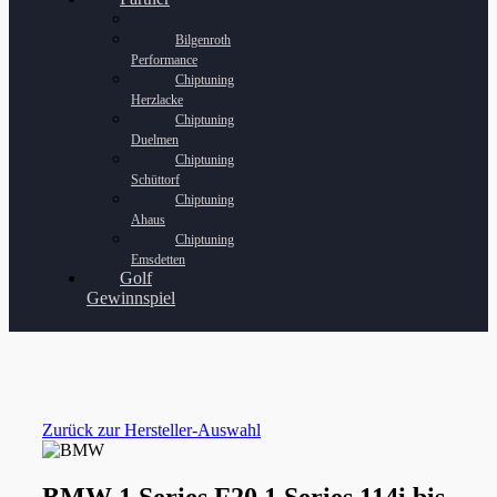
Bilgenroth
Performance
Chiptuning
Herzlacke
Chiptuning
Duelmen
Chiptuning
Schüttorf
Chiptuning
Ahaus
Chiptuning
Emsdetten
Golf
Gewinnspiel
Zurück zur Hersteller-Auswahl
BMW 1 Series F20 1 Series 114i bis