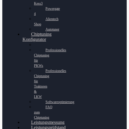
Kess3
Powergate
4
Alientech
Shop
Autotuner
Chiptuning
Konfigurator
Professionelles
Chiptuning
für
PKWs
Professionelles
Chiptuning
für
Traktoren
&
LKW
Softwareoptimierung
FAQ
zum
Chiptuning
Leistungsmessung
Leistungsprüfstand