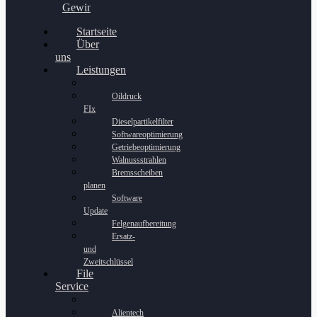
Gewinnspiel
Startseite
Über
uns
Leistungen
Oildruck
FIx
Dieselpartikelfilter
Softwareoptimierung
Getriebeoptimierung
Walnussstrahlen
Bremsscheiben
planen
Software
Update
Felgenaufbereitung
Ersatz-
und
Zweitschlüssel
File
Service
Alientech