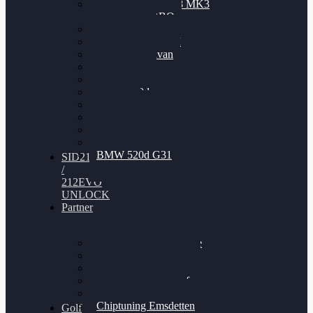
Nissan GT-R35 3.8 MK3
V6 TWINTURBO
BMW 525d
VW Passat 2.0TDI
VW T6 Multivan
BMW 318d
BMW 320d
BMW 120d
Audi S6
Audi A5 3.0TDI
VW Arteon 2.0TSI
VW Passat 110PS
BMW 520d G31
SID212
/
212EVO
UNLOCK
Partner
Bilgenroth Performance
Chiptuning Herzlacke
Chiptuning Duelmen
Chiptuning Schüttorf
Chiptuning Ahaus
Chiptuning Emsdetten
Golf