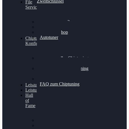
Zweitschlüssel
File
Service
Alientech Kess3
Powergate 4
Alientech Shop
Autotuner
Chiptuning
Konfigurator
Professionelles Chiptuning
für PKWs
Professionelles Chiptuning
für Traktoren & LKW
Softwareoptimierung
FAQ zum Chiptuning
Leistungsmessung
Leistungsprüfstand
Hall
of
Fame
VW Golf 6 GTI
Cupra Formentor