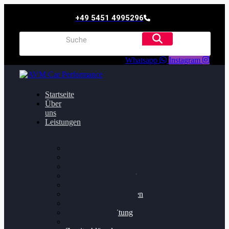
+49 5451 4995296
Whatsapp
Instagram
Startseite
Über
uns
Leistungen
Oildruck FIx
Dieselpartikelfilter
Softwareoptimierung
Getriebeoptimierung
Walnussstrahlen
Bremsscheiben planen
Software Update
Felgenaufbereitung
Ersatz- und