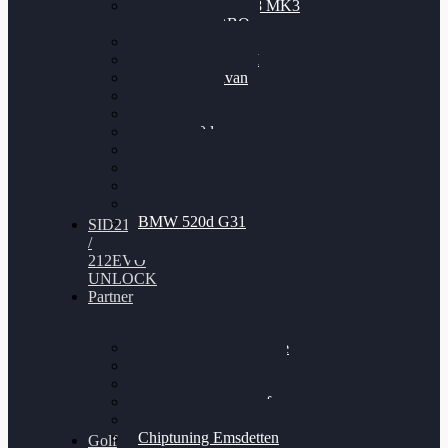
Nissan GT-R35 3.8 MK3
V6 TWINTURBO
BMW 525d
VW Passat 2.0TDI
VW T6 Multivan
BMW 318d
BMW 320d
BMW 120d
Audi S6
Audi A5 3.0TDI
VW Arteon 2.0TSI
VW Passat 110PS
BMW 520d G31
SID212
/
212EVO
UNLOCK
Partner
Bilgenroth Performance
Chiptuning Herzlacke
Chiptuning Duelmen
Chiptuning Schüttorf
Chiptuning Ahaus
Chiptuning Emsdetten
Golf