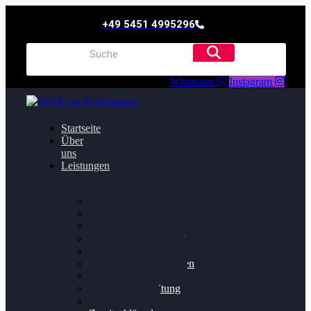
+49 5451 4995296
Whatsapp
Instagram
Startseite
Über
uns
Leistungen
Oildruck FIx
Dieselpartikelfilter
Softwareoptimierung
Getriebeoptimierung
Walnussstrahlen
Bremsscheiben planen
Software Update
Felgenaufbereitung
Ersatz- und