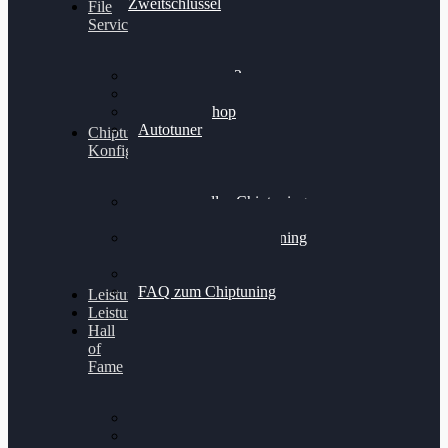
Zweitschlüssel
File
Service
Alientech Kess3
Powergate 4
Alientech Shop
Autotuner
Chiptuning
Konfigurator
Professionelles Chiptuning
für PKWs
Professionelles Chiptuning
für Traktoren & LKW
Softwareoptimierung
FAQ zum Chiptuning
Leistungsmessung
Leistungsprüfstand
Hall
of
Fame
VW Golf 6 GTI
Cupra Formentor