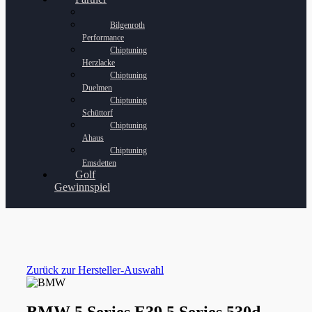
Bilgenroth
Performance
Chiptuning
Herzlacke
Chiptuning
Duelmen
Chiptuning
Schüttorf
Chiptuning
Ahaus
Chiptuning
Emsdetten
Golf
Gewinnspiel
Zurück zur Hersteller-Auswahl
BMW 5 Series E39 5 Series 530d