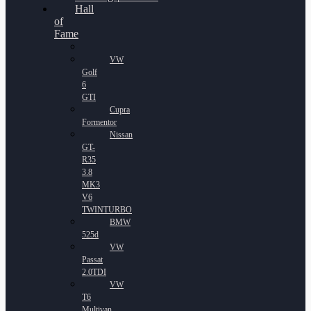
Hall
of
Fame
VW
Golf
6
GTI
Cupra
Formentor
Nissan
GT-
R35
3.8
MK3
V6
TWINTURBO
BMW
525d
VW
Passat
2.0TDI
VW
T6
Multivan