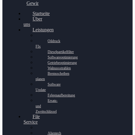
Gewinnspiel
Startseite
Über
uns
Leistungen
Oildruck
FIx
Dieselpartikelfilter
Softwareoptimierung
Getriebeoptimierung
Walnussstrahlen
Bremsscheiben
planen
Software
Update
Felgenaufbereitung
Ersatz-
und
Zweitschlüssel
File
Service
Alientech