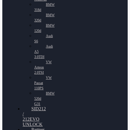
BMW
318d
BMW
320d
BMW
120d
Audi
S6
Audi
A5
3.0TDI
VW
Arteon
2.0TSI
VW
Passat
110PS
BMW
520d
G31
SID212
/
212EVO
UNLOCK
Partner