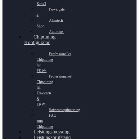
Kess3
Powergate
4
Alientech
Shop
Autotuner
Chiptuning
Konfigurator
Professionelles
Chiptuning
für
PKWs
Professionelles
Chiptuning
für
Traktoren
&
LKW
Softwareoptimierung
FAQ
zum
Chiptuning
Leistungsmessung
Leistungsprüfstand