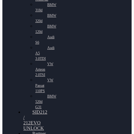
BMW
318d
BMW
320d
BMW
120d
Audi
S6
Audi
A5
3.0TDI
VW
Arteon
2.0TSI
VW
Passat
110PS
BMW
520d
G31
SID212
/
212EVO
UNLOCK
Partner