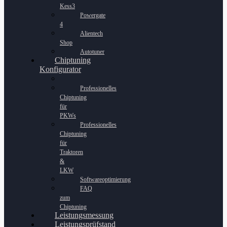
Kess3
Powergate
4
Alientech
Shop
Autotuner
Chiptuning
Konfigurator
Professionelles
Chiptuning
für
PKWs
Professionelles
Chiptuning
für
Traktoren
&
LKW
Softwareoptimierung
FAQ
zum
Chiptuning
Leistungsmessung
Leistungsprüfstand