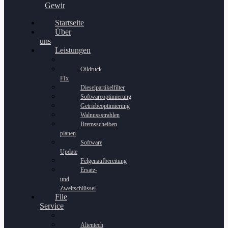
Gewinnspiel
Startseite
Über
uns
Leistungen
Oildruck
FIx
Dieselpartikelfilter
Softwareoptimierung
Getriebeoptimierung
Walnussstrahlen
Bremsscheiben
planen
Software
Update
Felgenaufbereitung
Ersatz-
und
Zweitschlüssel
File
Service
Alientech