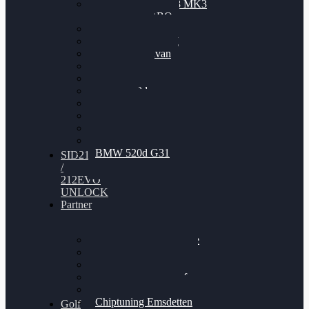
Nissan GT-R35 3.8 MK3
V6 TWINTURBO
BMW 525d
VW Passat 2.0TDI
VW T6 Multivan
BMW 318d
BMW 320d
BMW 120d
Audi S6
Audi A5 3.0TDI
VW Arteon 2.0TSI
VW Passat 110PS
BMW 520d G31
SID212
/
212EVO
UNLOCK
Partner
Bilgenroth Performance
Chiptuning Herzlacke
Chiptuning Duelmen
Chiptuning Schüttorf
Chiptuning Ahaus
Chiptuning Emsdetten
Golf