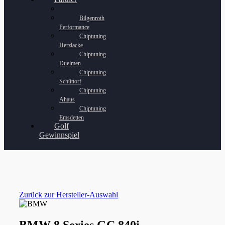
Bilgenroth
Performance
Chiptuning
Herzlacke
Chiptuning
Duelmen
Chiptuning
Schüttorf
Chiptuning
Ahaus
Chiptuning
Emsdetten
Golf
Gewinnspiel
Zurück zur Hersteller-Auswahl
BMW 8 Series GC 840i