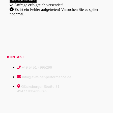
Anfrage erfolgreich versendet!
Es ist ein Fehler aufgetreten! Versuchen Sie es später
nochmal.
KONTAKT
+49 5451 4995296
info@avm-car-performance.de
Glücksburger Straße 31
49477 Ibbenbüren