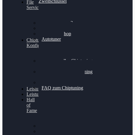
Zweitschlüssel
File
Service
Alientech Kess3
Powergate 4
Alientech Shop
Autotuner
Chiptuning
Konfigurator
Professionelles Chiptuning
für PKWs
Professionelles Chiptuning
für Traktoren & LKW
Softwareoptimierung
FAQ zum Chiptuning
Leistungsmessung
Leistungsprüfstand
Hall
of
Fame
VW Golf 6 GTI
Cupra Formentor