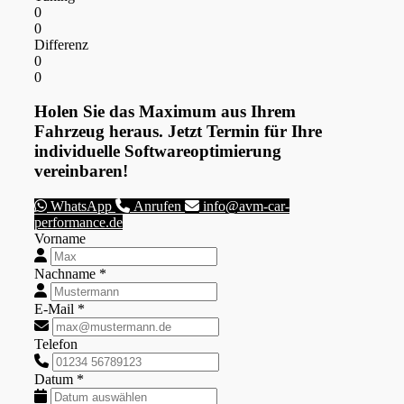
0
0
Differenz
0
0
Holen Sie das Maximum aus Ihrem
Fahrzeug heraus. Jetzt Termin für Ihre
individuelle Softwareoptimierung
vereinbaren!
WhatsApp
Anrufen
info@avm-car-
performance.de
Vorname
Nachname *
E-Mail *
Telefon
Datum *