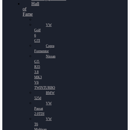
Hall
of
Fame
VW
Golf
6
GTI
Cupra
Formentor
Nissan
GT-
R35
3.8
MK3
V6
TWINTURBO
BMW
525d
VW
Passat
2.0TDI
VW
T6
Multivan