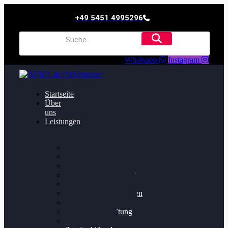
+49 5451 4995296
Whatsapp
Instagram
Startseite
Über
uns
Leistungen
Oildruck FIx
Dieselpartikelfilter
Softwareoptimierung
Getriebeoptimierung
Walnussstrahlen
Bremsscheiben planen
Software Update
Felgenaufbereitung
Ersatz- und