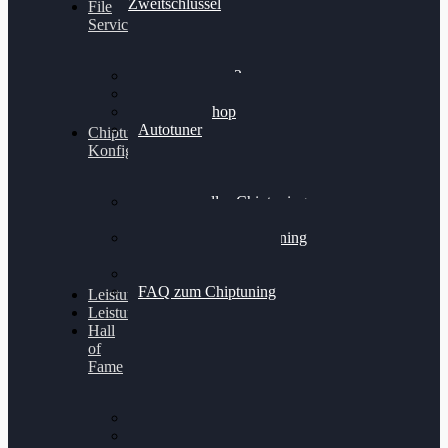
Zweitschlüssel
File
Service
Alientech Kess3
Powergate 4
Alientech Shop
Autotuner
Chiptuning
Konfigurator
Professionelles Chiptuning
für PKWs
Professionelles Chiptuning
für Traktoren & LKW
Softwareoptimierung
FAQ zum Chiptuning
Leistungsmessung
Leistungsprüfstand
Hall
of
Fame
VW Golf 6 GTI
Cupra Formentor