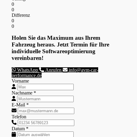
0
0
Differenz
0
0
Holen Sie das Maximum aus Ihrem
Fahrzeug heraus. Jetzt Termin für Ihre
individuelle Softwareoptimierung
vereinbaren!
WhatsApp
Anrufen
info@avm-car-
performance.de
Vorname
Nachname *
E-Mail *
Telefon
Datum *