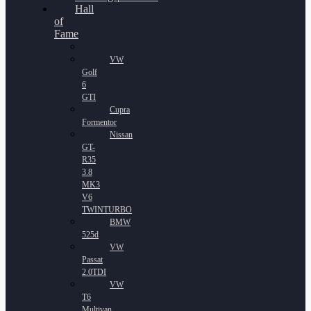
Hall
of
Fame
VW
Golf
6
GTI
Cupra
Formentor
Nissan
GT-
R35
3.8
MK3
V6
TWINTURBO
BMW
525d
VW
Passat
2.0TDI
VW
T6
Multivan