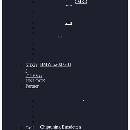
Nissan GT-R35 3.8 MK3
V6 TWINTURBO
BMW 525d
VW Passat 2.0TDI
VW T6 Multivan
BMW 318d
BMW 320d
BMW 120d
Audi S6
Audi A5 3.0TDI
VW Arteon 2.0TSI
VW Passat 110PS
BMW 520d G31
SID212
/
212EVO
UNLOCK
Partner
Bilgenroth Performance
Chiptuning Herzlacke
Chiptuning Duelmen
Chiptuning Schüttorf
Chiptuning Ahaus
Chiptuning Emsdetten
Golf