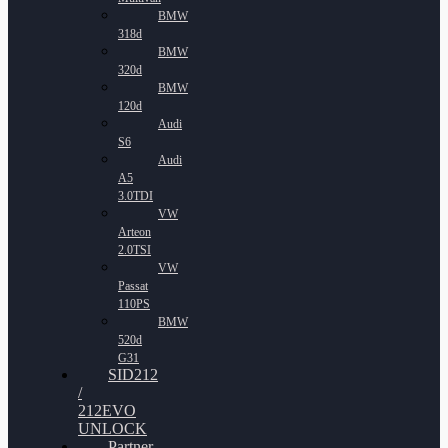
BMW
318d
BMW
320d
BMW
120d
Audi
S6
Audi
A5
3.0TDI
VW
Arteon
2.0TSI
VW
Passat
110PS
BMW
520d
G31
SID212
/
212EVO
UNLOCK
Partner