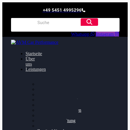
+49 5451 4995296
Whatsapp
Instagram
Startseite
Über
uns
Leistungen
Oildruck FIx
Dieselpartikelfilter
Softwareoptimierung
Getriebeoptimierung
Walnussstrahlen
Bremsscheiben planen
Software Update
Felgenaufbereitung
Ersatz- und