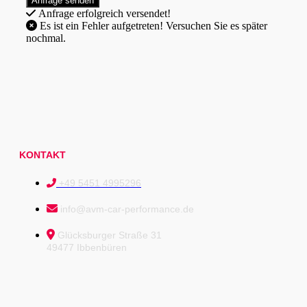
Anfrage erfolgreich versendet!
Es ist ein Fehler aufgetreten! Versuchen Sie es später
nochmal.
KONTAKT
+49 5451 4995296
info@avm-car-performance.de
Glücksburger Straße 31
49477 Ibbenbüren