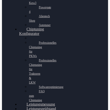
Kess3
Powergate
4
Alientech
Shop
Autotuner
Chiptuning
Konfigurator
Professionelles
Chiptuning
für
PKWs
Professionelles
Chiptuning
für
Traktoren
&
LKW
Softwareoptimierung
FAQ
zum
Chiptuning
Leistungsmessung
Leistungsprüfstand