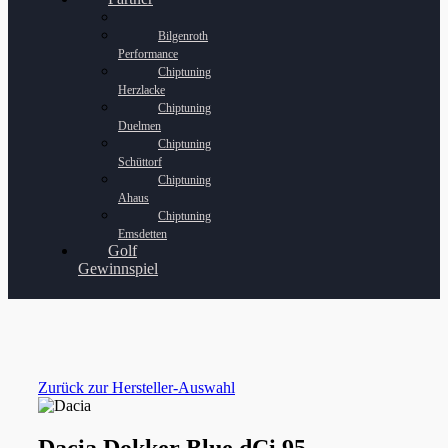
Bilgenroth
Performance
Chiptuning
Herzlacke
Chiptuning
Duelmen
Chiptuning
Schüttorf
Chiptuning
Ahaus
Chiptuning
Emsdetten
Golf
Gewinnspiel
Zurück zur Hersteller-Auswahl
Dacia Dokker Blue dCi 95