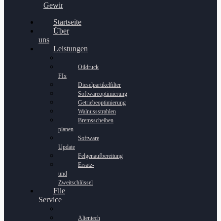
Gewinnspiel
Startseite
Über
uns
Leistungen
Oildruck
FIx
Dieselpartikelfilter
Softwareoptimierung
Getriebeoptimierung
Walnussstrahlen
Bremsscheiben
planen
Software
Update
Felgenaufbereitung
Ersatz-
und
Zweitschlüssel
File
Service
Alientech