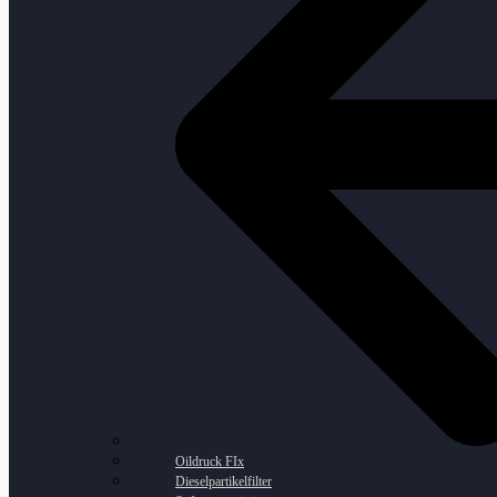
Oildruck FIx
Dieselpartikelfilter