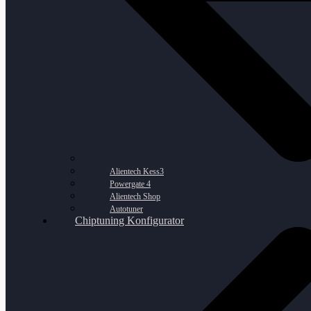
Alientech Kess3
Powergate 4
Alientech Shop
Autotuner
Chiptuning Konfigurator