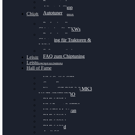
Powergate 4
Alientech Shop
Autotuner
Chiptuning Konfigurator
Professionelles
Chiptuning für PKWs
Professionelles
Chiptuning für Traktoren &
LKW
Softwareoptimierung
FAQ zum Chiptuning
Leistungsmessung
Leistungsprüfstand
Hall of Fame
VW Golf 6 GTI
Cupra Formentor
Nissan GT-R35 3.8 MK3
V6 TWINTURBO
BMW 525d
VW Passat 2.0TDI
VW T6 Multivan
BMW 318d
BMW 320d
BMW 120d
Audi S6