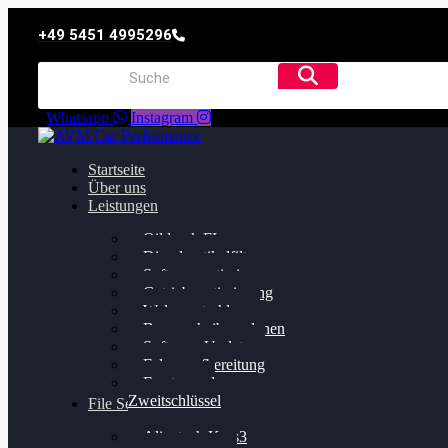
+49 5451 4995296
Whatsapp
Instagram
Startseite
Über uns
Leistungen
Oildruck FIx
Dieselpartikelfilter
Softwareoptimierung
Getriebeoptimierung
Walnussstrahlen
Bremsscheiben planen
Software Update
Felgenaufbereitung
Ersatz- und
Zweitschlüssel
File Service
Alientech Kess3