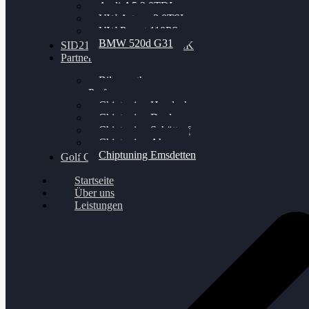
Audi A5 3.0TDI
VW Arteon 2.0TSI
VW Passat 110PS
BMW 520d G31
SID212 / 212EVO UNLOCK
Partner
Bilgenroth
Performance
Chiptuning Herzlacke
Chiptuning Duelmen
Chiptuning Schüttorf
Chiptuning Ahaus
Chiptuning Emsdetten
Golf Gewinnspiel
Startseite
Über uns
Leistungen