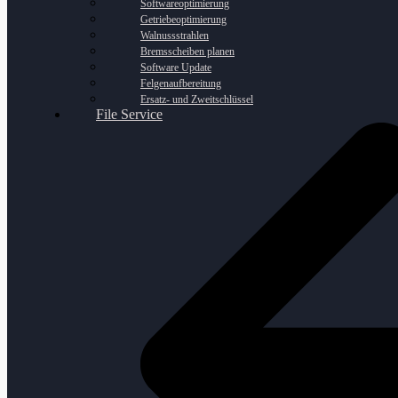
Softwareoptimierung
Getriebeoptimierung
Walnussstrahlen
Bremsscheiben planen
Software Update
Felgenaufbereitung
Ersatz- und Zweitschlüssel
File Service