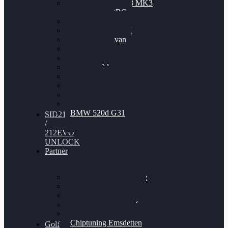
Nissan GT-R35 3.8 MK3
V6 TWINTURBO
BMW 525d
VW Passat 2.0TDI
VW T6 Multivan
BMW 318d
BMW 320d
BMW 120d
Audi S6
Audi A5 3.0TDI
VW Arteon 2.0TSI
VW Passat 110PS
BMW 520d G31
SID212
/
212EVO
UNLOCK
Partner
Bilgenroth Performance
Chiptuning Herzlacke
Chiptuning Duelmen
Chiptuning Schüttorf
Chiptuning Ahaus
Chiptuning Emsdetten
Golf