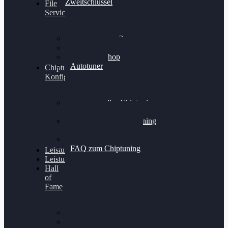
Zweitschlüssel
File
Service
Alientech Kess3
Powergate 4
Alientech Shop
Autotuner
Chiptuning
Konfigurator
Professionelles Chiptuning
für PKWs
Professionelles Chiptuning
für Traktoren & LKW
Softwareoptimierung
FAQ zum Chiptuning
Leistungsmessung
Leistungsprüfstand
Hall
of
Fame
VW Golf 6 GTI
Cupra Formentor