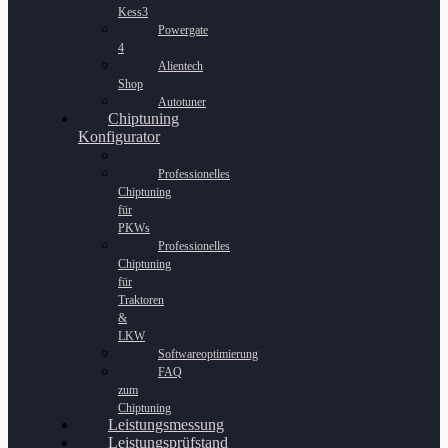
Kess3
Powergate
4
Alientech
Shop
Autotuner
Chiptuning
Konfigurator
Professionelles
Chiptuning
für
PKWs
Professionelles
Chiptuning
für
Traktoren
&
LKW
Softwareoptimierung
FAQ
zum
Chiptuning
Leistungsmessung
Leistungsprüfstand