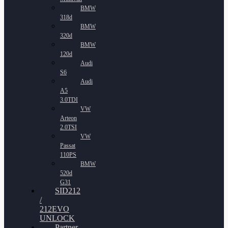
BMW
318d
BMW
320d
BMW
120d
Audi
S6
Audi
A5
3.0TDI
VW
Arteon
2.0TSI
VW
Passat
110PS
BMW
520d
G31
SID212
/
212EVO
UNLOCK
Partner