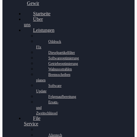
Gewinnspiel
Startseite
Über
uns
Leistungen
Oildruck
FIx
Dieselpartikelfilter
Softwareoptimierung
Getriebeoptimierung
Walnussstrahlen
Bremsscheiben
planen
Software
Update
Felgenaufbereitung
Ersatz-
und
Zweitschlüssel
File
Service
Alientech