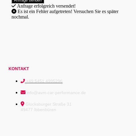
Anfrage erfolgreich versendet!
Es ist ein Fehler aufgetreten! Versuchen Sie es später
nochmal.
KONTAKT
+49 5451 4995296
info@avm-car-performance.de
Glücksburger Straße 31
49477 Ibbenbüren