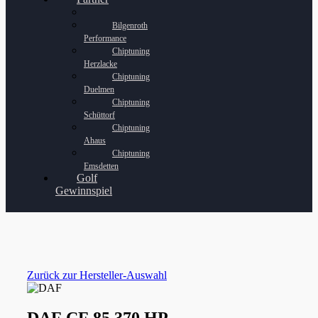
Bilgenroth
Performance
Chiptuning
Herzlacke
Chiptuning
Duelmen
Chiptuning
Schüttorf
Chiptuning
Ahaus
Chiptuning
Emsdetten
Golf
Gewinnspiel
Zurück zur Hersteller-Auswahl
DAF CF 85 370 HP