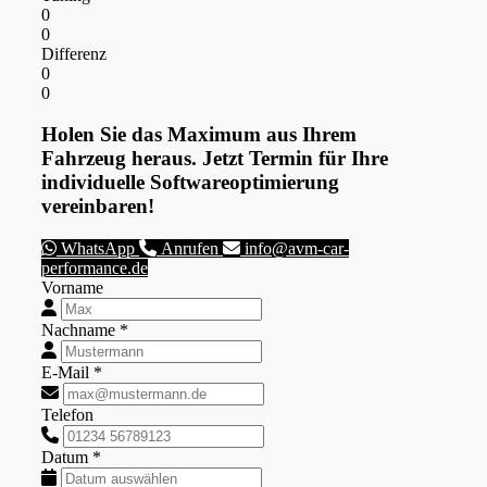
0
0
Differenz
0
0
Holen Sie das Maximum aus Ihrem
Fahrzeug heraus. Jetzt Termin für Ihre
individuelle Softwareoptimierung
vereinbaren!
WhatsApp
Anrufen
info@avm-car-
performance.de
Vorname
Nachname *
E-Mail *
Telefon
Datum *