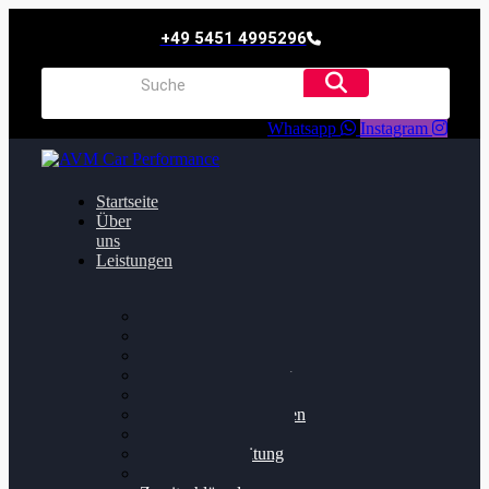
+49 5451 4995296
Whatsapp
Instagram
Startseite
Über
uns
Leistungen
Oildruck FIx
Dieselpartikelfilter
Softwareoptimierung
Getriebeoptimierung
Walnussstrahlen
Bremsscheiben planen
Software Update
Felgenaufbereitung
Ersatz- und