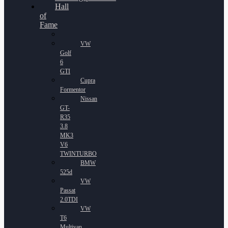
Hall
of
Fame
VW
Golf
6
GTI
Cupra
Formentor
Nissan
GT-
R35
3.8
MK3
V6
TWINTURBO
BMW
525d
VW
Passat
2.0TDI
VW
T6
Multivan