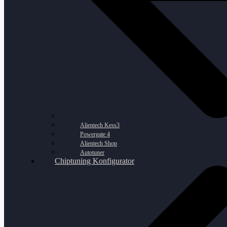
Alientech Kess3
Powergate 4
Alientech Shop
Autotuner
Chiptuning Konfigurator