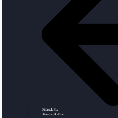
Oildruck FIx
Dieselpartikelfilter