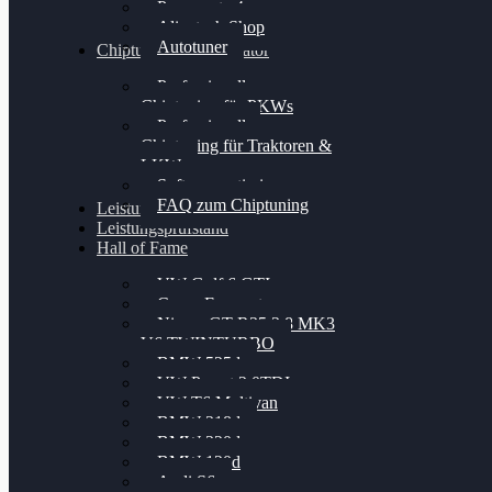
Powergate 4
Alientech Shop
Autotuner
Chiptuning Konfigurator
Professionelles
Chiptuning für PKWs
Professionelles
Chiptuning für Traktoren &
LKW
Softwareoptimierung
FAQ zum Chiptuning
Leistungsmessung
Leistungsprüfstand
Hall of Fame
VW Golf 6 GTI
Cupra Formentor
Nissan GT-R35 3.8 MK3
V6 TWINTURBO
BMW 525d
VW Passat 2.0TDI
VW T6 Multivan
BMW 318d
BMW 320d
BMW 120d
Audi S6