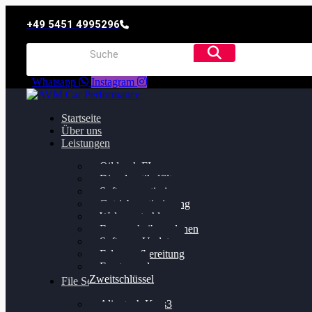
+49 5451 4995296
Whatsapp
Instagram
Startseite
Über uns
Leistungen
Oildruck FIx
Dieselpartikelfilter
Softwareoptimierung
Getriebeoptimierung
Walnussstrahlen
Bremsscheiben planen
Software Update
Felgenaufbereitung
Ersatz- und
Zweitschlüssel
File Service
Alientech Kess3