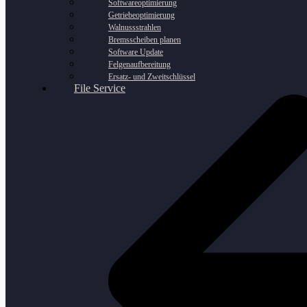
Softwareoptimierung
Getriebeoptimierung
Walnussstrahlen
Bremsscheiben planen
Software Update
Felgenaufbereitung
Ersatz- und Zweitschlüssel
File Service