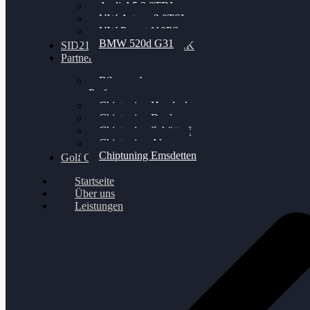
Audi A5 3.0TDI
VW Arteon 2.0TSI
VW Passat 110PS
BMW 520d G31
SID212 / 212EVO UNLOCK
Partner
Bilgenroth
Performance
Chiptuning Herzlacke
Chiptuning Duelmen
Chiptuning Schüttorf
Chiptuning Ahaus
Chiptuning Emsdetten
Golf Gewinnspiel
Startseite
Über uns
Leistungen