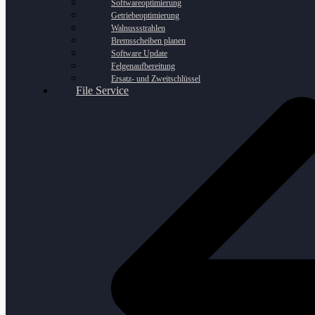
Softwareoptimierung
Getriebeoptimierung
Walnussstrahlen
Bremsscheiben planen
Software Update
Felgenaufbereitung
Ersatz- und Zweitschlüssel
File Service