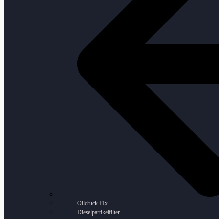
Oildruck FIx
Dieselpartikelfilter