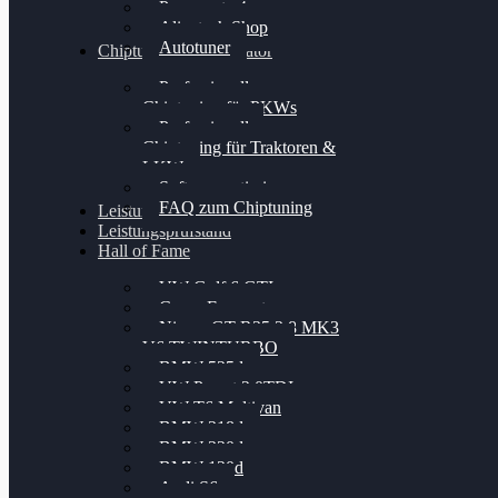
Powergate 4
Alientech Shop
Autotuner
Chiptuning Konfigurator
Professionelles
Chiptuning für PKWs
Professionelles
Chiptuning für Traktoren &
LKW
Softwareoptimierung
FAQ zum Chiptuning
Leistungsmessung
Leistungsprüfstand
Hall of Fame
VW Golf 6 GTI
Cupra Formentor
Nissan GT-R35 3.8 MK3
V6 TWINTURBO
BMW 525d
VW Passat 2.0TDI
VW T6 Multivan
BMW 318d
BMW 320d
BMW 120d
Audi S6