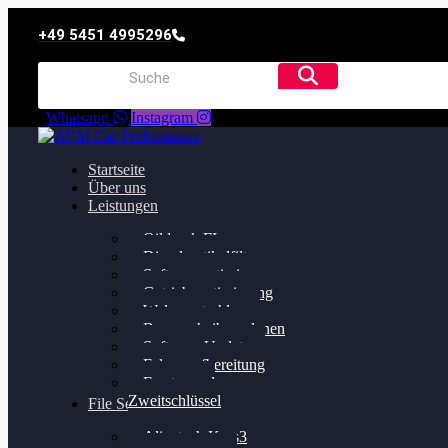
+49 5451 4995296
Whatsapp
Instagram
Startseite
Über uns
Leistungen
Oildruck FIx
Dieselpartikelfilter
Softwareoptimierung
Getriebeoptimierung
Walnussstrahlen
Bremsscheiben planen
Software Update
Felgenaufbereitung
Ersatz- und
Zweitschlüssel
File Service
Alientech Kess3