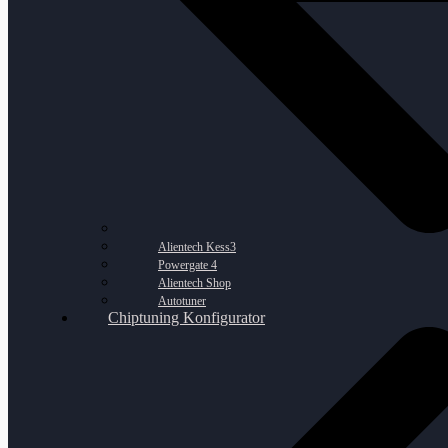
Alientech Kess3
Powergate 4
Alientech Shop
Autotuner
Chiptuning Konfigurator