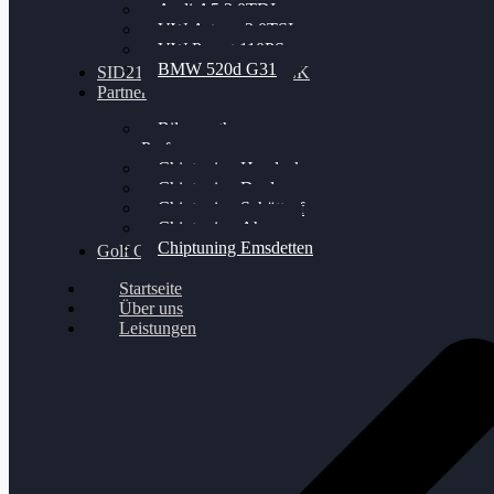
Audi A5 3.0TDI
VW Arteon 2.0TSI
VW Passat 110PS
BMW 520d G31
SID212 / 212EVO UNLOCK
Partner
Bilgenroth
Performance
Chiptuning Herzlacke
Chiptuning Duelmen
Chiptuning Schüttorf
Chiptuning Ahaus
Chiptuning Emsdetten
Golf Gewinnspiel
Startseite
Über uns
Leistungen