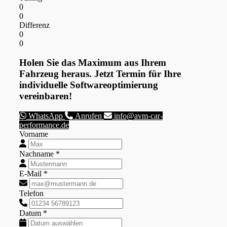
0
0
Differenz
0
0
Holen Sie das Maximum aus Ihrem
Fahrzeug heraus. Jetzt Termin für Ihre
individuelle Softwareoptimierung
vereinbaren!
WhatsApp
Anrufen
info@avm-car-
performance.de
Vorname
Nachname *
E-Mail *
Telefon
Datum *