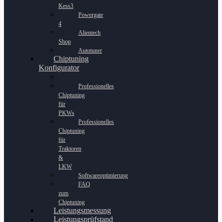
Kess3
Powergate
4
Alientech
Shop
Autotuner
Chiptuning
Konfigurator
Professionelles
Chiptuning
für
PKWs
Professionelles
Chiptuning
für
Traktoren
&
LKW
Softwareoptimierung
FAQ
zum
Chiptuning
Leistungsmessung
Leistungsprüfstand