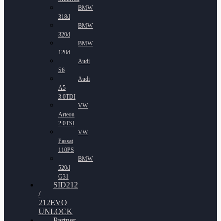
BMW
318d
BMW
320d
BMW
120d
Audi
S6
Audi
A5
3.0TDI
VW
Arteon
2.0TSI
VW
Passat
110PS
BMW
520d
G31
SID212
/
212EVO
UNLOCK
Partner