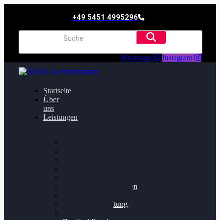
+49 5451 4995296
Whatsapp
Instagram
Startseite
Über
uns
Leistungen
Oildruck FIx
Dieselpartikelfilter
Softwareoptimierung
Getriebeoptimierung
Walnussstrahlen
Bremsscheiben planen
Software Update
Felgenaufbereitung
Ersatz- und