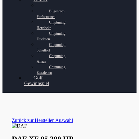
Bilgenroth
Performance
Chiptuning
Herzlacke
Chiptuning
Duelmen
Chiptuning
Schüttorf
Chiptuning
Ahaus
Chiptuning
Emsdetten
Golf
Gewinnspiel
Zurück zur Hersteller-Auswahl
DAF XF 95 380 HP