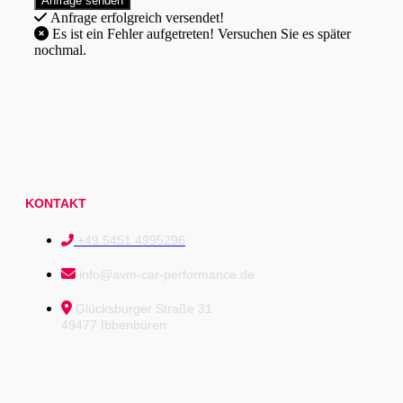
Anfrage erfolgreich versendet!
Es ist ein Fehler aufgetreten! Versuchen Sie es später
nochmal.
KONTAKT
+49 5451 4995296
info@avm-car-performance.de
Glücksburger Straße 31
49477 Ibbenbüren