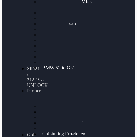
Nissan GT-R35 3.8 MK3
V6 TWINTURBO
BMW 525d
VW Passat 2.0TDI
VW T6 Multivan
BMW 318d
BMW 320d
BMW 120d
Audi S6
Audi A5 3.0TDI
VW Arteon 2.0TSI
VW Passat 110PS
BMW 520d G31
SID212
/
212EVO
UNLOCK
Partner
Bilgenroth Performance
Chiptuning Herzlacke
Chiptuning Duelmen
Chiptuning Schüttorf
Chiptuning Ahaus
Chiptuning Emsdetten
Golf