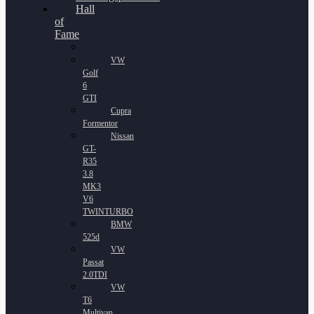
Hall
of
Fame
VW
Golf
6
GTI
Cupra
Formentor
Nissan
GT-
R35
3.8
MK3
V6
TWINTURBO
BMW
525d
VW
Passat
2.0TDI
VW
T6
Multivan