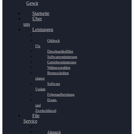
Gewinnspiel
Startseite
Über
uns
Leistungen
Oildruck
FIx
Dieselpartikelfilter
Softwareoptimierung
Getriebeoptimierung
Walnussstrahlen
Bremsscheiben
planen
Software
Update
Felgenaufbereitung
Ersatz-
und
Zweitschlüssel
File
Service
Alientech