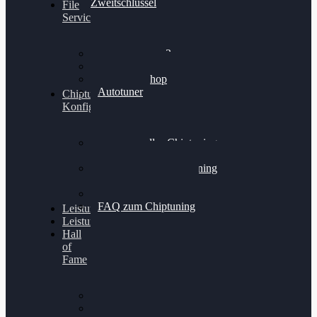
Zweitschlüssel
File
Service
Alientech Kess3
Powergate 4
Alientech Shop
Autotuner
Chiptuning
Konfigurator
Professionelles Chiptuning
für PKWs
Professionelles Chiptuning
für Traktoren & LKW
Softwareoptimierung
FAQ zum Chiptuning
Leistungsmessung
Leistungsprüfstand
Hall
of
Fame
VW Golf 6 GTI
Cupra Formentor