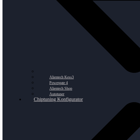
Alientech Kess3
Powergate 4
Alientech Shop
Autotuner
Chiptuning Konfigurator