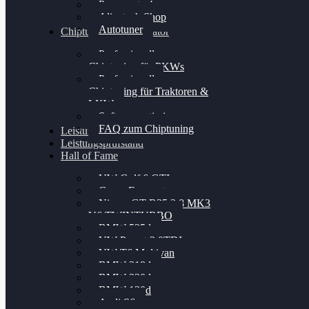
Powergate 4
Alientech Shop
Autotuner
Chiptuning Konfigurator
Professionelles
Chiptuning für PKWs
Professionelles
Chiptuning für Traktoren &
LKW
Softwareoptimierung
FAQ zum Chiptuning
Leistungsmessung
Leistungsprüfstand
Hall of Fame
VW Golf 6 GTI
Cupra Formentor
Nissan GT-R35 3.8 MK3
V6 TWINTURBO
BMW 525d
VW Passat 2.0TDI
VW T6 Multivan
BMW 318d
BMW 320d
BMW 120d
Audi S6