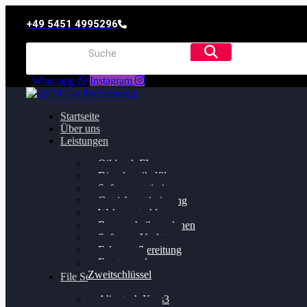
+49 5451 4995296
Whatsapp
Instagram
Startseite
Über uns
Leistungen
Oildruck FIx
Dieselpartikelfilter
Softwareoptimierung
Getriebeoptimierung
Walnussstrahlen
Bremsscheiben planen
Software Update
Felgenaufbereitung
Ersatz- und
Zweitschlüssel
File Service
Alientech Kess3