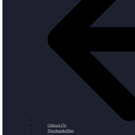
Oildruck FIx
Dieselpartikelfilter