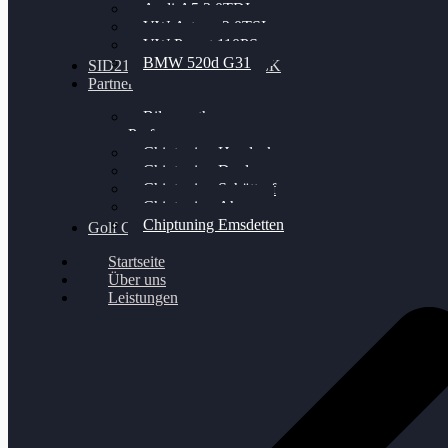
Audi A5 3.0TDI
VW Arteon 2.0TSI
VW Passat 110PS
BMW 520d G31
SID212 / 212EVO UNLOCK
Partner
Bilgenroth
Performance
Chiptuning Herzlacke
Chiptuning Duelmen
Chiptuning Schüttorf
Chiptuning Ahaus
Chiptuning Emsdetten
Golf Gewinnspiel
Startseite
Über uns
Leistungen