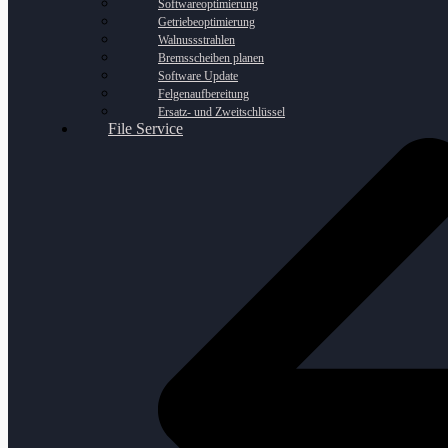
Softwareoptimierung
Getriebeoptimierung
Walnussstrahlen
Bremsscheiben planen
Software Update
Felgenaufbereitung
Ersatz- und Zweitschlüssel
File Service