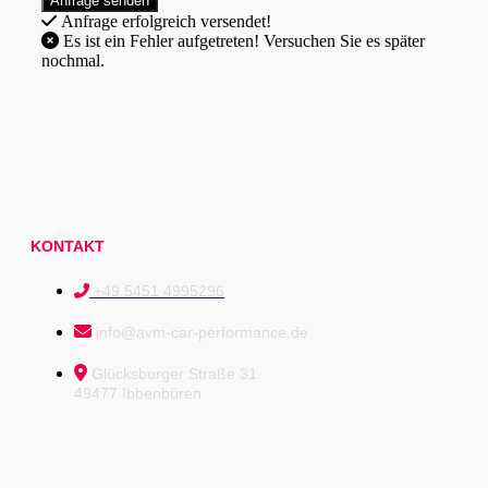
Anfrage erfolgreich versendet!
Es ist ein Fehler aufgetreten! Versuchen Sie es später
nochmal.
KONTAKT
+49 5451 4995296
info@avm-car-performance.de
Glücksburger Straße 31
49477 Ibbenbüren