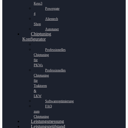
Kess3
Powergate
4
Alientech
Shop
Autotuner
Chiptuning
Konfigurator
Professionelles
Chiptuning
für
PKWs
Professionelles
Chiptuning
für
Traktoren
&
LKW
Softwareoptimierung
FAQ
zum
Chiptuning
Leistungsmessung
Leistungsprüfstand