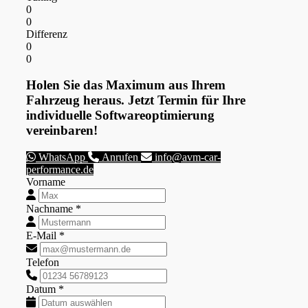
0
0
Differenz
0
0
Holen Sie das Maximum aus Ihrem
Fahrzeug heraus. Jetzt Termin für Ihre
individuelle Softwareoptimierung
vereinbaren!
WhatsApp
Anrufen
info@avm-car-
performance.de
Vorname
Nachname *
E-Mail *
Telefon
Datum *