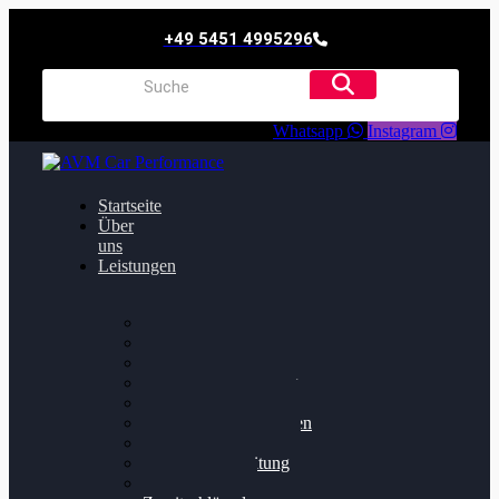
+49 5451 4995296
Whatsapp
Instagram
Startseite
Über
uns
Leistungen
Oildruck FIx
Dieselpartikelfilter
Softwareoptimierung
Getriebeoptimierung
Walnussstrahlen
Bremsscheiben planen
Software Update
Felgenaufbereitung
Ersatz- und