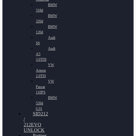
BMW
318d
BMW
320d
BMW
120d
Audi
S6
Audi
A5
3.0TDI
VW
Arteon
2.0TSI
VW
Passat
110PS
BMW
520d
G31
SID212
/
212EVO
UNLOCK
Partner