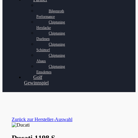
Bilgenroth
Performance
Chiptuning
Herzlacke
Chiptuning
Duelmen
Chiptuning
Schüttorf
Chiptuning
Ahaus
Chiptuning
Emsdetten
Golf
Gewinnspiel
Zurück zur Hersteller-Auswahl
Ducati 1198 S