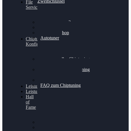
Zweitschlüssel
File
Service
Alientech Kess3
Powergate 4
Alientech Shop
Autotuner
Chiptuning
Konfigurator
Professionelles Chiptuning
für PKWs
Professionelles Chiptuning
für Traktoren & LKW
Softwareoptimierung
FAQ zum Chiptuning
Leistungsmessung
Leistungsprüfstand
Hall
of
Fame
VW Golf 6 GTI
Cupra Formentor