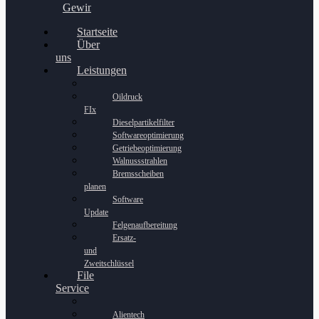
Gewinnspiel
Startseite
Über
uns
Leistungen
Oildruck
FIx
Dieselpartikelfilter
Softwareoptimierung
Getriebeoptimierung
Walnussstrahlen
Bremsscheiben
planen
Software
Update
Felgenaufbereitung
Ersatz-
und
Zweitschlüssel
File
Service
Alientech