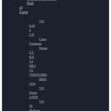
Hall
of
Fame
VW
Golf
6
GTI
Cupra
Formentor
Nissan
GT-
R35
3.8
MK3
V6
TWINTURBO
BMW
525d
VW
Passat
2.0TDI
VW
T6
Multivan