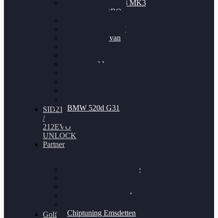
Nissan GT-R35 3.8 MK3
V6 TWINTURBO
BMW 525d
VW Passat 2.0TDI
VW T6 Multivan
BMW 318d
BMW 320d
BMW 120d
Audi S6
Audi A5 3.0TDI
VW Arteon 2.0TSI
VW Passat 110PS
BMW 520d G31
SID212
/
212EVO
UNLOCK
Partner
Bilgenroth Performance
Chiptuning Herzlacke
Chiptuning Duelmen
Chiptuning Schüttorf
Chiptuning Ahaus
Chiptuning Emsdetten
Golf