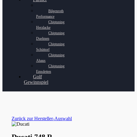
Bilgenroth
Performance
Chiptuning
Herzlacke
Chiptuning
Duelmen
Chiptuning
Schüttorf
Chiptuning
Ahaus
Chiptuning
Emsdetten
Golf
Gewinnspiel
Zurück zur Hersteller-Auswahl
Ducati 748 R