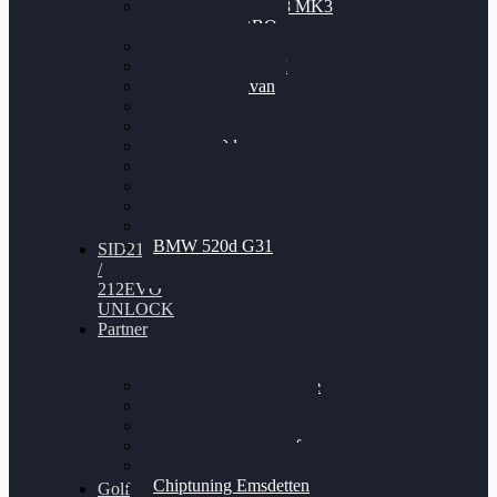
Nissan GT-R35 3.8 MK3
V6 TWINTURBO
BMW 525d
VW Passat 2.0TDI
VW T6 Multivan
BMW 318d
BMW 320d
BMW 120d
Audi S6
Audi A5 3.0TDI
VW Arteon 2.0TSI
VW Passat 110PS
BMW 520d G31
SID212
/
212EVO
UNLOCK
Partner
Bilgenroth Performance
Chiptuning Herzlacke
Chiptuning Duelmen
Chiptuning Schüttorf
Chiptuning Ahaus
Chiptuning Emsdetten
Golf