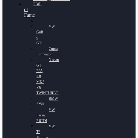
Hall
of
Fame
VW
Golf
6
GTI
Cupra
Formentor
Nissan
GT-
R35
3.8
MK3
V6
TWINTURBO
BMW
525d
VW
Passat
2.0TDI
VW
T6
Multivan