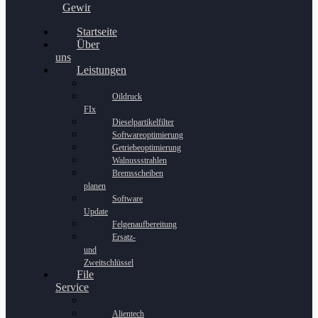
Gewinnspiel
Startseite
Über
uns
Leistungen
Oildruck
FIx
Dieselpartikelfilter
Softwareoptimierung
Getriebeoptimierung
Walnussstrahlen
Bremsscheiben
planen
Software
Update
Felgenaufbereitung
Ersatz-
und
Zweitschlüssel
File
Service
Alientech