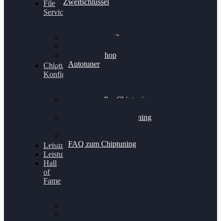
Zweitschlüssel
File
Service
Alientech Kess3
Powergate 4
Alientech Shop
Autotuner
Chiptuning
Konfigurator
Professionelles Chiptuning
für PKWs
Professionelles Chiptuning
für Traktoren & LKW
Softwareoptimierung
FAQ zum Chiptuning
Leistungsmessung
Leistungsprüfstand
Hall
of
Fame
VW Golf 6 GTI
Cupra Formentor