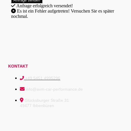
Anfrage erfolgreich versendet!
Es ist ein Fehler aufgetreten! Versuchen Sie es später
nochmal.
KONTAKT
+49 5451 4995296
info@avm-car-performance.de
Glücksburger Straße 31
49477 Ibbenbüren