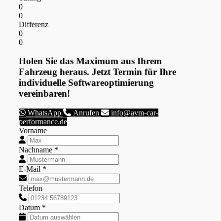
0
0
Differenz
0
0
Holen Sie das Maximum aus Ihrem
Fahrzeug heraus. Jetzt Termin für Ihre
individuelle Softwareoptimierung
vereinbaren!
WhatsApp
Anrufen
info@avm-car-
performance.de
Vorname
Nachname *
E-Mail *
Telefon
Datum *