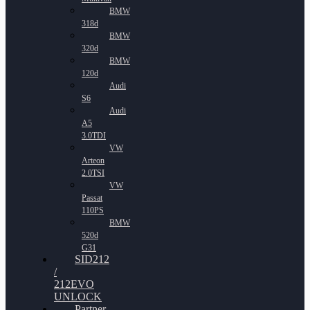
BMW
318d
BMW
320d
BMW
120d
Audi
S6
Audi
A5
3.0TDI
VW
Arteon
2.0TSI
VW
Passat
110PS
BMW
520d
G31
SID212
/
212EVO
UNLOCK
Partner