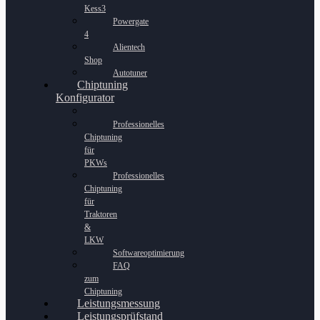
Kess3
Powergate
4
Alientech
Shop
Autotuner
Chiptuning
Konfigurator
Professionelles
Chiptuning
für
PKWs
Professionelles
Chiptuning
für
Traktoren
&
LKW
Softwareoptimierung
FAQ
zum
Chiptuning
Leistungsmessung
Leistungsprüfstand