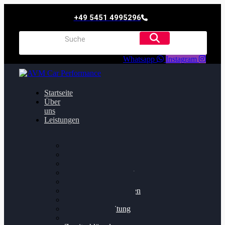
+49 5451 4995296
Whatsapp
Instagram
Startseite
Über
uns
Leistungen
Oildruck FIx
Dieselpartikelfilter
Softwareoptimierung
Getriebeoptimierung
Walnussstrahlen
Bremsscheiben planen
Software Update
Felgenaufbereitung
Ersatz- und