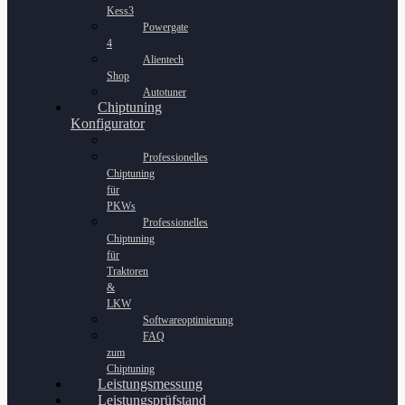
Kess3
Powergate
4
Alientech
Shop
Autotuner
Chiptuning
Konfigurator
Professionelles
Chiptuning
für
PKWs
Professionelles
Chiptuning
für
Traktoren
&
LKW
Softwareoptimierung
FAQ
zum
Chiptuning
Leistungsmessung
Leistungsprüfstand