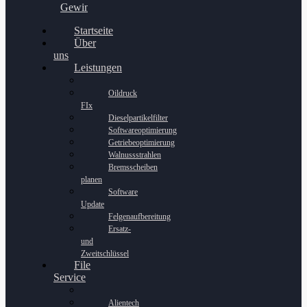
Gewinnspiel
Startseite
Über
uns
Leistungen
Oildruck
FIx
Dieselpartikelfilter
Softwareoptimierung
Getriebeoptimierung
Walnussstrahlen
Bremsscheiben
planen
Software
Update
Felgenaufbereitung
Ersatz-
und
Zweitschlüssel
File
Service
Alientech