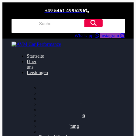
+49 5451 4995296
Whatsapp
Instagram
Startseite
Über
uns
Leistungen
Oildruck FIx
Dieselpartikelfilter
Softwareoptimierung
Getriebeoptimierung
Walnussstrahlen
Bremsscheiben planen
Software Update
Felgenaufbereitung
Ersatz- und