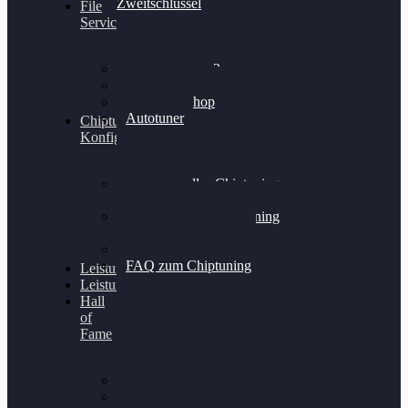
Zweitschlüssel
File
Service
Alientech Kess3
Powergate 4
Alientech Shop
Autotuner
Chiptuning
Konfigurator
Professionelles Chiptuning
für PKWs
Professionelles Chiptuning
für Traktoren & LKW
Softwareoptimierung
FAQ zum Chiptuning
Leistungsmessung
Leistungsprüfstand
Hall
of
Fame
VW Golf 6 GTI
Cupra Formentor