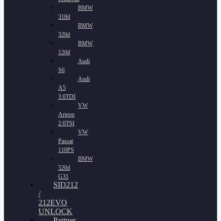
BMW
318d
BMW
320d
BMW
120d
Audi
S6
Audi
A5
3.0TDI
VW
Arteon
2.0TSI
VW
Passat
110PS
BMW
520d
G31
SID212
/
212EVO
UNLOCK
Partner