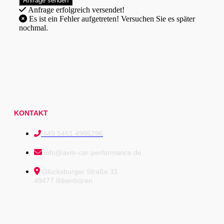
Anfrage erfolgreich versendet!
Es ist ein Fehler aufgetreten! Versuchen Sie es später
nochmal.
KONTAKT
+49 5451 4995296
info@avm-car-performance.de
Glücksburger Straße 31
49477 Ibbenbüren