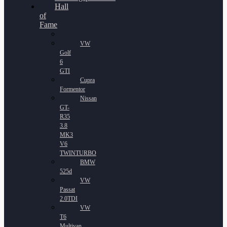
Hall
of
Fame
VW
Golf
6
GTI
Cupra
Formentor
Nissan
GT-
R35
3.8
MK3
V6
TWINTURBO
BMW
525d
VW
Passat
2.0TDI
VW
T6
Multivan