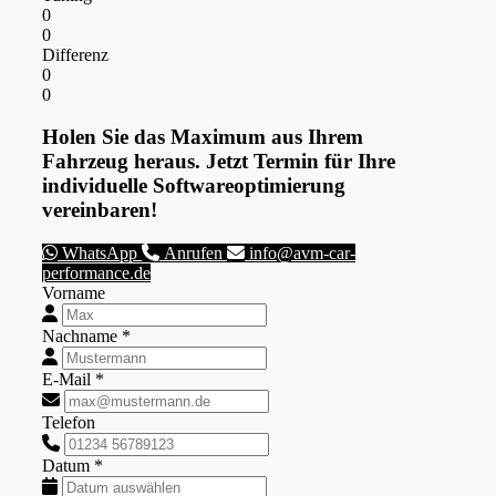
0
0
Differenz
0
0
Holen Sie das Maximum aus Ihrem
Fahrzeug heraus. Jetzt Termin für Ihre
individuelle Softwareoptimierung
vereinbaren!
WhatsApp
Anrufen
info@avm-car-
performance.de
Vorname
Nachname *
E-Mail *
Telefon
Datum *