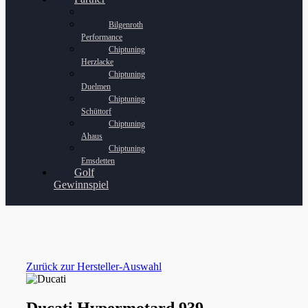
Bilgenroth
Performance
Chiptuning
Herzlacke
Chiptuning
Duelmen
Chiptuning
Schüttorf
Chiptuning
Ahaus
Chiptuning
Emsdetten
Golf
Gewinnspiel
Zurück zur Hersteller-Auswahl
Ducati Hypermotard 939