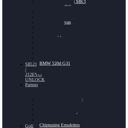
Nissan GT-R35 3.8 MK3
V6 TWINTURBO
BMW 525d
VW Passat 2.0TDI
VW T6 Multivan
BMW 318d
BMW 320d
BMW 120d
Audi S6
Audi A5 3.0TDI
VW Arteon 2.0TSI
VW Passat 110PS
BMW 520d G31
SID212
/
212EVO
UNLOCK
Partner
Bilgenroth Performance
Chiptuning Herzlacke
Chiptuning Duelmen
Chiptuning Schüttorf
Chiptuning Ahaus
Chiptuning Emsdetten
Golf