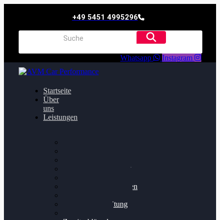
+49 5451 4995296
Whatsapp
Instagram
Startseite
Über
uns
Leistungen
Oildruck FIx
Dieselpartikelfilter
Softwareoptimierung
Getriebeoptimierung
Walnussstrahlen
Bremsscheiben planen
Software Update
Felgenaufbereitung
Ersatz- und