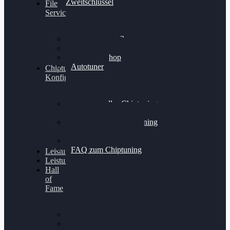
Zweitschlüssel
File
Service
Alientech Kess3
Powergate 4
Alientech Shop
Autotuner
Chiptuning
Konfigurator
Professionelles Chiptuning
für PKWs
Professionelles Chiptuning
für Traktoren & LKW
Softwareoptimierung
FAQ zum Chiptuning
Leistungsmessung
Leistungsprüfstand
Hall
of
Fame
VW Golf 6 GTI
Cupra Formentor