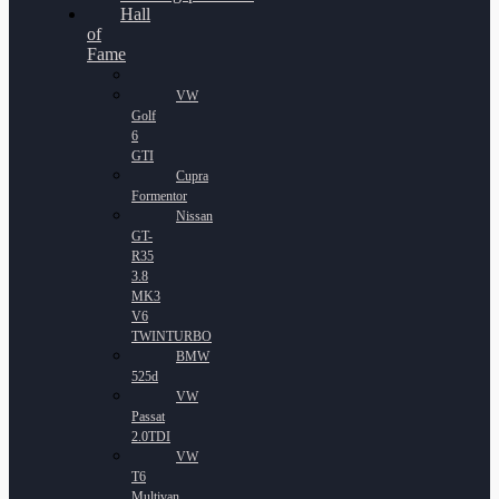
Hall
of
Fame
VW
Golf
6
GTI
Cupra
Formentor
Nissan
GT-
R35
3.8
MK3
V6
TWINTURBO
BMW
525d
VW
Passat
2.0TDI
VW
T6
Multivan