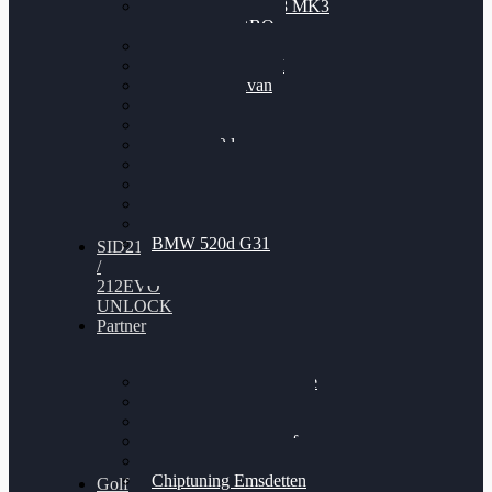
Nissan GT-R35 3.8 MK3
V6 TWINTURBO
BMW 525d
VW Passat 2.0TDI
VW T6 Multivan
BMW 318d
BMW 320d
BMW 120d
Audi S6
Audi A5 3.0TDI
VW Arteon 2.0TSI
VW Passat 110PS
BMW 520d G31
SID212
/
212EVO
UNLOCK
Partner
Bilgenroth Performance
Chiptuning Herzlacke
Chiptuning Duelmen
Chiptuning Schüttorf
Chiptuning Ahaus
Chiptuning Emsdetten
Golf