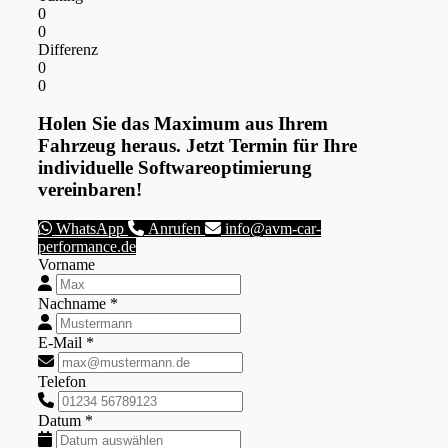
0
0
Differenz
0
0
Holen Sie das Maximum aus Ihrem
Fahrzeug heraus. Jetzt Termin für Ihre
individuelle Softwareoptimierung
vereinbaren!
WhatsApp
Anrufen
info@avm-car-
performance.de
Vorname
Nachname *
E-Mail *
Telefon
Datum *