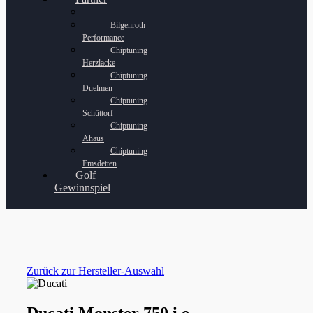
Bilgenroth
Performance
Chiptuning
Herzlacke
Chiptuning
Duelmen
Chiptuning
Schüttorf
Chiptuning
Ahaus
Chiptuning
Emsdetten
Golf
Gewinnspiel
Zurück zur Hersteller-Auswahl
Ducati Monster 750 i.e.