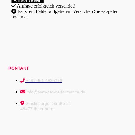
Anfrage erfolgreich versendet!
Es ist ein Fehler aufgetreten! Versuchen Sie es später
nochmal.
KONTAKT
+49 5451 4995296
info@avm-car-performance.de
Glücksburger Straße 31
49477 Ibbenbüren