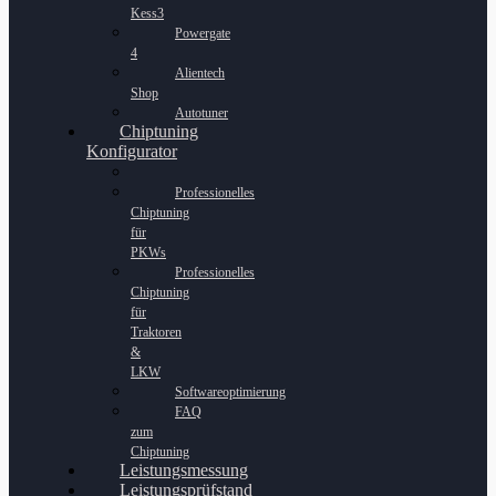
Kess3
Powergate
4
Alientech
Shop
Autotuner
Chiptuning
Konfigurator
Professionelles
Chiptuning
für
PKWs
Professionelles
Chiptuning
für
Traktoren
&
LKW
Softwareoptimierung
FAQ
zum
Chiptuning
Leistungsmessung
Leistungsprüfstand