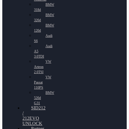
BMW
318d
BMW
320d
BMW
120d
Audi
S6
Audi
A5
3.0TDI
VW
Arteon
2.0TSI
VW
Passat
110PS
BMW
520d
G31
SID212
/
212EVO
UNLOCK
Partner