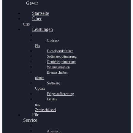
Gewinnspiel
Startseite
Über
uns
Leistungen
Oildruck
FIx
Dieselpartikelfilter
Softwareoptimierung
Getriebeoptimierung
Walnussstrahlen
Bremsscheiben
planen
Software
Update
Felgenaufbereitung
Ersatz-
und
Zweitschlüssel
File
Service
Alientech