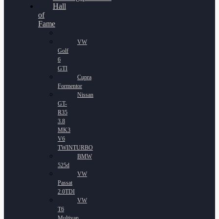
Hall
of
Fame
VW
Golf
6
GTI
Cupra
Formentor
Nissan
GT-
R35
3.8
MK3
V6
TWINTURBO
BMW
525d
VW
Passat
2.0TDI
VW
T6
Multivan