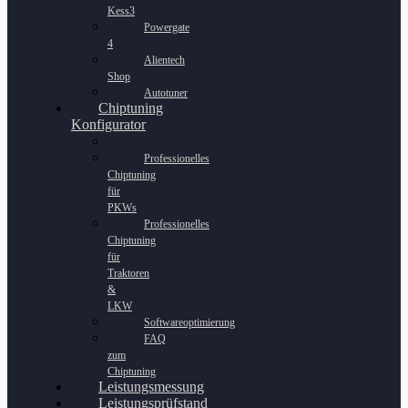
Kess3
Powergate
4
Alientech
Shop
Autotuner
Chiptuning
Konfigurator
Professionelles
Chiptuning
für
PKWs
Professionelles
Chiptuning
für
Traktoren
&
LKW
Softwareoptimierung
FAQ
zum
Chiptuning
Leistungsmessung
Leistungsprüfstand