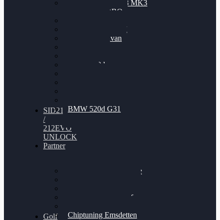
Nissan GT-R35 3.8 MK3
V6 TWINTURBO
BMW 525d
VW Passat 2.0TDI
VW T6 Multivan
BMW 318d
BMW 320d
BMW 120d
Audi S6
Audi A5 3.0TDI
VW Arteon 2.0TSI
VW Passat 110PS
BMW 520d G31
SID212
/
212EVO
UNLOCK
Partner
Bilgenroth Performance
Chiptuning Herzlacke
Chiptuning Duelmen
Chiptuning Schüttorf
Chiptuning Ahaus
Chiptuning Emsdetten
Golf