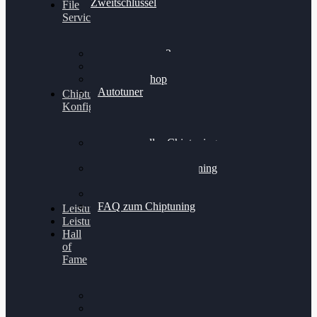
Zweitschlüssel
File
Service
Alientech Kess3
Powergate 4
Alientech Shop
Autotuner
Chiptuning
Konfigurator
Professionelles Chiptuning
für PKWs
Professionelles Chiptuning
für Traktoren & LKW
Softwareoptimierung
FAQ zum Chiptuning
Leistungsmessung
Leistungsprüfstand
Hall
of
Fame
VW Golf 6 GTI
Cupra Formentor