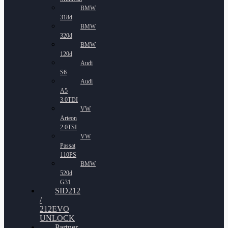
BMW
318d
BMW
320d
BMW
120d
Audi
S6
Audi
A5
3.0TDI
VW
Arteon
2.0TSI
VW
Passat
110PS
BMW
520d
G31
SID212
/
212EVO
UNLOCK
Partner