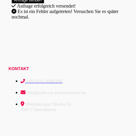
Anfrage erfolgreich versendet!
Es ist ein Fehler aufgetreten! Versuchen Sie es später
nochmal.
KONTAKT
+49 5451 4995296
info@avm-car-performance.de
Glücksburger Straße 31
49477 Ibbenbüren