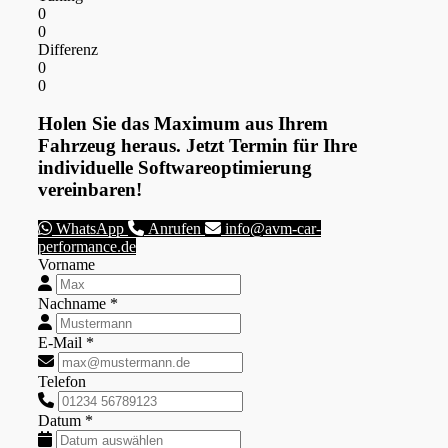
0
0
Differenz
0
0
Holen Sie das Maximum aus Ihrem
Fahrzeug heraus. Jetzt Termin für Ihre
individuelle Softwareoptimierung
vereinbaren!
WhatsApp
Anrufen
info@avm-car-
performance.de
Vorname
Nachname *
E-Mail *
Telefon
Datum *