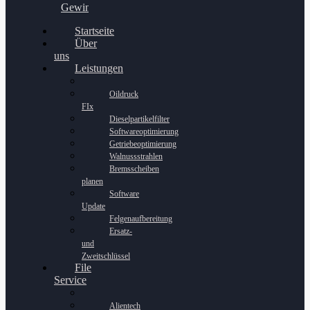
Gewinnspiel
Startseite
Über
uns
Leistungen
Oildruck
FIx
Dieselpartikelfilter
Softwareoptimierung
Getriebeoptimierung
Walnussstrahlen
Bremsscheiben
planen
Software
Update
Felgenaufbereitung
Ersatz-
und
Zweitschlüssel
File
Service
Alientech