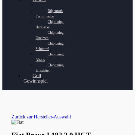
Bilgenroth
Performance
Chiptuning
Herzlacke
Chiptuning
Duelmen
Chiptuning
Schüttorf
Chiptuning
Ahaus
Chiptuning
Emsdetten
Golf
Gewinnspiel
Zurück zur Hersteller-Auswahl
Fiat Bravo I 182 2.0 HGT