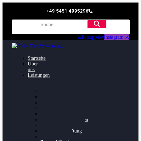
+49 5451 4995296
Whatsapp
Instagram
Startseite
Über
uns
Leistungen
Oildruck FIx
Dieselpartikelfilter
Softwareoptimierung
Getriebeoptimierung
Walnussstrahlen
Bremsscheiben planen
Software Update
Felgenaufbereitung
Ersatz- und