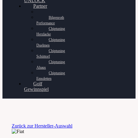
UNLOCK
Partner
Bilgenroth
Performance
Chiptuning
Herzlacke
Chiptuning
Duelmen
Chiptuning
Schüttorf
Chiptuning
Ahaus
Chiptuning
Emsdetten
Golf
Gewinnspiel
Zurück zur Hersteller-Auswahl