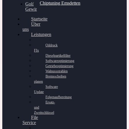
Chiptuning Emsdetten
Golf
Gewinnspiel
Startseite
Über
uns
Leistungen
Oildruck
FIx
Dieselpartikelfilter
Softwareoptimierung
Getriebeoptimierung
Walnussstrahlen
Bremsscheiben
planen
Software
Update
Felgenaufbereitung
Ersatz-
und
Zweitschlüssel
File
Service