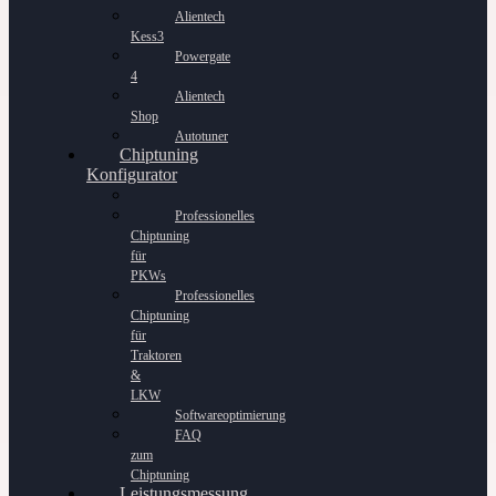
Alientech
Kess3
Powergate
4
Alientech
Shop
Autotuner
Chiptuning
Konfigurator
Professionelles
Chiptuning
für
PKWs
Professionelles
Chiptuning
für
Traktoren
&
LKW
Softwareoptimierung
FAQ
zum
Chiptuning
Leistungsmessung