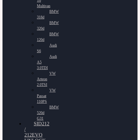
T6
Multivan
BMW
318d
BMW
320d
BMW
120d
Audi
S6
Audi
A5
3.0TDI
VW
Arteon
2.0TSI
VW
Passat
110PS
BMW
520d
G31
SID212
/
212EVO