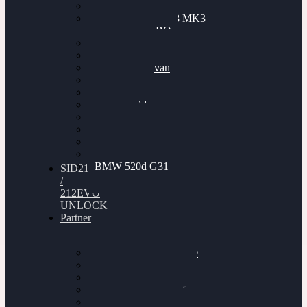
Cupra Formentor
Nissan GT-R35 3.8 MK3
V6 TWINTURBO
BMW 525d
VW Passat 2.0TDI
VW T6 Multivan
BMW 318d
BMW 320d
BMW 120d
Audi S6
Audi A5 3.0TDI
VW Arteon 2.0TSI
VW Passat 110PS
BMW 520d G31
SID212
/
212EVO
UNLOCK
Partner
Bilgenroth Performance
Chiptuning Herzlacke
Chiptuning Duelmen
Chiptuning Schüttorf
Chiptuning Ahaus