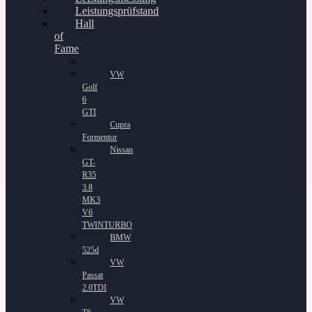
Leistungsprüfstand
Hall
of
Fame
VW
Golf
6
GTI
Cupra
Formentor
Nissan
GT-
R35
3.8
MK3
V6
TWINTURBO
BMW
525d
VW
Passat
2.0TDI
VW