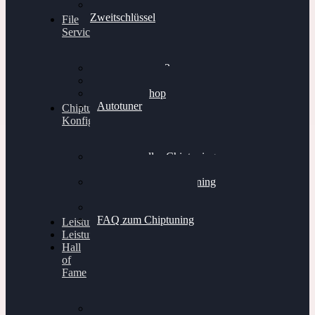
Ersatz- und
Zweitschlüssel
File
Service
Alientech Kess3
Powergate 4
Alientech Shop
Autotuner
Chiptuning
Konfigurator
Professionelles Chiptuning
für PKWs
Professionelles Chiptuning
für Traktoren & LKW
Softwareoptimierung
FAQ zum Chiptuning
Leistungsmessung
Leistungsprüfstand
Hall
of
Fame
VW Golf 6 GTI