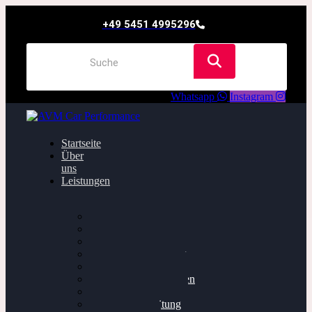
+49 5451 4995296
Whatsapp
Instagram
Startseite
Über
uns
Leistungen
Oildruck FIx
Dieselpartikelfilter
Softwareoptimierung
Getriebeoptimierung
Walnussstrahlen
Bremsscheiben planen
Software Update
Felgenaufbereitung