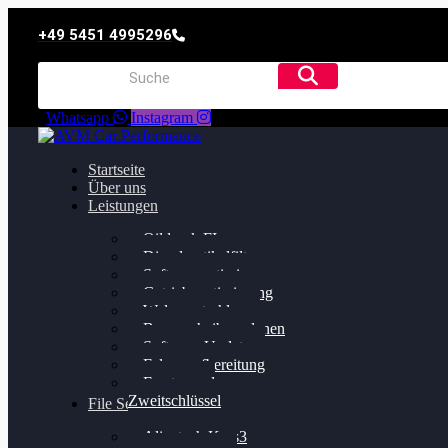
+49 5451 4995296
Whatsapp
Instagram
Startseite
Über uns
Leistungen
Oildruck FIx
Dieselpartikelfilter
Softwareoptimierung
Getriebeoptimierung
Walnussstrahlen
Bremsscheiben planen
Software Update
Felgenaufbereitung
Ersatz- und
Zweitschlüssel
File Service
Alientech Kess3