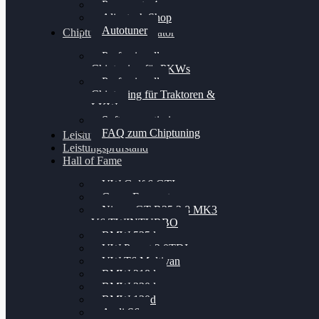
Powergate 4
Alientech Shop
Autotuner
Chiptuning Konfigurator
Professionelles
Chiptuning für PKWs
Professionelles
Chiptuning für Traktoren &
LKW
Softwareoptimierung
FAQ zum Chiptuning
Leistungsmessung
Leistungsprüfstand
Hall of Fame
VW Golf 6 GTI
Cupra Formentor
Nissan GT-R35 3.8 MK3
V6 TWINTURBO
BMW 525d
VW Passat 2.0TDI
VW T6 Multivan
BMW 318d
BMW 320d
BMW 120d
Audi S6