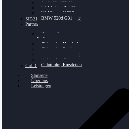
Audi A5 3.0TDI
VW Arteon 2.0TSI
VW Passat 110PS
BMW 520d G31
SID212 / 212EVO UNLOCK
Partner
Bilgenroth
Performance
Chiptuning Herzlacke
Chiptuning Duelmen
Chiptuning Schüttorf
Chiptuning Ahaus
Chiptuning Emsdetten
Golf Gewinnspiel
Startseite
Über uns
Leistungen