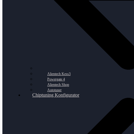
Alientech Kess3
Powergate 4
Alientech Shop
Autotuner
Chiptuning Konfigurator