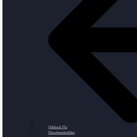
Oildruck FIx
Dieselpartikelfilter