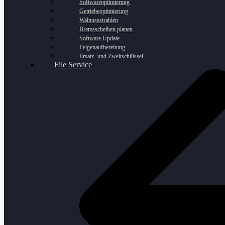
Softwareoptimierung
Getriebeoptimierung
Walnussstrahlen
Bremsscheiben planen
Software Update
Felgenaufbereitung
Ersatz- und Zweitschlüssel
File Service