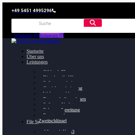
+49 5451 4995296
Whatsapp
Instagram
Startseite
Über uns
Leistungen
Oildruck FIx
Dieselpartikelfilter
Softwareoptimierung
Getriebeoptimierung
Walnussstrahlen
Bremsscheiben planen
Software Update
Felgenaufbereitung
Ersatz- und
Zweitschlüssel
File Service
Alientech Kess3