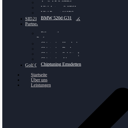
Audi A5 3.0TDI
VW Arteon 2.0TSI
VW Passat 110PS
BMW 520d G31
SID212 / 212EVO UNLOCK
Partner
Bilgenroth
Performance
Chiptuning Herzlacke
Chiptuning Duelmen
Chiptuning Schüttorf
Chiptuning Ahaus
Chiptuning Emsdetten
Golf Gewinnspiel
Startseite
Über uns
Leistungen