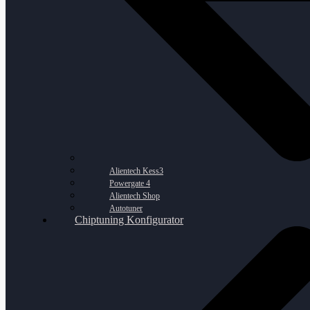
Alientech Kess3
Powergate 4
Alientech Shop
Autotuner
Chiptuning Konfigurator