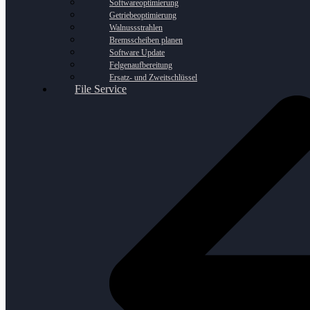
Softwareoptimierung
Getriebeoptimierung
Walnussstrahlen
Bremsscheiben planen
Software Update
Felgenaufbereitung
Ersatz- und Zweitschlüssel
File Service