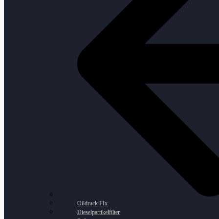
Oildruck FIx
Dieselpartikelfilter