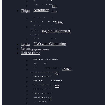
Powergate 4
Alientech Shop
Autotuner
Chiptuning Konfigurator
Professionelles
Chiptuning für PKWs
Professionelles
Chiptuning für Traktoren &
LKW
Softwareoptimierung
FAQ zum Chiptuning
Leistungsmessung
Leistungsprüfstand
Hall of Fame
VW Golf 6 GTI
Cupra Formentor
Nissan GT-R35 3.8 MK3
V6 TWINTURBO
BMW 525d
VW Passat 2.0TDI
VW T6 Multivan
BMW 318d
BMW 320d
BMW 120d
Audi S6