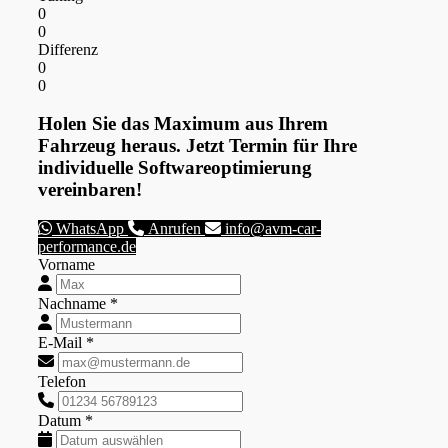
0
0
Differenz
0
0
Holen Sie das Maximum aus Ihrem
Fahrzeug heraus. Jetzt Termin für Ihre
individuelle Softwareoptimierung
vereinbaren!
WhatsApp
Anrufen
info@avm-car-
performance.de
Vorname
Nachname *
E-Mail *
Telefon
Datum *