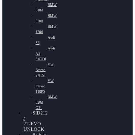
BMW
318d
BMW
320d
BMW
120d
Audi
S6
Audi
A5
3.0TDI
VW
Arteon
2.0TSI
VW
Passat
110PS
BMW
520d
G31
SID212
/
212EVO
UNLOCK
Partner