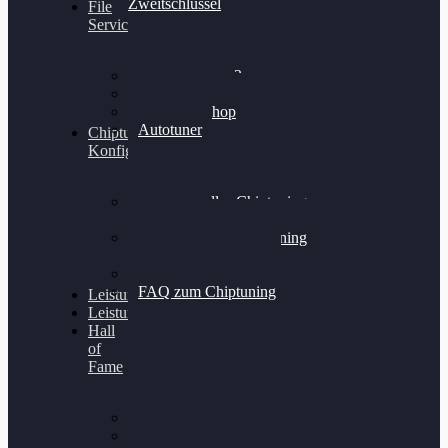
Zweitschlüssel
File
Service
Alientech Kess3
Powergate 4
Alientech Shop
Autotuner
Chiptuning
Konfigurator
Professionelles Chiptuning
für PKWs
Professionelles Chiptuning
für Traktoren & LKW
Softwareoptimierung
FAQ zum Chiptuning
Leistungsmessung
Leistungsprüfstand
Hall
of
Fame
VW Golf 6 GTI
Cupra Formentor