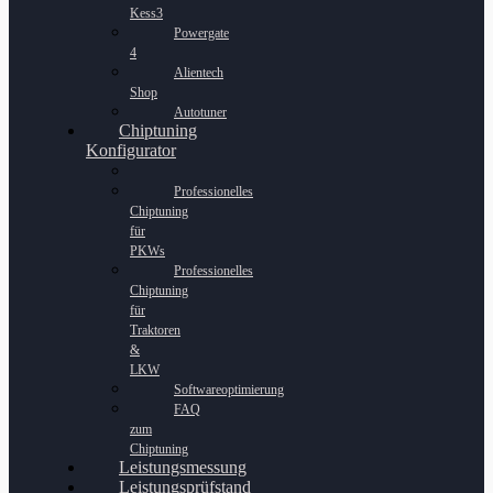
Kess3
Powergate
4
Alientech
Shop
Autotuner
Chiptuning
Konfigurator
Professionelles
Chiptuning
für
PKWs
Professionelles
Chiptuning
für
Traktoren
&
LKW
Softwareoptimierung
FAQ
zum
Chiptuning
Leistungsmessung
Leistungsprüfstand