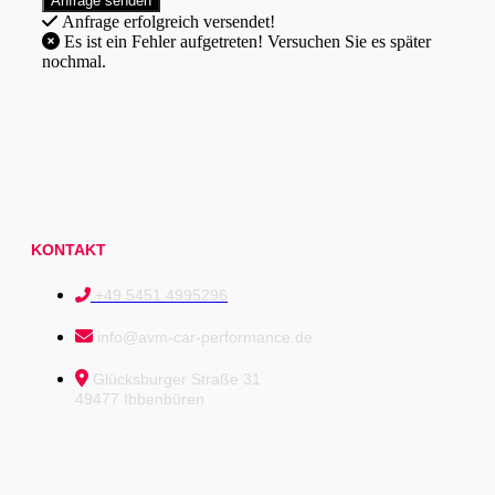
Anfrage erfolgreich versendet!
Es ist ein Fehler aufgetreten! Versuchen Sie es später
nochmal.
KONTAKT
+49 5451 4995296
info@avm-car-performance.de
Glücksburger Straße 31
49477 Ibbenbüren