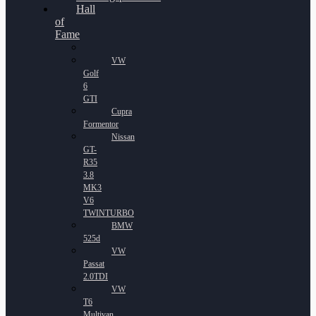
Hall
of
Fame
VW
Golf
6
GTI
Cupra
Formentor
Nissan
GT-
R35
3.8
MK3
V6
TWINTURBO
BMW
525d
VW
Passat
2.0TDI
VW
T6
Multivan