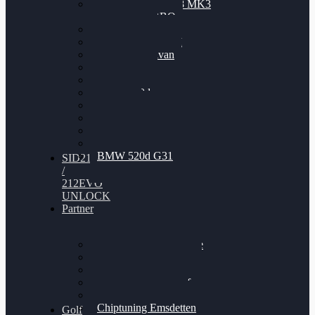
Nissan GT-R35 3.8 MK3
V6 TWINTURBO
BMW 525d
VW Passat 2.0TDI
VW T6 Multivan
BMW 318d
BMW 320d
BMW 120d
Audi S6
Audi A5 3.0TDI
VW Arteon 2.0TSI
VW Passat 110PS
BMW 520d G31
SID212
/
212EVO
UNLOCK
Partner
Bilgenroth Performance
Chiptuning Herzlacke
Chiptuning Duelmen
Chiptuning Schüttorf
Chiptuning Ahaus
Chiptuning Emsdetten
Golf