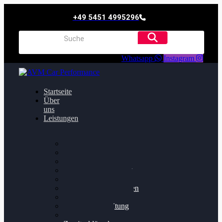
+49 5451 4995296
Whatsapp
Instagram
Startseite
Über
uns
Leistungen
Oildruck FIx
Dieselpartikelfilter
Softwareoptimierung
Getriebeoptimierung
Walnussstrahlen
Bremsscheiben planen
Software Update
Felgenaufbereitung
Ersatz- und