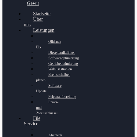
Gewinnspiel
Startseite
Über
uns
Leistungen
Oildruck
FIx
Dieselpartikelfilter
Softwareoptimierung
Getriebeoptimierung
Walnussstrahlen
Bremsscheiben
planen
Software
Update
Felgenaufbereitung
Ersatz-
und
Zweitschlüssel
File
Service
Alientech