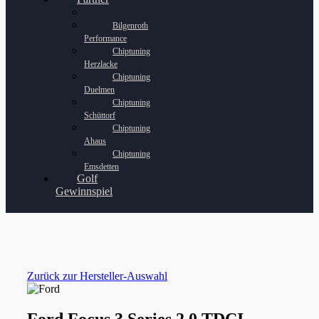
Bilgenroth
Performance
Chiptuning
Herzlacke
Chiptuning
Duelmen
Chiptuning
Schüttorf
Chiptuning
Ahaus
Chiptuning
Emsdetten
Golf
Gewinnspiel
Zurück zur Hersteller-Auswahl
Ford Focus 3 Series 2.0 TDCI