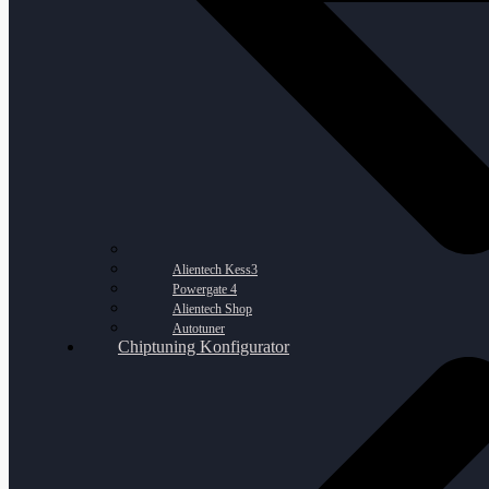
Alientech Kess3
Powergate 4
Alientech Shop
Autotuner
Chiptuning Konfigurator