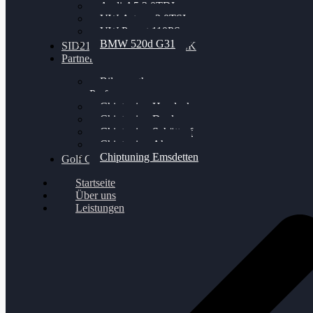
Audi A5 3.0TDI
VW Arteon 2.0TSI
VW Passat 110PS
BMW 520d G31
SID212 / 212EVO UNLOCK
Partner
Bilgenroth
Performance
Chiptuning Herzlacke
Chiptuning Duelmen
Chiptuning Schüttorf
Chiptuning Ahaus
Chiptuning Emsdetten
Golf Gewinnspiel
Startseite
Über uns
Leistungen