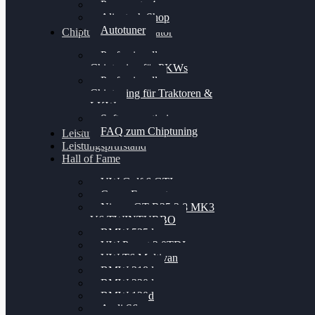
Powergate 4
Alientech Shop
Autotuner
Chiptuning Konfigurator
Professionelles
Chiptuning für PKWs
Professionelles
Chiptuning für Traktoren &
LKW
Softwareoptimierung
FAQ zum Chiptuning
Leistungsmessung
Leistungsprüfstand
Hall of Fame
VW Golf 6 GTI
Cupra Formentor
Nissan GT-R35 3.8 MK3
V6 TWINTURBO
BMW 525d
VW Passat 2.0TDI
VW T6 Multivan
BMW 318d
BMW 320d
BMW 120d
Audi S6