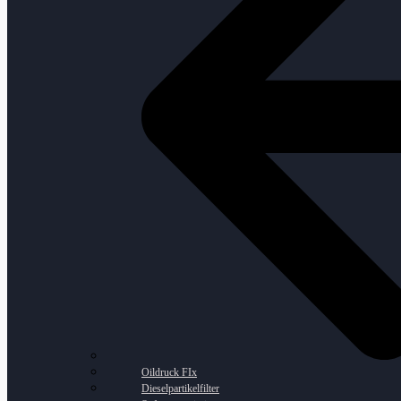
Oildruck FIx
Dieselpartikelfilter