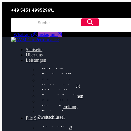
+49 5451 4995296
Whatsapp
Instagram
Startseite
Über uns
Leistungen
Oildruck FIx
Dieselpartikelfilter
Softwareoptimierung
Getriebeoptimierung
Walnussstrahlen
Bremsscheiben planen
Software Update
Felgenaufbereitung
Ersatz- und
Zweitschlüssel
File Service
Alientech Kess3