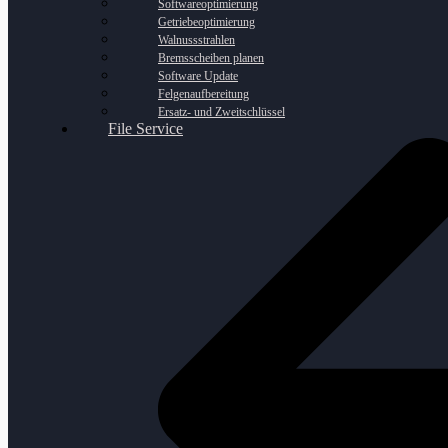
Softwareoptimierung
Getriebeoptimierung
Walnussstrahlen
Bremsscheiben planen
Software Update
Felgenaufbereitung
Ersatz- und Zweitschlüssel
File Service