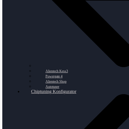
Alientech Kess3
Powergate 4
Alientech Shop
Autotuner
Chiptuning Konfigurator