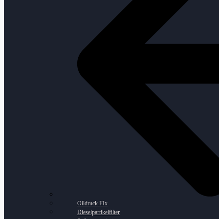
Oildruck FIx
Dieselpartikelfilter