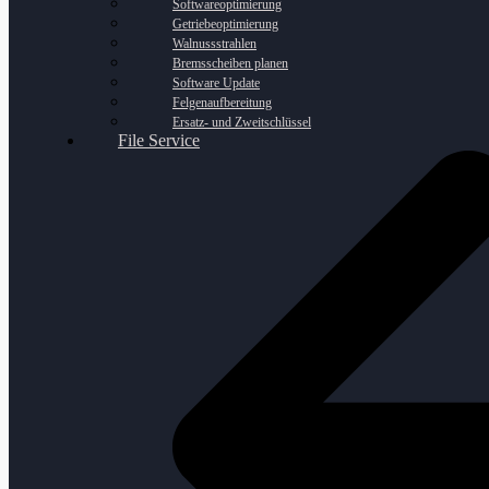
Softwareoptimierung
Getriebeoptimierung
Walnussstrahlen
Bremsscheiben planen
Software Update
Felgenaufbereitung
Ersatz- und Zweitschlüssel
File Service