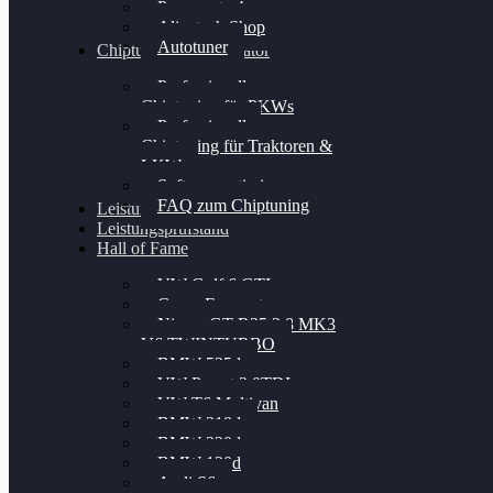
Powergate 4
Alientech Shop
Autotuner
Chiptuning Konfigurator
Professionelles
Chiptuning für PKWs
Professionelles
Chiptuning für Traktoren &
LKW
Softwareoptimierung
FAQ zum Chiptuning
Leistungsmessung
Leistungsprüfstand
Hall of Fame
VW Golf 6 GTI
Cupra Formentor
Nissan GT-R35 3.8 MK3
V6 TWINTURBO
BMW 525d
VW Passat 2.0TDI
VW T6 Multivan
BMW 318d
BMW 320d
BMW 120d
Audi S6