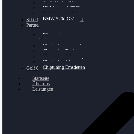
Audi A5 3.0TDI
VW Arteon 2.0TSI
VW Passat 110PS
BMW 520d G31
SID212 / 212EVO UNLOCK
Partner
Bilgenroth
Performance
Chiptuning Herzlacke
Chiptuning Duelmen
Chiptuning Schüttorf
Chiptuning Ahaus
Chiptuning Emsdetten
Golf Gewinnspiel
Startseite
Über uns
Leistungen