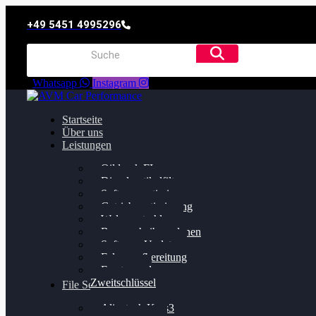
+49 5451 4995296
Whatsapp
Instagram
Startseite
Über uns
Leistungen
Oildruck FIx
Dieselpartikelfilter
Softwareoptimierung
Getriebeoptimierung
Walnussstrahlen
Bremsscheiben planen
Software Update
Felgenaufbereitung
Ersatz- und
Zweitschlüssel
File Service
Alientech Kess3